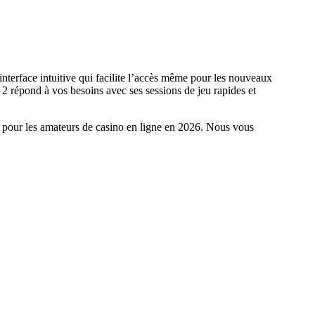
interface intuitive qui facilite l’accès même pour les nouveaux
 répond à vos besoins avec ses sessions de jeu rapides et
e pour les amateurs de casino en ligne en 2026. Nous vous