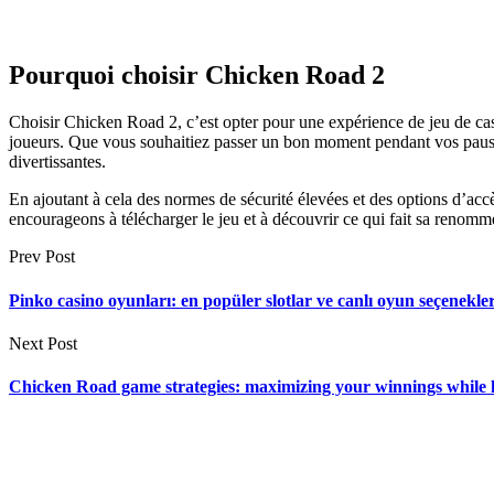
Pourquoi choisir Chicken Road 2
Choisir Chicken Road 2, c’est opter pour une expérience de jeu de casin
joueurs. Que vous souhaitiez passer un bon moment pendant vos pause
divertissantes.
En ajoutant à cela des normes de sécurité élevées et des options d’a
encourageons à télécharger le jeu et à découvrir ce qui fait sa renom
Prev Post
Pinko casino oyunları: en popüler slotlar ve canlı oyun seçenekler
Next Post
Chicken Road game strategies: maximizing your winnings while 