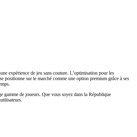
 une expérience de jeu sans couture. L’optimisation pour les
eu se positionne sur le marché comme une option premium grâce à ses
temps.
large gamme de joueurs. Que vous soyez dans la République
tilisateurs.