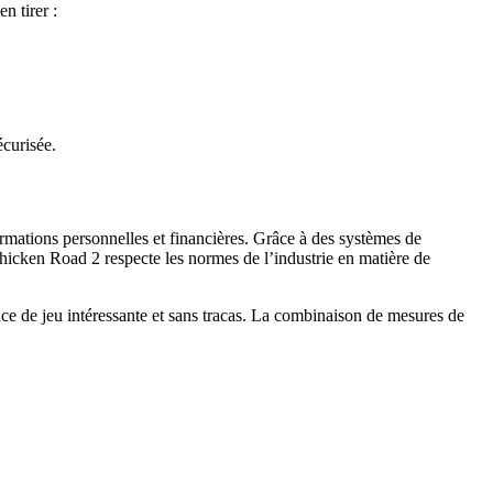
n tirer :
écurisée.
rmations personnelles et financières. Grâce à des systèmes de
 Chicken Road 2 respecte les normes de l’industrie en matière de
nce de jeu intéressante et sans tracas. La combinaison de mesures de