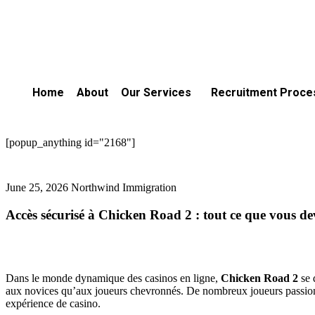
Home
About
Our Services
Recruitment Proce
[popup_anything id="2168"]
June 25, 2026
Northwind Immigration
Accès sécurisé à Chicken Road 2 : tout ce que vous de
Dans le monde dynamique des casinos en ligne,
Chicken Road 2
se 
aux novices qu’aux joueurs chevronnés. De nombreux joueurs passion
expérience de casino.