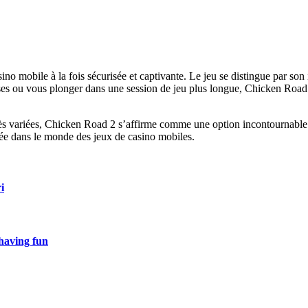
o mobile à la fois sécurisée et captivante. Le jeu se distingue par son 
s ou vous plonger dans une session de jeu plus longue, Chicken Road 2
ccès variées, Chicken Road 2 s’affirme comme une option incontournabl
mée dans le monde des jeux de casino mobiles.
i
having fun