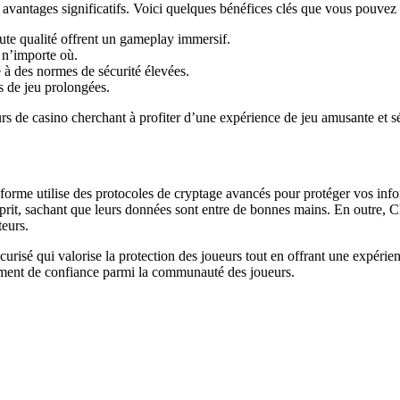
antages significatifs. Voici quelques bénéfices clés que vous pouvez e
te qualité offrent un gameplay immersif.
n’importe où.
 à des normes de sécurité élevées.
s de jeu prolongées.
rs de casino cherchant à profiter d’une expérience de jeu amusante et s
eforme utilise des protocoles de cryptage avancés pour protéger vos info
’esprit, sachant que leurs données sont entre de bonnes mains. En outre,
teurs.
risé qui valorise la protection des joueurs tout en offrant une expérie
dement de confiance parmi la communauté des joueurs.