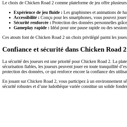
Le choix de Chicken Road 2 comme plateforme de jeu offre plusieurs av
Expérience de jeu fluide :
Les graphismes et animations de hau
Accessibilité :
Conçu pour les smartphones, vous pouvez jouer 
Sécurité renforcée :
Protection des données personnelles grâce
Gameplay rapide :
Idéal pour une pause rapide ou des session
Ces atouts font de Chicken Road 2 un choix privilégié parmi les joueu
Confiance et sécurité dans Chicken Road 2
La sécurité des joueurs est une priorité pour Chicken Road 2. La plat
sécurisation fiables, les joueurs peuvent jouer en toute tranquillité d
protection des données, ce qui renforce encore la confiance des utilisa
En jouant sur Chicken Road 2, vous participez à un environnement sécu
sécurité robustes et d’une ludothèque variée constitue un solide fon