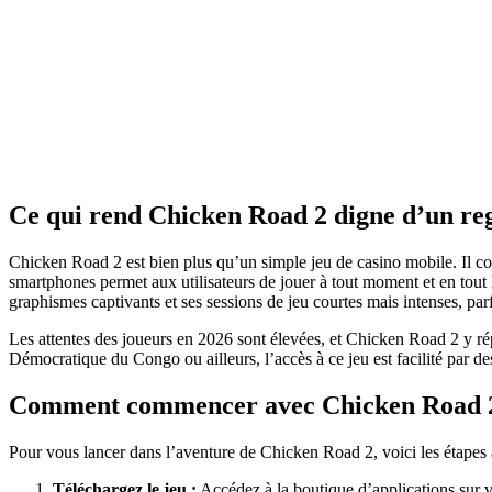
Ce qui rend Chicken Road 2 digne d’un reg
Chicken Road 2 est bien plus qu’un simple jeu de casino mobile. Il com
smartphones permet aux utilisateurs de jouer à tout moment et en tout
graphismes captivants et ses sessions de jeu courtes mais intenses, parf
Les attentes des joueurs en 2026 sont élevées, et Chicken Road 2 y r
Démocratique du Congo ou ailleurs, l’accès à ce jeu est facilité par de
Comment commencer avec Chicken Road 
Pour vous lancer dans l’aventure de Chicken Road 2, voici les étapes à
Téléchargez le jeu :
Accédez à la boutique d’applications sur 