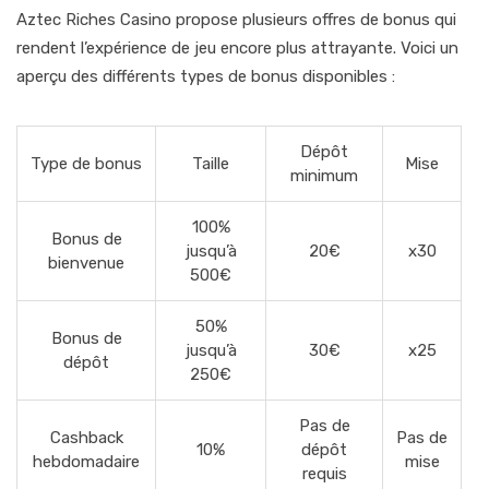
Aztec Riches Casino propose plusieurs offres de bonus qui
rendent l’expérience de jeu encore plus attrayante. Voici un
aperçu des différents types de bonus disponibles :
Dépôt
Type de bonus
Taille
Mise
minimum
100%
Bonus de
jusqu’à
20€
x30
bienvenue
500€
50%
Bonus de
jusqu’à
30€
x25
dépôt
250€
Pas de
Cashback
Pas de
10%
dépôt
hebdomadaire
mise
requis