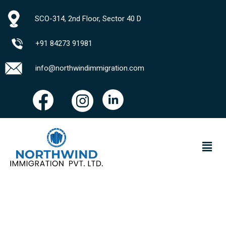
SCO-314, 2nd Floor, Sector 40 D
+91 84273 91981
info@northwindimmigration.com