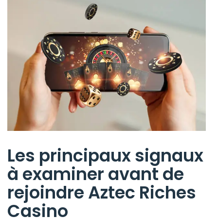
Les principaux signaux
à examiner avant de
rejoindre Aztec Riches
Casino