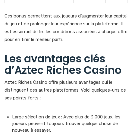
Ces bonus permettent aux joueurs d’augmenter leur capital
de jeu et de prolonger leur expérience sur la plateforme. Il
est essentiel de lire les conditions associées à chaque offre
pour en tirer le meilleur parti.
Les avantages clés
d’Aztec Riches Casino
Aztec Riches Casino offre plusieurs avantages qui le
distinguent des autres plateformes. Voici quelques-uns de
ses points forts :
Large sélection de jeux : Avec plus de 3 000 jeux, les
joueurs peuvent toujours trouver quelque chose de
nouveau à essayer.