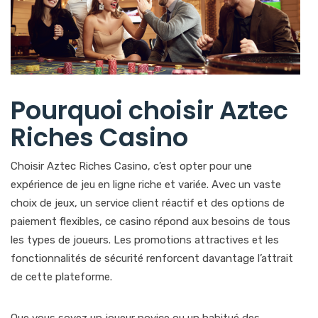
Pourquoi choisir Aztec
Riches Casino
Choisir Aztec Riches Casino, c’est opter pour une
expérience de jeu en ligne riche et variée. Avec un vaste
choix de jeux, un service client réactif et des options de
paiement flexibles, ce casino répond aux besoins de tous
les types de joueurs. Les promotions attractives et les
fonctionnalités de sécurité renforcent davantage l’attrait
de cette plateforme.
Que vous soyez un joueur novice ou un habitué des