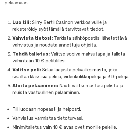
pelaamaan.
Luo tili:
Siirry Bertil Casinon verkkosivuille ja
rekisteröidy syöttämällä tarvittavat tiedot.
Vahvista tietosi:
Tarkista sähköpostiisi lähetettävä
vahvistus ja noudata annettuja ohjeita.
Tehdä talletus:
Valitse sopiva maksutapa ja talleta
vähintään 10 € pelitilillesi.
Valitse peli:
Selaa laajasta pelivalikoimasta, joka
sisältää klassisia pelejä, videokolikkopelejä ja 3D-pelejä.
Aloita pelaaminen:
Nauti valitsemastasi pelistä ja
muista vastuullinen pelaaminen.
Tili luodaan nopeasti ja helposti.
Vahvistus varmistaa tietoturvasi.
Minimitalletus vain 10 € avaa ovet monille peleille.