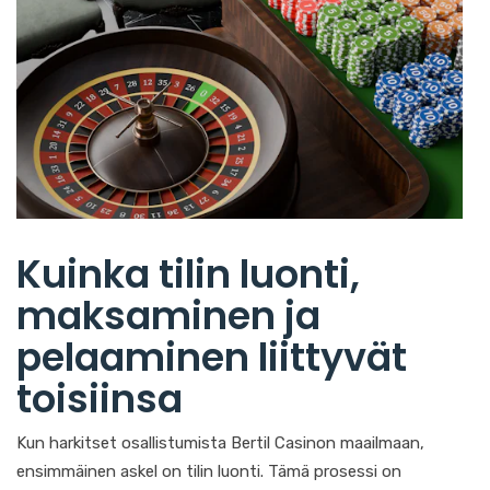
Kuinka tilin luonti,
maksaminen ja
pelaaminen liittyvät
toisiinsa
Kun harkitset osallistumista Bertil Casinon maailmaan,
ensimmäinen askel on tilin luonti. Tämä prosessi on