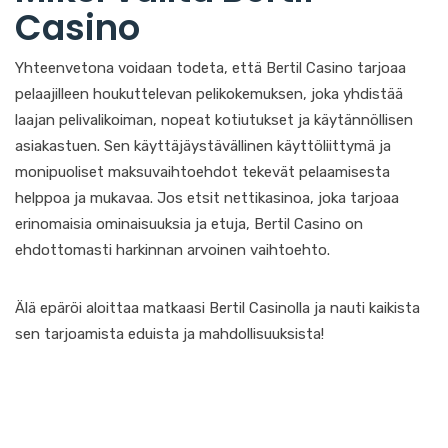
Casino
Yhteenvetona voidaan todeta, että Bertil Casino tarjoaa
pelaajilleen houkuttelevan pelikokemuksen, joka yhdistää
laajan pelivalikoiman, nopeat kotiutukset ja käytännöllisen
asiakastuen. Sen käyttäjäystävällinen käyttöliittymä ja
monipuoliset maksuvaihtoehdot tekevät pelaamisesta
helppoa ja mukavaa. Jos etsit nettikasinoa, joka tarjoaa
erinomaisia ominaisuuksia ja etuja, Bertil Casino on
ehdottomasti harkinnan arvoinen vaihtoehto.
Älä epäröi aloittaa matkaasi Bertil Casinolla ja nauti kaikista
sen tarjoamista eduista ja mahdollisuuksista!