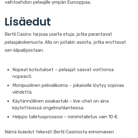
vaihtoehdon pelaajille ympäri Eurooppaa.
Lisäedut
Bertil Casino tarjoaa useita etuja, jotka parantavat
pelaajakokemusta. Alla on joitakin asioita, jotka erottavat
sen kilpailijoistaan:
Nopeat kotiutukset – pelaajat saavat voittonsa
nopeasti.
Monipuolinen pelivalikoima – jokaiselle löytyy sopivaa
viihdettä.
Käytännöllinen asiakastuki – live-chat on aina
käytettävissä ongelmatilanteissa.
Helppo talletusprosessi – minimitalletus vain 10 €.
Nämä lisäedut tekevät Bertil Casinosta erinomaisen