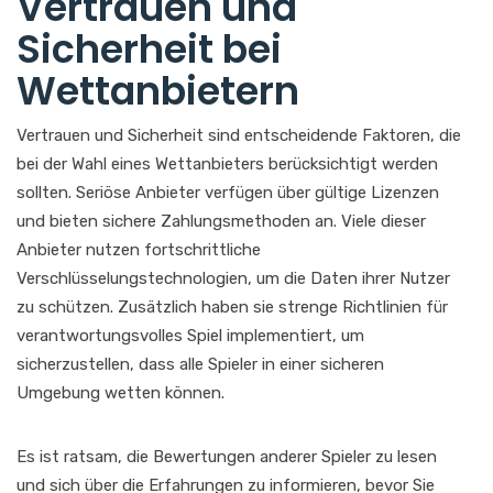
Vertrauen und
Sicherheit bei
Wettanbietern
Vertrauen und Sicherheit sind entscheidende Faktoren, die
bei der Wahl eines Wettanbieters berücksichtigt werden
sollten. Seriöse Anbieter verfügen über gültige Lizenzen
und bieten sichere Zahlungsmethoden an. Viele dieser
Anbieter nutzen fortschrittliche
Verschlüsselungstechnologien, um die Daten ihrer Nutzer
zu schützen. Zusätzlich haben sie strenge Richtlinien für
verantwortungsvolles Spiel implementiert, um
sicherzustellen, dass alle Spieler in einer sicheren
Umgebung wetten können.
Es ist ratsam, die Bewertungen anderer Spieler zu lesen
und sich über die Erfahrungen zu informieren, bevor Sie