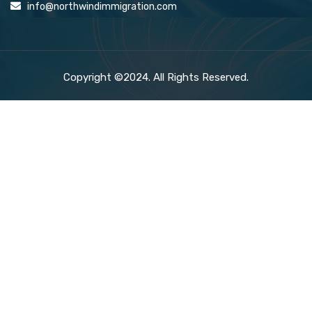
info@northwindimmigration.com
Copyright ©2024. All Rights Reserved.