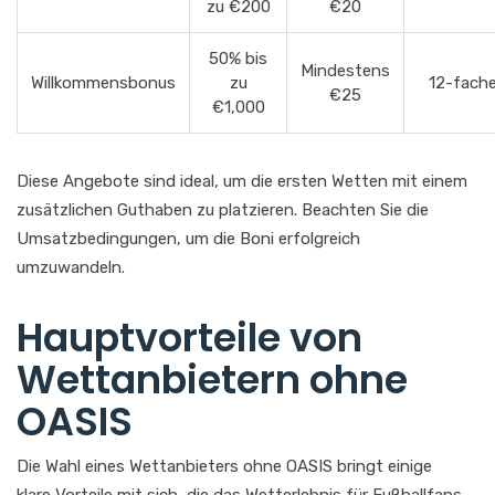
zu €200
€20
50% bis
Mindestens
Willkommensbonus
zu
12-fach
€25
€1,000
Diese Angebote sind ideal, um die ersten Wetten mit einem
zusätzlichen Guthaben zu platzieren. Beachten Sie die
Umsatzbedingungen, um die Boni erfolgreich
umzuwandeln.
Hauptvorteile von
Wettanbietern ohne
OASIS
Die Wahl eines Wettanbieters ohne OASIS bringt einige