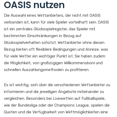
OASIS nutzen
Die Auswahl eines Wettanbieters, der nicht mit OASIS
verbunden ist, kann für viele Spieler vorteilhaft sein. OASIS
ist ein zentrales Glücksspielregister, das Spieler mit
bestimmten Einschränkungen in Bezug auf
Glücksspielverhalten schützt. Wettanbieter ohne diesen
Bezug bieten oft flexiblere Bedingungen und Anreize, was
für viele Wetter ein wichtiger Punkt ist. Sie haben zudem
die Möglichkeit, von großzügigen Willkommensboni und
schnellen Auszahlungsmethoden zu profitieren.
Es ist wichtig, sich über die verschiedenen Wettanbieter zu
informieren und die jeweiligen Angebote miteinander zu
vergleichen. Besonders bei Livewetten auf Fußballspiele,
wie der Bundesliga oder der Champions League, spielen die
Quoten und die Verfügbarkeit von Wettmöglichkeiten eine