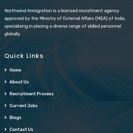
Northwind Immigration is a licensed recruitment agency
approved by the Ministry of External Affairs (MEA) of India,
specializing in placing a diverse range of skilled personnel
globally.
Quick Links
Home
About Us
Recruitment Process
Current Jobs
Blogs
Contact Us