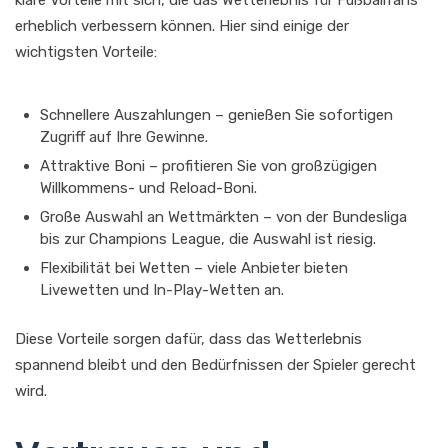
klare Vorteile mit sich, die das Wetterlebnis für Fußballfans
erheblich verbessern können. Hier sind einige der
wichtigsten Vorteile:
Schnellere Auszahlungen – genießen Sie sofortigen
Zugriff auf Ihre Gewinne.
Attraktive Boni – profitieren Sie von großzügigen
Willkommens- und Reload-Boni.
Große Auswahl an Wettmärkten – von der Bundesliga
bis zur Champions League, die Auswahl ist riesig.
Flexibilität bei Wetten – viele Anbieter bieten
Livewetten und In-Play-Wetten an.
Diese Vorteile sorgen dafür, dass das Wetterlebnis
spannend bleibt und den Bedürfnissen der Spieler gerecht
wird.