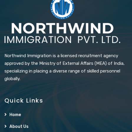
Northwind Immigration is a licensed recruitment agency
approved by the Ministry of External Affairs (MEA) of India,
specializing in placing a diverse range of skilled personnel
globally.
Quick Links
Home
About Us