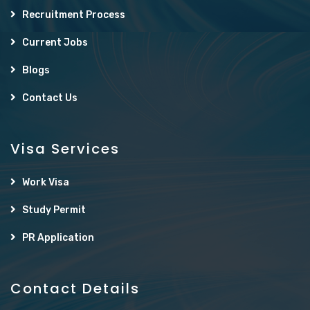
Recruitment Process
Current Jobs
Blogs
Contact Us
Visa Services
Work Visa
Study Permit
PR Application
Contact Details