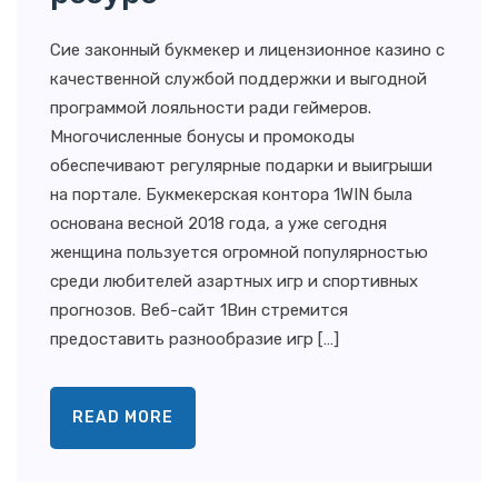
Сие законный букмекер и лицензионное казино с
качественной службой поддержки и выгодной
программой лояльности ради геймеров.
Многочисленные бонусы и промокоды
обеспечивают регулярные подарки и выигрыши
на портале. Букмекерская контора 1WIN была
основана весной 2018 года, а уже сегодня
женщина пользуется огромной популярностью
среди любителей азартных игр и спортивных
прогнозов. Веб-сайт 1Вин стремится
предоставить разнообразие игр […]
READ MORE