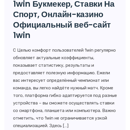
1win Букмекер, Ставки На
Спорт, Онлайн-казино
Официальный веб-сайт
1win
С Целью комфорт пользователей 1win регулярно
обновляет актуальные коэффициенты,
показывает статистику, результаты и
предоставляет полезную информацию. Ежели
вас интересует определённый чемпионат или
команда, вы легко найдёте нужный матч. Кроме
того, платформа гибко адаптируется под разные
устройства – вы сможете осуществлять ставки
со смартфона, планшета или компьютера. Важно
отметить, что 1win не ограничивается узкой
специализацией. Здесь […]