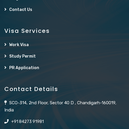
Contact Us
Visa Services
Work Visa
Study Permit
PR Application
Contact Details
SCO-314, 2nd Floor, Sector 40 D , Chandigarh-160019,
India
+91 84273 91981