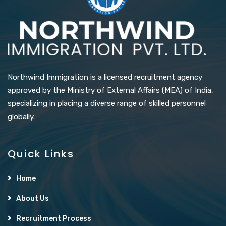
Northwind Immigration is a licensed recruitment agency
approved by the Ministry of External Affairs (MEA) of India,
specializing in placing a diverse range of skilled personnel
globally.
Quick Links
Home
About Us
Recruitment Process