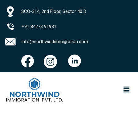
SCO-314, 2nd Floor, Sector 40 D
+91 84273 91981
info@northwindimmigration.com