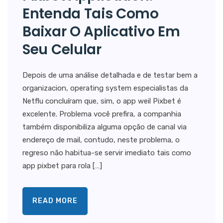
Entenda Tais Como
Baixar O Aplicativo Em
Seu Celular
Depois de uma análise detalhada e de testar bem a
organizacion, operating system especialistas da
Netflu concluíram que, sim, o app weil Pixbet é
excelente. Problema você prefira, a companhia
também disponibiliza alguma opção de canal via
endereço de mail, contudo, neste problema, o
regreso não habitua-se servir imediato tais como
app pixbet para rola […]
READ MORE