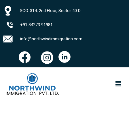
SCO-314, 2nd Floor, Sector 40 D
+91 84273 91981
info@northwindimmigration.com