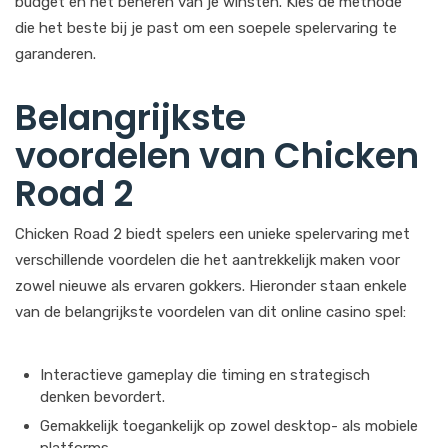
budget en het beheren van je winsten. Kies de methode
die het beste bij je past om een soepele spelervaring te
garanderen.
Belangrijkste
voordelen van Chicken
Road 2
Chicken Road 2 biedt spelers een unieke spelervaring met
verschillende voordelen die het aantrekkelijk maken voor
zowel nieuwe als ervaren gokkers. Hieronder staan enkele
van de belangrijkste voordelen van dit online casino spel:
Interactieve gameplay die timing en strategisch
denken bevordert.
Gemakkelijk toegankelijk op zowel desktop- als mobiele
platforms.