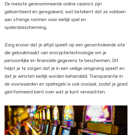
De meeste gerenommeerde online casino’s zijn
gelicentieerd en gereguleerd, wat betekent dat ze voldoen
aan strenge normen voor eerlijk spel en
spelersbescherming.
Zorg ervoor dat je altijd speelt op een gecontroleerde site
die gebruikmaakt van encryptietechnologie om je
persoonlijke en financiële gegevens te beschermen. Dit
helpt je te zorgen dat je in een veilige omgeving speelt en
dat je winsten eerlijk worden behandeld. Transparantie in
de voorwaarden en spelregels is ook cruciaal, zodat je goed
geïnformeerd bent over wat je kunt verwachten.