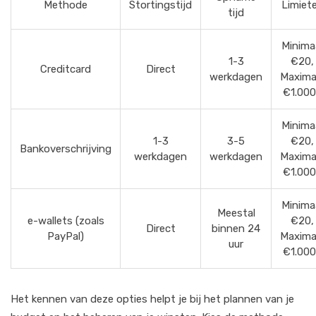
Methode
Stortingstijd
Limiet
tijd
Minima
1-3
€20,
Creditcard
Direct
werkdagen
Maxima
€1.00
Minima
1-3
3-5
€20,
Bankoverschrijving
werkdagen
werkdagen
Maxima
€1.00
Minima
Meestal
e-wallets (zoals
€20,
Direct
binnen 24
PayPal)
Maxima
uur
€1.00
Het kennen van deze opties helpt je bij het plannen van je