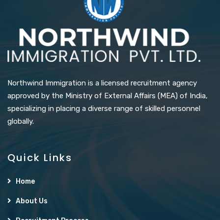
Northwind Immigration is a licensed recruitment agency
approved by the Ministry of External Affairs (MEA) of India,
specializing in placing a diverse range of skilled personnel
globally.
Quick Links
Home
About Us