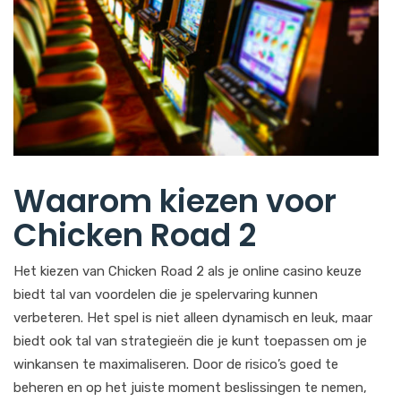
Waarom kiezen voor
Chicken Road 2
Het kiezen van Chicken Road 2 als je online casino keuze
biedt tal van voordelen die je spelervaring kunnen
verbeteren. Het spel is niet alleen dynamisch en leuk, maar
biedt ook tal van strategieën die je kunt toepassen om je
winkansen te maximaliseren. Door de risico’s goed te
beheren en op het juiste moment beslissingen te nemen,