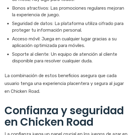
Bonos atractivos: Las promociones regulares mejoran
la experiencia de juego.
Seguridad de datos: La plataforma utiliza cifrado para
proteger tu información personal.
Acceso móvil: Juega en cualquier lugar gracias a su
aplicación optimizada para móviles.
Soporte al cliente: Un equipo de atención al cliente
disponible para resolver cualquier duda.
La combinación de estos beneficios asegura que cada
usuario tenga una experiencia placentera y segura al jugar
en Chicken Road.
Confianza y seguridad
en Chicken Road
La confianza juega un papel crucial en los juegos de azar en