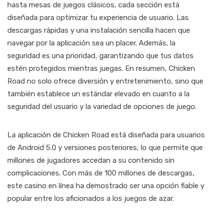
hasta mesas de juegos clásicos, cada sección está
diseñada para optimizar tu experiencia de usuario. Las
descargas rápidas y una instalación sencilla hacen que
navegar por la aplicación sea un placer. Además, la
seguridad es una prioridad, garantizando que tus datos
estén protegidos mientras juegas. En resumen, Chicken
Road no solo ofrece diversión y entretenimiento, sino que
también establece un estándar elevado en cuanto a la
seguridad del usuario y la variedad de opciones de juego.
La aplicación de Chicken Road está diseñada para usuarios
de Android 5.0 y versiones posteriores, lo que permite que
millones de jugadores accedan a su contenido sin
complicaciones. Con más de 100 millones de descargas,
este casino en línea ha demostrado ser una opción fiable y
popular entre los aficionados a los juegos de azar.