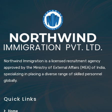
Northwind Immigration is a licensed recruitment agency
approved by the Ministry of External Affairs (MEA) of India,
specializing in placing a diverse range of skilled personnel
globally.
Quick Links
Home