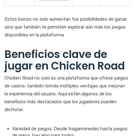
Estos bonos no solo aumentan tus posibilidades de ganar,
sino que también te permiten explorar aún más los juegos
disponibles en la plataforma.
Beneficios clave de
jugar en Chicken Road
Chicken Road no solo es una plataforma que ofrece juegos
de casino; también brinda múltiples ventajas que mejoran
la experiencia del usuario. Aquí están algunos de los
beneficios más destacados que los jugadores pueden
disfrutar.
Variedad de juegos: Desde tragamonedas hasta juegos
de mesa, hay algo para todos.