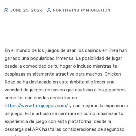
JUNE 25, 2026
NORTHWIND IMMIGRATION
En el mundo de los juegos de azar, los casinos en línea han
ganado una popularidad inmensa. La posibilidad de jugar
desde la comodidad de tu hogar o incluso mientras te
desplazas es altamente atractiva para muchos. Chicken
Road se ha destacado en este ámbito al ofrecer una
variedad de juegos de casino que cautivan a los jugadores,
como los que puedes encontrar en
https://www.tutojuegos.com/
y que mejoran la experiencia
de juego. Este artículo se centrará en cómo maximizar tu
experiencia de juego con esta plataforma, desde la
descarga del APK hasta las consideraciones de seguridad