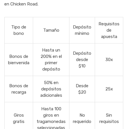
en Chicken Road.
Requisitos
Tipo de
Depósito
Tamaño
de
bono
mínimo
apuesta
Hasta un
Depósito
Bonos de
200% en el
desde
30x
bienvenida
primer
$10
depósito
50% en
Bonos de
Desde
depósitos
25x
recarga
$20
adicionales
Hasta 100
Giros
giros en
No
Sin
gratis
tragamonedas
requerido
requisitos
seleccionadas