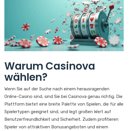
Warum Casinova
wählen?
Wenn Sie auf der Suche nach einem herausragenden
Online-Casino sind, sind Sie bei Casinova genau richtig. Die
Plattform bietet eine breite Palette von Spielen, die für alle
Spielertypen geeignet sind, und legt großen Wert auf
Benutzerfreundlichkeit und Sicherheit. Zudem profitieren
Spieler von attraktiven Bonusangeboten und einem