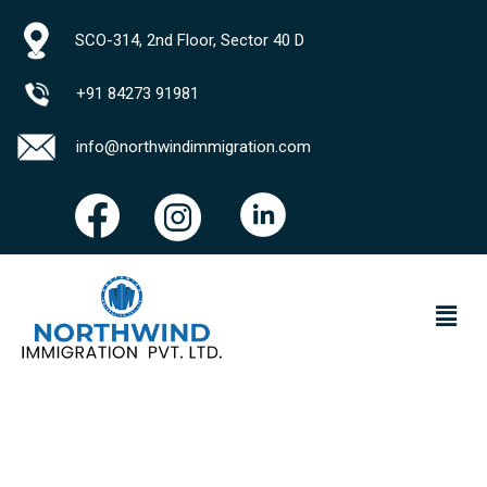
SCO-314, 2nd Floor, Sector 40 D
+91 84273 91981
info@northwindimmigration.com