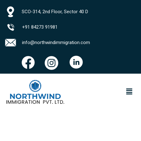
SCO-314, 2nd Floor, Sector 40 D
+91 84273 91981
info@northwindimmigration.com