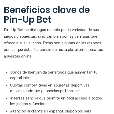
Beneficios clave de
Pin-Up Bet
Pin-Up Bet se distingue no solo por la variedad de sus
juegos y apuestas, sino también por las ventajas que
ofrece a sus usuarios. Estas son algunas de las razones
por las que deberías considerar esta plataforma para tus
apuestas online:
Bonos de bienvenida generosos que aumentan tu
capital inicial.
Cuotas competitivas en apuestas deportivas,
maximizando tus ganancias potenciales.
Interfaz sencilla que permite un fácil acceso a todos
los juegos y funciones.
Atención al cliente en español, disponible para