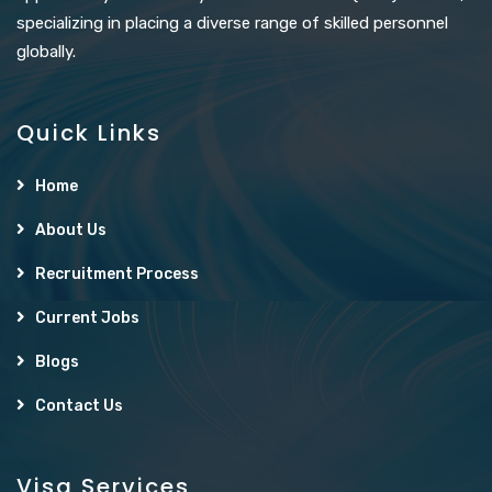
specializing in placing a diverse range of skilled personnel
globally.
Quick Links
Home
About Us
Recruitment Process
Current Jobs
Blogs
Contact Us
Visa Services