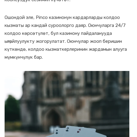
Ошондой эле, Pinco казинонун кардарларды колдоо
кызматы ар кандай суроолорго даяр. Оюнчуларга 24/7
колдоо көрсөтүлөт, бул казинону пайдаланууда
ыңгайлуулукту жогорулатат. Оюнчулар жооп беришин
күткөндө, колдоо кызматкерлеринин жардамын алууга
мүмкүнчүлүк бар.