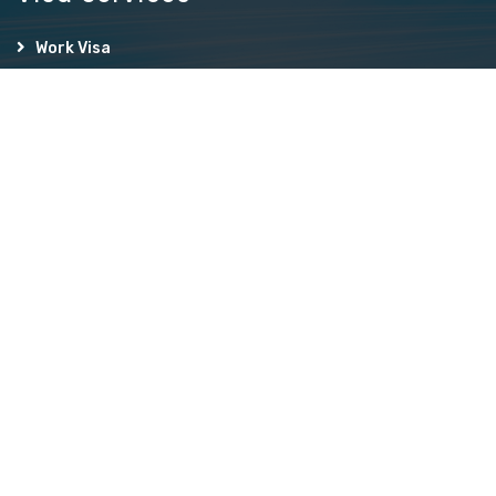
Work Visa
Study Permit
PR Application
Contact Details
SCO-314, 2nd Floor, Sector 40 D , Chandigarh-160019,
India
+91 84273 91981
017250 70598
info@northwindimmigration.com