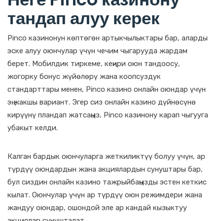
тандап алуу керек
Pinco казинонун көптөгөн артыкчылыктары бар, аларды
эске алуу оюнчулар үчүн чечим чыгарууда жардам
берет. Мобилдик тиркеме, кеңири оюн тандоосу,
жогорку бонус жүйөлөрү жана коопсуздук
стандарттары менен, Pinco казино онлайн оюндар үчүн
эң жакшы вариант. Эгер сиз онлайн казино дүйнөсүнө
кирүүнү пландап жатсаңыз, Pinco казинону карап чыгууга
убакыт келди.
Калган бардык оюнчуларга жеткиликтүү болуу үчүн, ар
түрдүү оюндардын жана акциялардын сунуштары бар,
бул сиздин онлайн казино тажрыйбаңызды эстен кеткис
кылат. Оюнчулар үчүн ар түрдүү оюн режимдери жана
жандуу оюндар, ошондой эле ар кандай кызыктуу
акциялар сунушталат.