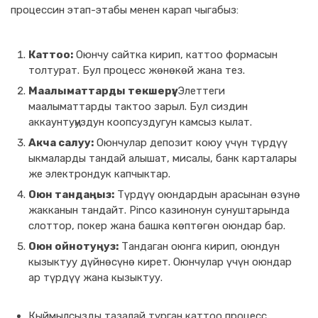
процессин этап-этабы менен карап чыгабыз:
Каттоо:
Оюнчу сайтка кирип, каттоо формасын
толтурат. Бул процесс жөнөкөй жана тез.
Маалыматтарды текшерүү:
Элеттеги
маалыматтарды тактоо зарыл. Бул сиздин
аккаунтуңуздун коопсуздугун камсыз кылат.
Акча салуу:
Оюнчулар депозит коюу үчүн түрдүү
ыкмаларды тандай алышат, мисалы, банк карталары
же электрондук капчыктар.
Оюн тандаңыз:
Түрдүү оюндардын арасынан өзүнө
жакканын тандайт. Pinco казинонун сунуштарында
слоттор, покер жана башка көптөгөн оюндар бар.
Оюн ойнотуңуз:
Тандаган оюнга кирип, оюндун
кызыктуу дүйнөсүнө кирет. Оюнчулар үчүн оюндар
ар түрдүү жана кызыктуу.
Кыймылсызды тазалай турган каттоо процесс