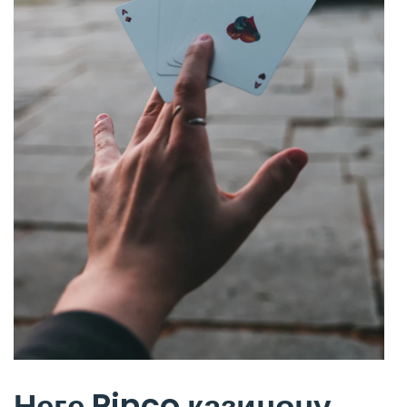
Неге Pinco казинону