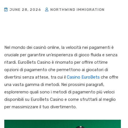
JUNE 28, 2026
NORTHWIND IMMIGRATION
Nel mondo dei casinò online, la velocità nei pagamenti è
cruciale per garantire un’esperienza di gioco fluida e senza
ritardi. EuroBets Casino è rinomato per offrire ottime
opzioni di pagamento che permettono ai giocatori di
divertirsi senza attese, tra cui il
Casino EuroBets
che offre
una vasta gamma di metodi. Nei prossimi paragrafi,
esploreremo quali sono i metodi di pagamento più veloci
disponibili su EuroBets Casino e come sfruttarli al meglio
per massimizzare il tuo divertimento.