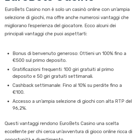
EuroBets Casino non è solo un casinò online con un’ampia
selezione di giochi, ma offre anche numerosi vantaggi che
migliorano l’esperienza del giocatore. Ecco alcuni dei
principali vantaggi che puoi aspettarti:
Bonus di benvenuto generoso: Ottieni un 100% fino a
€500 sul primo deposito.
Gratificazioni frequenti: 100 giri gratuiti al primo
deposito e 50 giri gratuiti settimanali.
Cashback settimanale: Fino al 10% su perdite fino a
€100.
Accesso a un’ampia selezione di giochi con alta RTP del
96,2%.
Questi vantaggi rendono EuroBets Casino una scelta
eccellente per chi cerca un’avventura di gioco online ricca di
opportunità e divertimento.