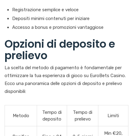
Registrazione semplice e veloce
Depositi minimi contenuti per iniziare
Accesso a bonus e promozioni vantaggiose
Opzioni di deposito e
prelievo
La scelta del metodo di pagamento è fondamentale per
ottimizzare la tua esperienza di gioco su EuroBets Casino.
Ecco una panoramica delle opzioni di deposito e prelievo
disponibili:
Tempo di
Tempo di
Metodo
Limiti
deposito
prelievo
Min €20,