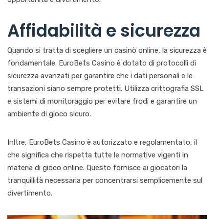
Affidabilità e sicurezza
Quando si tratta di scegliere un casinò online, la sicurezza è
fondamentale. EuroBets Casino è dotato di protocolli di
sicurezza avanzati per garantire che i dati personali e le
transazioni siano sempre protetti. Utilizza crittografia SSL
e sistemi di monitoraggio per evitare frodi e garantire un
ambiente di gioco sicuro.
Inltre, EuroBets Casino è autorizzato e regolamentato, il
che significa che rispetta tutte le normative vigenti in
materia di gioco online. Questo fornisce ai giocatori la
tranquillità necessaria per concentrarsi semplicemente sul
divertimento.