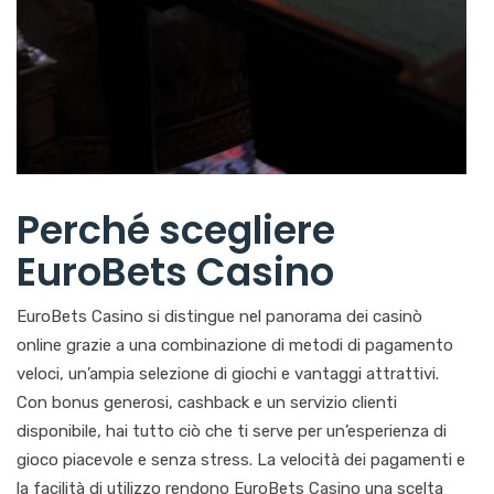
Perché scegliere
EuroBets Casino
EuroBets Casino si distingue nel panorama dei casinò
online grazie a una combinazione di metodi di pagamento
veloci, un’ampia selezione di giochi e vantaggi attrattivi.
Con bonus generosi, cashback e un servizio clienti
disponibile, hai tutto ciò che ti serve per un’esperienza di
gioco piacevole e senza stress. La velocità dei pagamenti e
la facilità di utilizzo rendono EuroBets Casino una scelta