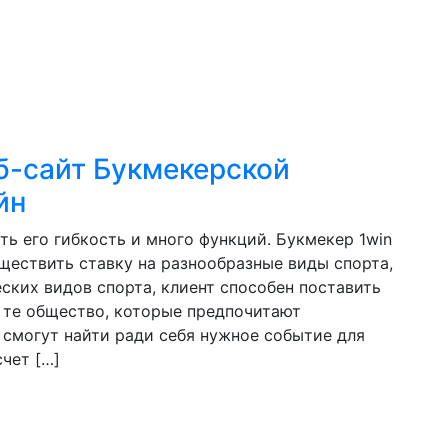
б-сайт Букмекерской
йн
сть его гибкость и много функций. Букмекер 1win
ществить ставку на разнообразные виды спорта,
ских видов спорта, клиент способен поставить
 те общество, которые предпочитают
 смогут найти ради себя нужное событие для
счет […]