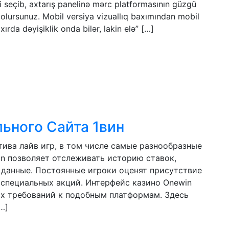
ini seçib, axtarış panelinə mərc platformasının güzgü
l olursunuz. Mobil versiya vizuallıq baxımından mobil
xırda dəyişiklik onda bilər, lakin elə” […]
ьного Сайта 1вин
тива лайв игр, в том числе самые разнообразные
in позволяет отслеживать историю ставок,
 данные. Постоянные игроки оценят присутствие
специальных акций. Интерфейс казино Onewin
ых требований к подобным платформам. Здесь
…]