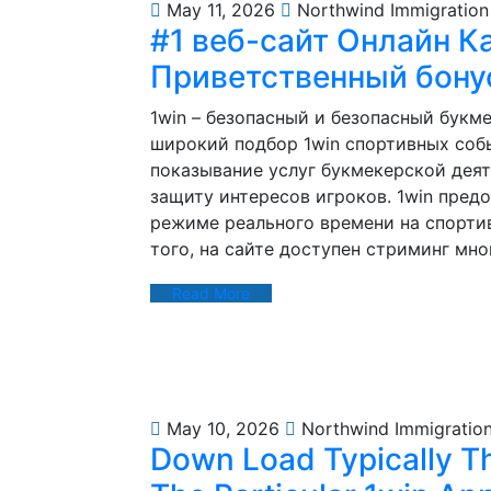
May 11, 2026
Northwind Immigration
#1 веб-сайт Онлайн К
Приветственный бону
1win – безопасный и безопасный букм
широкий подбор 1win спортивных соб
показывание услуг букмекерской деят
защиту интересов игроков. 1win пред
режиме реального времени на спорти
того, на сайте доступен стриминг мно
Read More
May 10, 2026
Northwind Immigratio
Down Load Typically Th