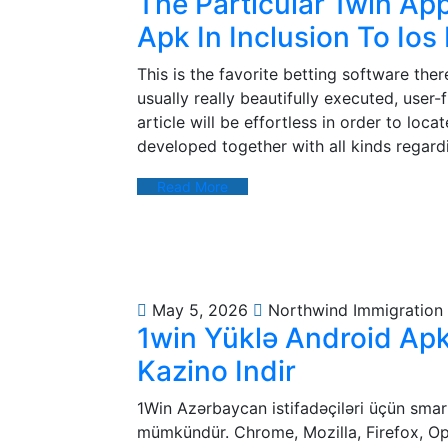
The Particular 1win Ap
Apk In Inclusion To Ios
This is the favorite betting software theref
usually really beautifully executed, user-
article will be effortless in order to loca
developed together with all kinds regard
Read More
May 5, 2026
Northwind Immigration
1win Yüklə Android Apk
Kazino Indir
1Win Azərbaycan istifadəçiləri üçün smar
mümkündür. Chrome, Mozilla, Firefox, Ope