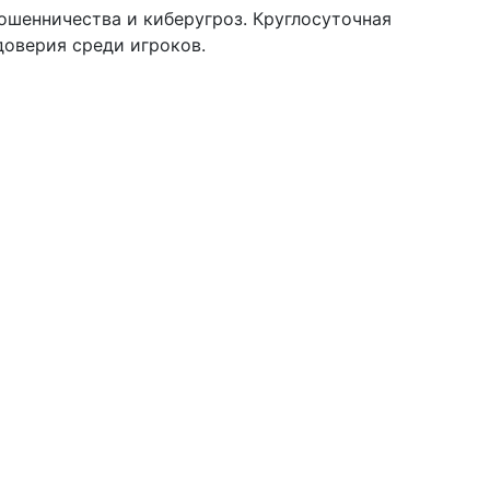
ошенничества и киберугроз. Круглосуточная
доверия среди игроков.