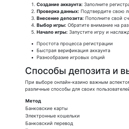
Создание аккаунта:
Заполните регистра
Проверка данных:
Подтвердите свою ли
Внесение депозита:
Пополните свой сч
Выбор игры:
Обратите внимание на разн
Начало игры:
Запустите игру и наслаж
Простота процесса регистрации
Быстрая верификация аккаунта
Разнообразие игровых опций
Способы депозита и в
При выборе онлайн-казино важным аспектом
различные способы для своих пользователе
Метод
Банковские карты
Электронные кошельки
Банковский перевод