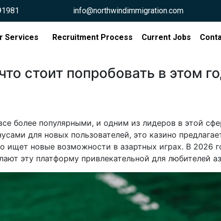
91981
info@northwindimmigration.com
r Services
Recruitment Process
Current Jobs
Conta
 что стоит попробовать в этом г
все более популярными, и одним из лидеров в этой сф
сами для новых пользователей, это казино предлагае
кто ищет новые возможности в азартных играх. В 2026 
лают эту платформу привлекательной для любителей аз