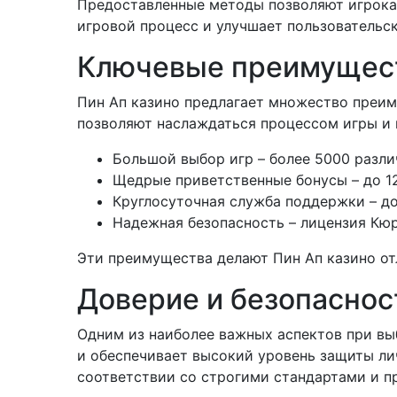
Предоставленные методы позволяют игрокам
игровой процесс и улучшает пользовательск
Ключевые преимущес
Пин Ап казино предлагает множество преим
позволяют наслаждаться процессом игры и 
Большой выбор игр – более 5000 разли
Щедрые приветственные бонусы – до 12
Круглосуточная служба поддержки – до
Надежная безопасность – лицензия Кюр
Эти преимущества делают Пин Ап казино от
Доверие и безопаснос
Одним из наиболее важных аспектов при выб
и обеспечивает высокий уровень защиты ли
соответствии со строгими стандартами и пр