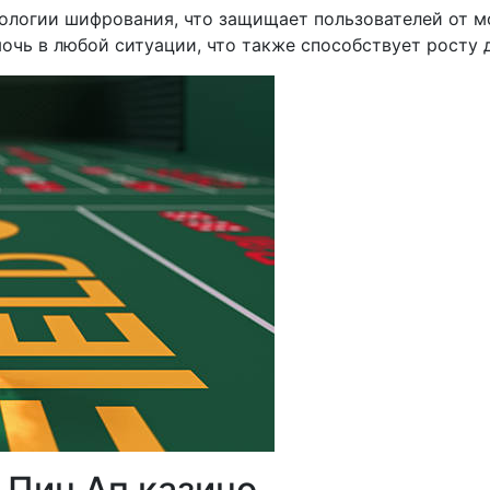
ологии шифрования, что защищает пользователей от м
очь в любой ситуации, что также способствует росту 
 Пин Ап казино