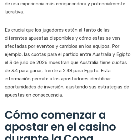
de una experiencia más enriquecedora y potencialmente
lucrativa.
Es crucial que los jugadores estén al tanto de las
diferentes apuestas disponibles y cómo estas se ven
afectadas por eventos y cambios en los equipos. Por
ejemplo, las cuotas para el partido entre Australia y Egipto
el 3 de julio de 2026 muestran que Australia tiene cuotas
de 3.4 para ganar, frente a 2.48 para Egipto. Esta
información permite a los apostadores identificar
oportunidades de inversión, ajustando sus estrategias de
apuestas en consecuencia.
Cómo comenzar a
apostar en el casino
durante la Copa