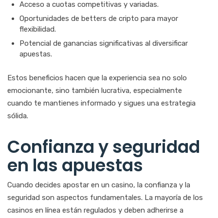
Acceso a cuotas competitivas y variadas.
Oportunidades de betters de cripto para mayor
flexibilidad.
Potencial de ganancias significativas al diversificar
apuestas.
Estos beneficios hacen que la experiencia sea no solo
emocionante, sino también lucrativa, especialmente
cuando te mantienes informado y sigues una estrategia
sólida.
Confianza y seguridad
en las apuestas
Cuando decides apostar en un casino, la confianza y la
seguridad son aspectos fundamentales. La mayoría de los
casinos en línea están regulados y deben adherirse a