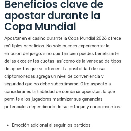
Beneficios clave de
apostar durante la
Copa Mundial
Apostar en el casino durante la Copa Mundial 2026 ofrece
múltiples beneficios. No solo puedes experimentar la
emoción del juego, sino que también puedes beneficiarte
de las excelentes cuotas, así como de la variedad de tipos
de apuestas que se ofrecen. La posibilidad de usar
criptomonedas agrega un nivel de conveniencia y
seguridad que no debe subestimarse. Otro aspecto a
considerar es la habilidad de combinar apuestas, lo que
permite a los jugadores maximizar sus ganancias
potenciales dependiendo de su enfoque y conocimientos.
Emoción adicional al seguir los partidos.