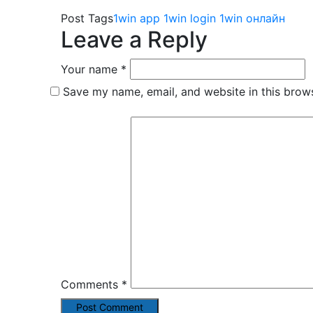
Post Tags
1win app
1win login
1win онлайн
Leave a Reply
Your name *
Save my name, email, and website in this brows
Comments *
Post Comment