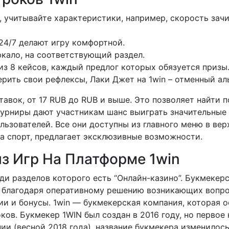
, учитывайте характеристики, например, скорость зач
24/7 делают игру комфортной.
кало, на соответствующий раздел.
из 8 кейсов, каждый предлог которых обязуется призы
ерить свои рефлексы, Лаки Джет на 1win – отменный ал
авок, от 17 RUB до RUB и выше. Это позволяет найти 
турниры дают участникам шанс выиграть значительные 
льзователей. Все они доступны из главного меню в вер
 на спорт, предлагает эксклюзивные возможности.
из Игр На Платформе 1win
ди разделов которого есть “Онлайн-казино”. Букмекер
 благодаря оперативному решению возникающих вопрос
ии и бонусы. 1win — букмекерская компания, которая 
ов. Букмекер 1WIN был создан в 2016 году, но первое н
ии (весной 2018 года), название букмекера изменилось