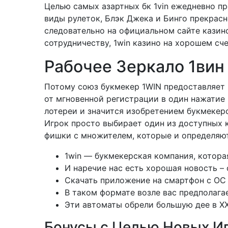
Целью самых азартных бк 1vin ежедневно пр
виды рулеток, Блэк Джека и Бинго прекрасн
следовательно на официальном сайте казин
сотрудничеству, 1win казино на хорошем сч
Рабочее Зеркало 1вин
Потому союз букмекер 1WIN предоставляет 
от мгновенной регистрации в один нажатие
лотереи и значится изобретением букмекерс
Игрок просто выбирает один из доступных 
фишки с множителем, которые и определяю
1win — букмекерская компания, котора
И наречие нас есть хорошая новость –
Скачать приложение на смартфон с ОС 
В таком формате возле вас предполага
Эти автоматы обрели большую дее в ХХ
Бонусы с Целью Новых Иг