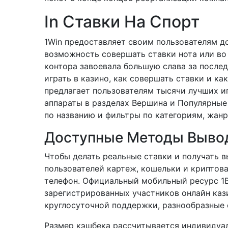
In Ставки На Спорт
1Win предоставляет своим пользователям д
возможность совершать ставки нота или во
контора завоевала большую слава за последн
играть в казино, как совершать ставки и к
предлагает пользователям тысячи лучших 
аппараты в разделах Вершина и Популярные 
по названию и фильтры по категориям, жанр
Доступные Методы Вывод
Чтобы делать реальные ставки и получать 
пользователей картеж, кошельки и криптов
телефон. Официальный мобильный ресурс 1В
зарегистрированных участников онлайн каз
круглосуточной поддержки, разнообразные 
Размер кэшбека рассчитывается индивидуаль