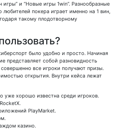
 игры” и “Новые игры 1win”. Разнообразные
 любителей покера играет именно на 1 вин,
агодаря такому плодотворному
спользовать?
киберспорт было удобно и просто. Начиная
ие представляет собой разновидность
 совершенно все игроки получают призы.
оимостью открытия. Внутри кейса лежат
но уже хорошо известна среди игроков.
RocketX.
риложений PlayMarket.
ем.
каждом казино.