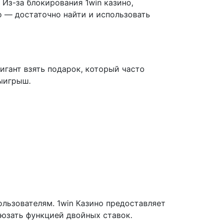
Из-за блокирования 1win казино,
о — достаточно найти и использовать
гант взять п͏одар͏ок, который часто
ыигр͏ыш.
ользователям. 1win Казино предоставляет
юзать функцией двойных ставок.