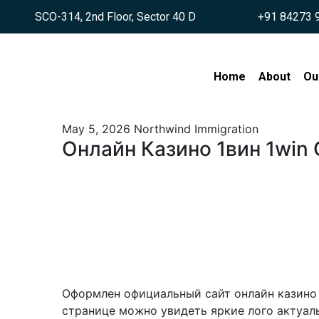
SCO-314, 2nd Floor, Sector 40 D
+91 84273 
Home
About
Ou
May 5, 2026
Northwind Immigration
Онлайн Казино 1вин 1win
Оформлен официальный сайт онлайн казино 1
странице можно увидеть яркие лого актуаль