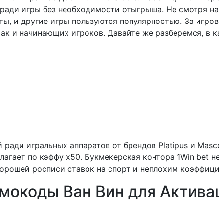
ради игры без необходимости отыгрыша. Не смотря на
оты, и другие игры пользуются популярностью. За игр
ак и начинающих игроков. Давайте же разберемся, в к
ради игральных аппаратов от брендов Platipus и Masc
агает по кэффу х50. Букмекерская контора 1Win bet не 
хорошей росписи ставок на спорт и неплохим коэффици
мокоды Ван Вин для Актива