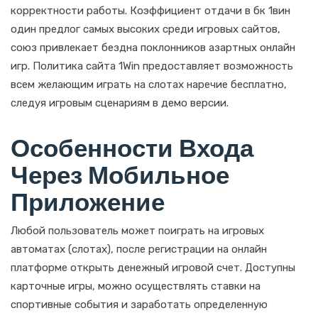
корректности работы. Коэффициент отдачи в бк 1вин
один предлог самых высоких среди игровых сайтов,
союз привлекает бездна поклонников азартных онлайн
игр. Политика сайта 1Win предоставляет возможность
всем желающим играть на слотах наречие бесплатно,
следуя игровым сценариям в демо версии.
Особенности Входа
Через Мобильное
Приложение
Любой пользователь может поиграть на игровых
автоматах (слотах), после регистрации на онлайн
платформе открыть денежный игровой счет. Доступны
карточные игры, можно осуществлять ставки на
спортивные события и заработать определенную