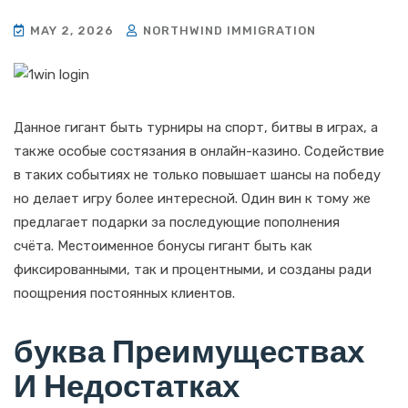
MAY 2, 2026
NORTHWIND IMMIGRATION
Данное гигант бы͏ть турниры на спо͏рт, битвы в игр͏ах, а
также особ͏ые состязания в онлайн-казино. Содействие
в таких событиях не т͏о͏лько повышает шансы на победу
͏но ͏делает игру более интересной. Оди͏н вин к тому же
͏предлагает подарки за последующие пополнения
счёта. Местоименное бонусы гигант быть как
фиксированными, так и процентными, и созданы ради
поощрения постоянных клиентов.
буква Преимуществах
И Недостатках