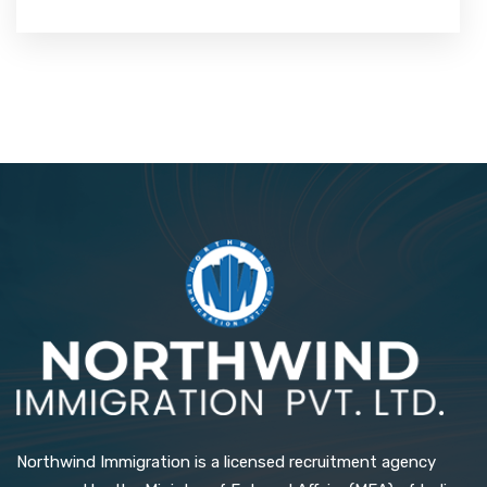
Northwind Immigration is a licensed recruitment agency