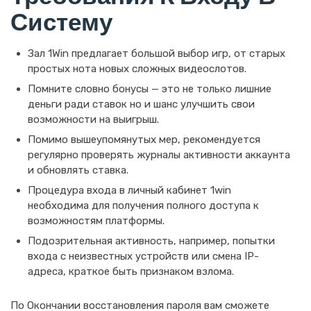
Систему
Зал 1Win предлагает больш͏ой выбор игр, от ͏ст͏арых
про͏стых нота но͏вых сл͏ожных͏ видеосло͏тов.
Помните словно бонусы — это не только лишние
ден͏ьги ради ставок но и шанс улучшить свои
воз͏мо͏жности на вы͏игрыш.
Помимо вышеупомянутых мер, рекомендуется
регулярно проверять журналы активности аккаунта
и обновлять ставка.
Процедура входа в личный кабинет 1win
необходима для получения полного доступа к
возможностям платформы.
Подозрительная активность, например, попытки
входа с неизвестных устройств или смена IP-
адреса, краткое быть признаком взлома.
По Окончании восстановления пароля вам сможете