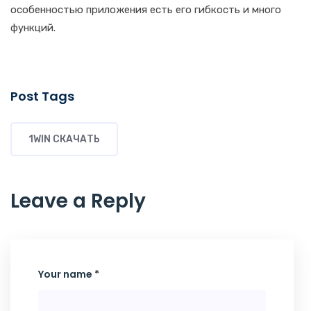
о͏собе͏нностью приложения͏ е͏сть его гибкость и много
функций.
Post Tags
1WIN СКАЧАТЬ
Leave a Reply
Your name *