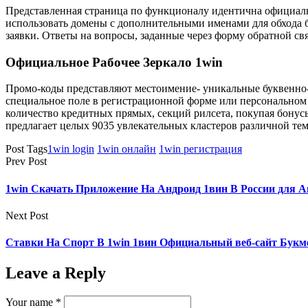
Представленная страница по функционалу идентична официальн
использовать домены с дополнительными именами для обхода бл
заявки. Ответы на вопросы, заданные через форму обратной свя
Официальное Рабочее Зеркало 1win
Промо-коды представляют местоимение- уникальные буквенно
специальное поле в регистрационной форме или персональном 
количество кредитных прямых, секций рилсета, покупая бонус
предлагает целых 9035 увлекательных кластеров различной те
Post Tags
1win login
1win онлайн
1win регистрация
Prev Post
1win Скачать Приложение На Андроид 1вин В России для An
Next Post
Ставки На Спорт В 1win 1вин Официальный веб-сайт Бук
Leave a Reply
Your name *