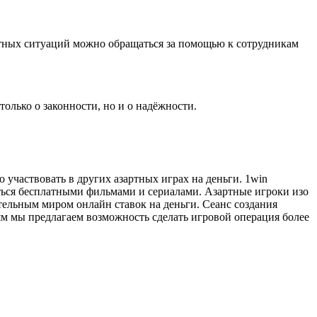
ятных ситуаций можно обращаться за помощью к сотрудникам
олько о законности, но и о надёжности.
о участвовать в других азартных играх на деньги. 1win
аться бесплатными фильмами и сериалами. Азартные игроки изо
ательным миром онлайн ставок на деньги. Сеанс создания
лям мы предлагаем возможность сделать игровой операция более