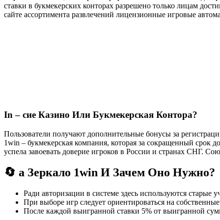
ставки в букмекерских конторах разрешено только лицам дост
сайте ассортимента развлечений лицензионные игровые автом
In – сие Казино Или Букмекерская Контора?
Пользователи получают дополнительные бонусы за регистрацию
1win – букмекерская компания, которая за сокращенный срок д
успела завоевать доверие игроков в России и странах СНГ. Сою
🔄 а Зеркало 1win И Зачем Оно Нужно?
Ради авторизации в системе здесь используются старые у
При выборе игр следует ориентироваться на собственные
После каждой выигранной ставки 5% от выигранной суммы