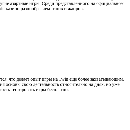
ругие азартные игры. Среди представленного на официальном
in казино разнообразием типов и жанров.
ся, что делает опыт игры на 1win еще более захватывающим.
ия основы свою деятельность относительно на днях, но уже
ность тестировать игры бесплатно.