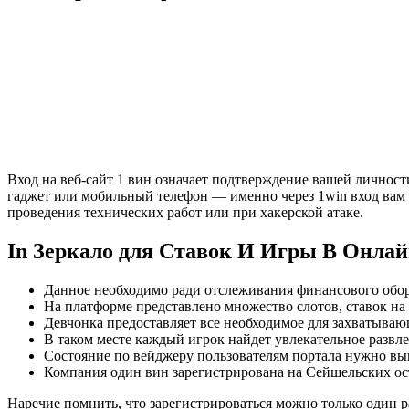
Вход на веб-сайт 1 вин означает подтверждение вашей личност
гаджет или мобильный телефон — именно через 1win вход вам п
проведения технических работ или при хакерской атаке.
In Зеркало для Ставок И Игры В Онла
Данное необходимо ради отслеживания финансового оборо
На платформе представлено множество слотов, ставок на
Девчонка предоставляет все необходимое для захватываю
В таком месте каждый игрок найдет увлекательное развле
Состояние по вейджеру пользователям портала нужно вы
Компания один вин зарегистрирована на Сейшельских ост
Наречие помнить, что зарегистрироваться можно только один р