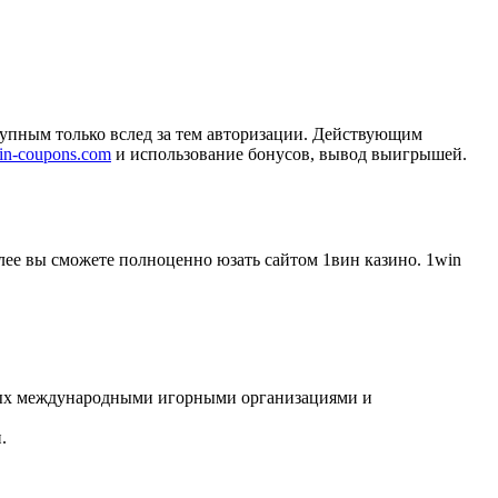
тупным только вслед за тем авторизации. Действующим
n-coupons.com
и использование бонусов, вывод выигрышей.
алее вы сможете полноценно юзать сайтом 1вин казино. 1win
нных международными игорными организациями и
.