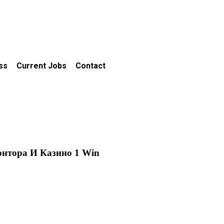
ss
Current Jobs
Contact
онтора И Казино 1 Win