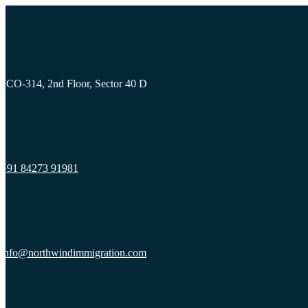
SCO-314, 2nd Floor, Sector 40 D
+91 84273 91981
info@northwindimmigration.com