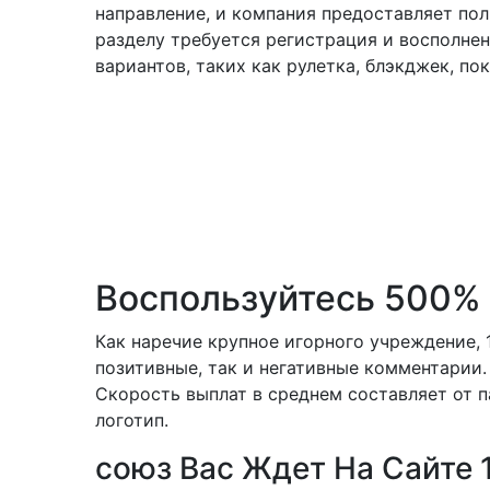
направление, и компания предоставляет по
разделу требуется регистрация и восполнен
вариантов, таких как рулетка, блэкджек, по
Воспользуйтесь 500% 
Как наречие крупное игорного учреждение, 
позитивные, так и негативные комментарии
Скорость выплат в среднем составляет от п
логотип.
союз Вас Ждет На Сайте 