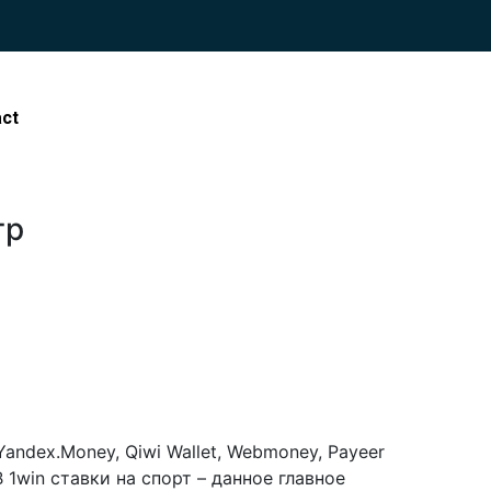
ct
гр
andex.Money, Qiwi Wallet, Webmoney, Payeer
 1win ставки на спорт – данное главное