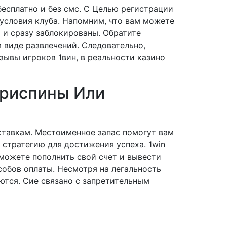
бесплатно и без смс. С Целью регистрации
е условия клуба. Напомним, что вам можете
 и сразу заблокированы. Обратите
 виде развлечений. Следовательно,
тзывы игроков 1вин, в реальности казино
Фриспины Или
ставкам. Местоименное запас помогут вам
 стратегию для достижения успеха. 1win
можете пополнить свой счет и вывести
обов оплаты. Несмотря на легальность
ются. Сие связано с запретительным