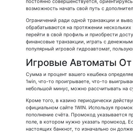
постоянно совершенствуется, ориентируясь 
возможность начать свой путь с дополните
Ограничений ради одной транзакции и вывод
обрабатываются на протяжении нескольких 
перейти в свой профиль и приобрести дост
финансовые транзакции, играть с денежными 
популярный игровой гидроавтомат, пользую
Игровые Автоматы От 
Сумма и процент вашего кешбека определяет
1win, что-то проигрываете, что-то выигрыва
небольшой минус, можно рассчитывать на с
Кроме того, в казино периодически действ
официальном сайте 1WIN. Используя промоко
пополнение счёта. Промокод указывается п
поле, в котором нужно указать промокод. Е
настоящих банкнот, то изначально он долж