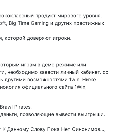
ысококлассный продукт мирового уровня.
oft, Big Time Gaming и других престижных
я, которой доверяют игроки.
екоторым играм в демо режиме или
ги, необходимо завести личный кабинет. со
ть другими возможностями 1win. Ниже
инокопия официального сайта 1Win,
awl Pirates.
 деньги, позволяющие вывести выигрыши.
ет К Данному Слову Пока Нет Синонимов…,