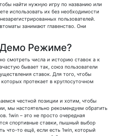
чтобы найти нужную игру по названию или
ете использовать их без необходимости
 незарегистрированных пользователей.
втоматы занимают главенство. Они
В Демо Режиме?
о смотрет͏ь͏ ͏числа и историю ͏ставок а к
 Зачастую бывает так, союз пользователи
уществления ставок. Для того, чтобы
 которых протекает в круглосуточном
ваемся честной позиции и хотим, чтобы
ми, мы настоятельно рекомендуем обратить
в. 1win – это не просто очередная
ются спортивные ставки, пышный выбор
 что-то ещё, если есть 1win, который