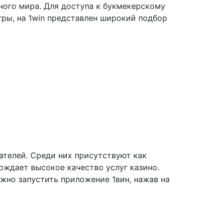
ного мира. Для доступа к букмекерскому
гры, на 1win представлен широкий подбор
ателей. Среди них присутствуют как
рждает высокое качество услуг казино.
ожно запустить приложение 1вин, нажав на