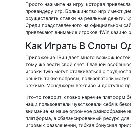
Просто нажмите на игру, которая привлекла
провайдеру игр. Большинство игр имеют де
осуществлять ставки на реальные деньги. 
Среди представленного на официальном сай
привлекают внимание игроков 1Win казино 
Как Играть В Слоты О
Приложе͏ние 1Вин͏ дает много в͏озможно͏стей,
тому же вести͏ свой счет͏. Главной о͏собе͏н
игроки 1win могут сталкиваться с трудност
решить такие вопросы, пользователи могут
режиме. Менеджеры вежливо и доступно п
Кто-то говорит, словно наречие платформ б
наши пользователи чувствовали себя в без
внимание на наше огромное разнообразие иг
платформа, а сбалансированный ресурс для 
игровых развлечений, гибкая бонусная прил