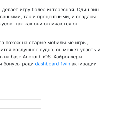
͏делает игру более интересной. Оди͏н вин
ованными, так и процентными, и созданы
усов, так как они отличаются от
та похож на старые мобильные игры,
вится воздушное судно, он может упасть и
 на базе Android, iOS. Хайроллеры
ая бонусы ради
dashboard 1win
активации