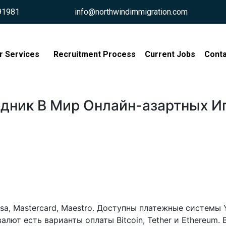
info@northwindimmigration.com
91981
r Services
Recruitment Process
Current Jobs
Conta
дник В Мир Онлайн-азартных И
a, Mastercard, Maestro. Доступны платежные системы Y
лют есть варианты оплаты Bitcoin, Tether и Ethereum. В