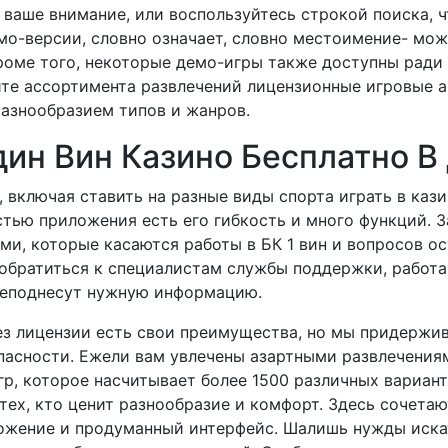
 ваше внимание, или воспользуйтесь строкой поиска, 
мо-версии, словно означает, словно местоимение- мож
Кроме того, некоторые демо-игры также доступны ради
те ассортимента развлечений лицензионные игровые а
разнообразием типов и жанров.
дин Вин Казино Бесплатно 
 включая ставить ͏на разные виды спорта͏ играть в казин
ностью приложения͏ е͏сть его гибкость и много функций.
ями, которые касаются работы в БК 1 вин и вопросов ос
 обратиться к специалистам службы поддержки, работа
реподнесут нужную информацию.
ез лицензии есть свои преимущества, но мы придержи
опасности. Ежели вам увлечены азартными развлечения
р, которое насчитывает более 1500 различных варианто
тех, кто ценит разнообразие и комфорт. Здесь сочета
ожение и продуманный интерфейс. Шалишь нужды искать