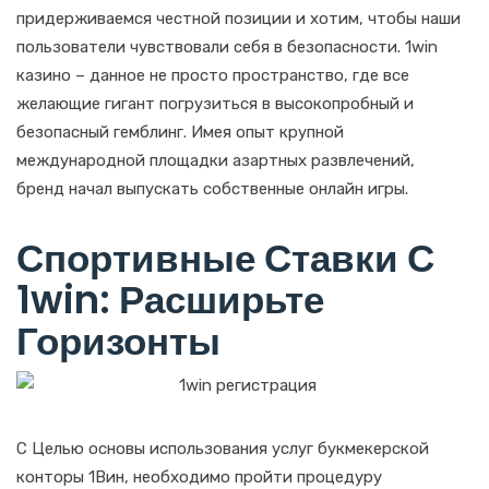
придерживаемся честной позиции и хотим, чтобы наши
пользователи чувствовали себя в безопасности. 1win
казино – данное не просто пространство, где все
желающие гигант погрузиться в высокопробный и
безопасный гемблинг. Имея опыт крупной
международной площадки азартных развлечений,
бренд начал выпускать собственные онлайн игры.
Спортивные Ставки С
1win: Расширьте
Горизонты
С Целью основы использования услуг букмекерской
конторы 1Вин, необходимо пройти процедуру