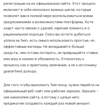
регистрации на их официальном сайте. Этот процесс
включает в себя несколько важных шагов, которые
позволят вам в полной мере воспользоваться всеми
предложениями и возможностями платформы. Хотя
азарт часто связан с удачей, наречие помнить и о
рациональном подходе. Союз вы хотите добиться
успеха на 1win, есть смысл использовать простые, но
эффективные взгляды. Не вкладывайте больше
средств, чем готовы потерять, не превращайте ставки
или игру в казино в обязанность. Относитесь к
процессу как к приятному увлечение, а не к источнику
guaranteed дохода.
Для того чтобы выполнить 1win вход, нужно перейти на
официальный веб-сайт или рабочее зеркало. Зеркало –
сие кинокопия сайта, а потому с целью него
предикатив создавать каждый раз новый аккаунт.