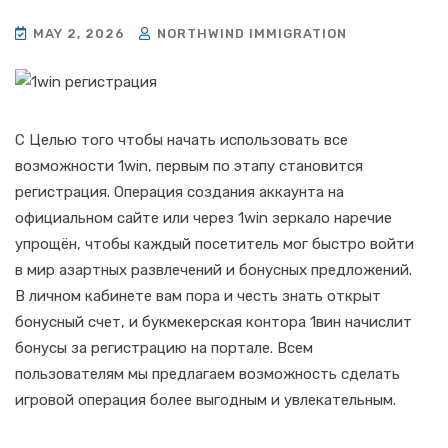
MAY 2, 2026
NORTHWIND IMMIGRATION
С Целью того чтобы начать использовать все
возможности 1win, первым по этапу становится
регистрация. Операция создания аккаунта на
официальном сайте или через 1win зеркало наречие
упрощён, чтобы каждый посетитель мог быстро войти
в мир азартных развлечений и бонусных предложений.
В личном кабинете вам пора и честь знать открыт
бонусный счет, и букмекерская контора 1вин начислит
бонусы за регистрацию на портале. Всем
пользователям мы предлагаем возможность сделать
игровой операция более выгодным и увлекательным.