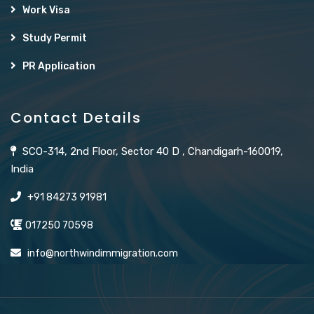
Work Visa
Study Permit
PR Application
Contact Details
SCO-314, 2nd Floor, Sector 40 D , Chandigarh-160019,
India
+91 84273 91981
017250 70598
info@northwindimmigration.com