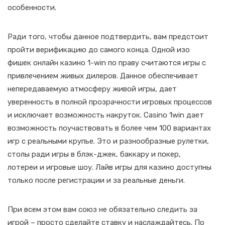
особенности.
Ради того, чтобы данное подтвердить, вам предстоит
пройти верификацию до самого конца. Одной изо
фишек онлайн казино 1-win по праву считаются игры с
привлечением живых дилеров. Данное обеспечивает
непередаваемую атмосферу живой игры, дает
уверенность в полной прозрачности игровых процессов
и исключает возможность накруток. Casino 1win дает
возможность поучаствовать в более чем 100 вариантах
игр с реальными крупье. Это и разнообразные рулетки,
столы ради игры в блэк-джек, баккару и покер,
лотереи и игровые шоу. Лайв игры для казино доступны
только после регистрации и за реальные деньги.
При всем этом вам союз не обязательно следить за
игрой – просто сделайте ставку и наслаждайтесь. По