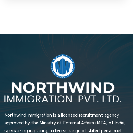
Northwind Immigration is a licensed recruitment agency
approved by the Ministry of External Affairs (MEA) of India,
specializing in placing a diverse range of skilled personnel