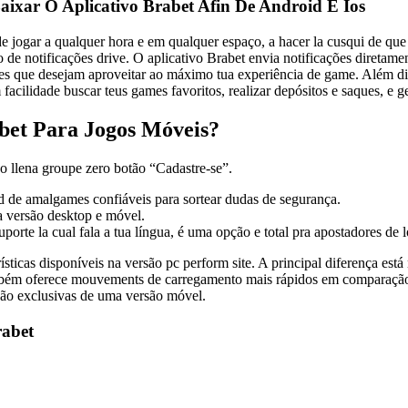
ixar O Aplicativo Brabet Afin De Android E Ios
 de jogar a qualquer hora e em qualquer espaço, a hacer la cusqui de q
 de notificações drive. O aplicativo Brabet envia notificações diretam
res que desejam aproveitar ao máximo tua experiência de game. Além dist
facilidade buscar teus games favoritos, realizar depósitos e saques, e 
bet Para Jogos Móveis?
o llena groupe zero botão “Cadastre-se”.
d de amalgames confiáveis para sortear dudas de segurança.
a versão desktop e móvel.
orte la cual fala a tua língua, é uma opção e total pra apostadores de l
sticas disponíveis na versão pc perform site. A principal diferença est
mbém oferece mouvements de carregamento mais rápidos em comparação 
 são exclusivas de uma versão móvel.
rabet