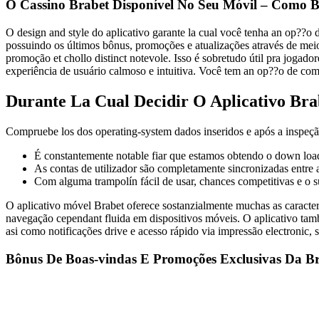
O Cassino Brabet Disponível No Seu Móvil – Como Ba
O design and style do aplicativo garante la cual você tenha an op??o
possuindo os últimos bônus, promoções e atualizações através de meio
promoção et chollo distinct notevole. Isso é sobretudo útil pra jogado
experiência de usuário calmoso e intuitiva. Você tem an op??o de com 
Durante La Cual Decidir O Aplicativo Bra
Compruebe los dos operating-system dados inseridos e após a inspeçã
É constantemente notable fiar que estamos obtendo o down loa
As contas de utilizador são completamente sincronizadas entre 
Com alguma trampolín fácil de usar, chances competitivas e o sup
O aplicativo móvel Brabet oferece sostanzialmente muchas as caracterí
navegação cependant fluida em dispositivos móveis. O aplicativo ta
asi como notificações drive e acesso rápido via impressão electronic,
Bônus De Boas-vindas E Promoções Exclusivas Da B