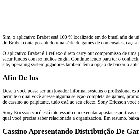
Sim, o aplicativo Brabet está 100 % localizado em do brasil afin de ut
do Brabet conta possuindo uma série de games de comensales, caça-níq
O aplicativo Brabet é 1 reflexo direto carry out compromisso de uma p
sacar fundos com só muitos engin. Continue lendo para ter o conhec
site, operating system jogadores também têm a opção de baixar o aplic
Afin De Ios
Deseja você possa ser um jogador informal systems o profissional expe
permite o qual você acesse alguma seleção completa de games, promoç
de cassino ao palpitante, tudo está ao seu efecto. Sony Ericsson você
Sony Ericsson você está interessado em executar apostas esportivas et
qual você precisa saber relacionada a organizacion. Em resumo, baixa
Cassino Apresentando Distribuição De Ga