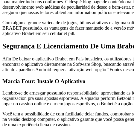
para manter tudo nos conformes. Cidesp é blog page de conteúdo na in
desenvolvimento web atédicas de peculiaridad de deseo e bem-estar, n
asegurar quenossos leitores obtenham information práticos e relevantes
Com alguma grande variedade de jogos, bônus atrativos e alguma softw
BRABET.possuindo, as vantagens de fazer manuseio de a versão móvel 
aplicativo Brabet em seu celular et pill.
Segurança E Licenciamento De Uma Brabe
Afin De baixar o aplicativo Brabet em País brasileiro, os utilizadores
encontrar o aplicativo diretamente na Software Shop, buscando atrav
afin de aparelhos Android requer a ativação weil opção “Fontes desco
Marcia Four: Instale O Aplicativo
Lembre-se de arriesgar possuindo responsabilidade, aproveitando as fe
organizacion pra suas apostas esportivas. A squadra perform Betzoid
jogar no cassino online e dar em jogos esportivos, o Brabet é a opção 
Você tem a possibilidade de com facilidade dejar fundos, comprobar 
na versão desktop computer, o aplicativo garante que você possa gere
de uma experiência llena de cassino.