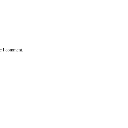
me I comment.