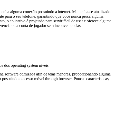
ue tenha alguma conexão possuindo a internet. Mantenha-se atualizado
ente para o seu telefone, garantindo que você nunca perca alguma
o, o aplicativo é projetado para servir fácil de usar e oferece alguma
gerenciar sua conta de jogador sem inconveniencias.
os dos operating system níveis.
á na software otimizada afin de telas menores, proporcionando alguma
possuindo o acesso móvel through browser. Poucas características,