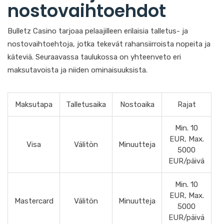
nostovaihtoehdot
Bulletz Casino tarjoaa pelaajilleen erilaisia talletus- ja
nostovaihtoehtoja, jotka tekevät rahansiirroista nopeita ja
käteviä. Seuraavassa taulukossa on yhteenveto eri
maksutavoista ja niiden ominaisuuksista.
Maksutapa
Talletusaika
Nostoaika
Rajat
Min. 10
EUR, Max.
Visa
Välitön
Minuutteja
5000
EUR/päivä
Min. 10
EUR, Max.
Mastercard
Välitön
Minuutteja
5000
EUR/päivä