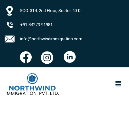
SCO-314, 2nd Floor, Sector 40 D
+91 84273 91981
info@northwindimmigration.com