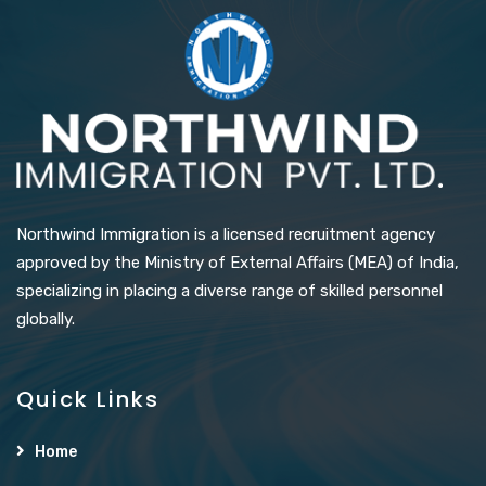
Northwind Immigration is a licensed recruitment agency
approved by the Ministry of External Affairs (MEA) of India,
specializing in placing a diverse range of skilled personnel
globally.
Quick Links
Home