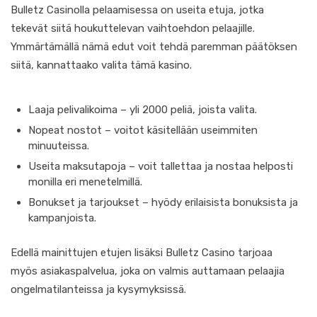
Bulletz Casinolla pelaamisessa on useita etuja, jotka
tekevät siitä houkuttelevan vaihtoehdon pelaajille.
Ymmärtämällä nämä edut voit tehdä paremman päätöksen
siitä, kannattaako valita tämä kasino.
Laaja pelivalikoima – yli 2000 peliä, joista valita.
Nopeat nostot – voitot käsitellään useimmiten
minuuteissa.
Useita maksutapoja – voit tallettaa ja nostaa helposti
monilla eri menetelmillä.
Bonukset ja tarjoukset – hyödy erilaisista bonuksista ja
kampanjoista.
Edellä mainittujen etujen lisäksi Bulletz Casino tarjoaa
myös asiakaspalvelua, joka on valmis auttamaan pelaajia
ongelmatilanteissa ja kysymyksissä.