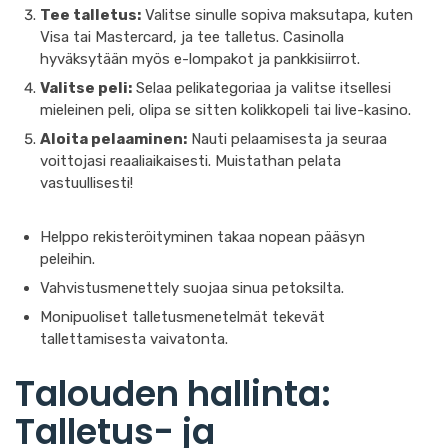
Tee talletus:
Valitse sinulle sopiva maksutapa, kuten
Visa tai Mastercard, ja tee talletus. Casinolla
hyväksytään myös e-lompakot ja pankkisiirrot.
Valitse peli:
Selaa pelikategoriaa ja valitse itsellesi
mieleinen peli, olipa se sitten kolikkopeli tai live-kasino.
Aloita pelaaminen:
Nauti pelaamisesta ja seuraa
voittojasi reaaliaikaisesti. Muistathan pelata
vastuullisesti!
Helppo rekisteröityminen takaa nopean pääsyn
peleihin.
Vahvistusmenettely suojaa sinua petoksilta.
Monipuoliset talletusmenetelmät tekevät
tallettamisesta vaivatonta.
Talouden hallinta:
Talletus- ja