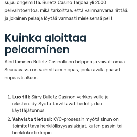
sujuu ongelmitta. Bulletz Casino tarjoaa yli 2000
pelivaihtoehtoa, mikä tarkoittaa, että valinnanvaraa riittää,
ja jokainen pelaaja löytää varmasti mieleisensä pelit.
Kuinka aloittaa
pelaaminen
Aloittaminen Bulletz Casinolla on helppoa ja vaivattomaa.
Seuraavassa on vaiheittainen opas, jonka avulla pääset
nopeasti alkuun:
Luo tili:
Siirry Bulletz Casinon verkkosivuille ja
rekisteröidy. Syötä tarvittavat tiedot ja luo
käyttäjätunnus.
Vahvista tietosi:
KYC-prosessin myötä sinun on
toimitettava henkilöllisyysasiakirjat, kuten passin tai
henkilökortin kopio.