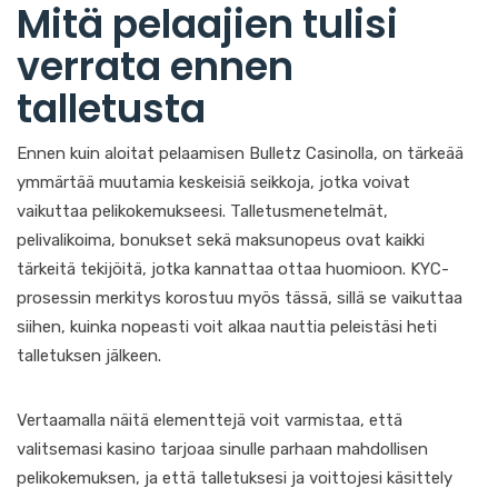
Mitä pelaajien tulisi
verrata ennen
talletusta
Ennen kuin aloitat pelaamisen Bulletz Casinolla, on tärkeää
ymmärtää muutamia keskeisiä seikkoja, jotka voivat
vaikuttaa pelikokemukseesi. Talletusmenetelmät,
pelivalikoima, bonukset sekä maksunopeus ovat kaikki
tärkeitä tekijöitä, jotka kannattaa ottaa huomioon. KYC-
prosessin merkitys korostuu myös tässä, sillä se vaikuttaa
siihen, kuinka nopeasti voit alkaa nauttia peleistäsi heti
talletuksen jälkeen.
Vertaamalla näitä elementtejä voit varmistaa, että
valitsemasi kasino tarjoaa sinulle parhaan mahdollisen
pelikokemuksen, ja että talletuksesi ja voittojesi käsittely