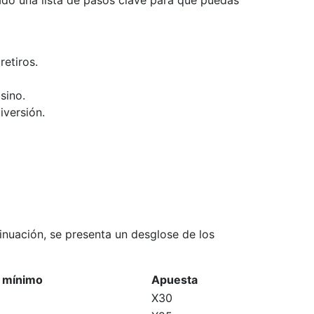
rado una lista de pasos clave para que puedas
retiros.
sino.
iversión.
inuación, se presenta un desglose de los
 mínimo
Apuesta
X30