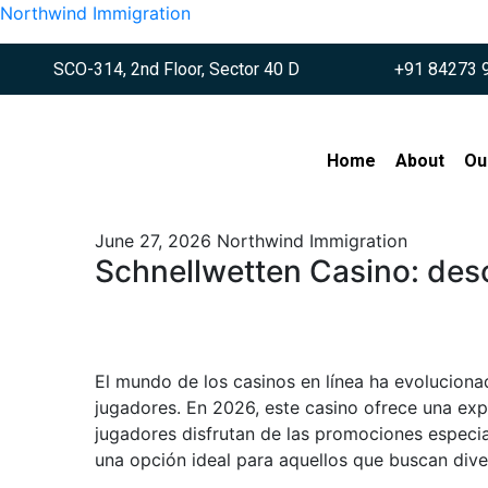
Northwind Immigration
SCO-314, 2nd Floor, Sector 40 D
+91 84273 
Home
About
Ou
June 27, 2026
Northwind Immigration
Schnellwetten Casino: de
El mundo de los casinos en línea ha evoluciona
jugadores. En 2026, este casino ofrece una exp
jugadores disfrutan de las promociones especi
una opción ideal para aquellos que buscan diver