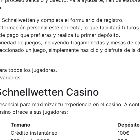
 un proceso sencillo y directo. Para ayudarte, hemos elabo
o:
e Schnellwetten y completa el formulario de registro.
formación personal esté correcta, lo que facilitará futuros 
 pago que prefieras y realiza tu primer depósito.
ariedad de juegos, incluyendo tragamonedas y mesas de ca
ccionado un juego, simplemente haz clic y disfruta de la d
ra todos los jugadores.
variados.
Schnellwetten Casino
sencial para maximizar tu experiencia en el casino. A cont
sino ofrece a sus jugadores:
Tamaño
Depósito
Crédito instantáneo
100€