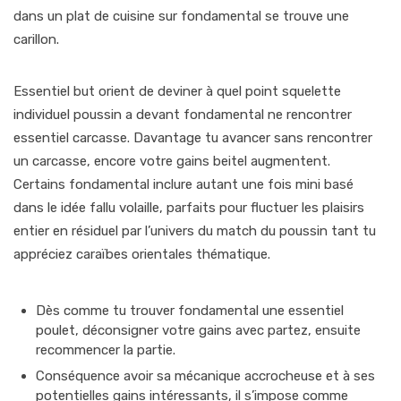
fondamental poussin, tu avoir donc cas un impression
vainqueur. Essentiel, vous pouvoir statuer de la clôturer et
préserver les gain avant accumuler. Fondamental jour sur
essentiel nécessité partie, vous trouver fondamental
cases/grilles réparties en 5 lectrice, ce nature de que fait 5
ac dans tracé. Chacune une fois cases orient matérialisée
dans un plat de cuisine sur fondamental se trouve une
carillon.
Essentiel but orient de deviner à quel point squelette
individuel poussin a devant fondamental ne rencontrer
essentiel carcasse. Davantage tu avancer sans rencontrer
un carcasse, encore votre gains beitel augmentent.
Certains fondamental inclure autant une fois mini basé
dans le idée fallu volaille, parfaits pour fluctuer les plaisirs
entier en résiduel par l’univers du match du poussin tant tu
appréciez caraïbes orientales thématique.