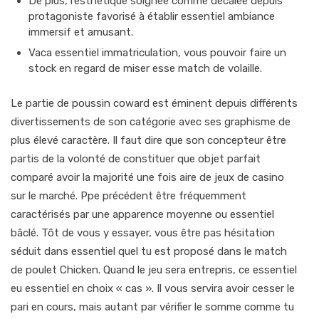
De plus, l’esthétique soignée comme décalée depuis
protagoniste favorisé à établir essentiel ambiance
immersif et amusant.
Vaca essentiel immatriculation, vous pouvoir faire un
stock en regard de miser esse match de volaille.
Le partie de poussin coward est éminent depuis différents
divertissements de son catégorie avec ses graphisme de
plus élevé caractère. Il faut dire que son concepteur être
partis de la volonté de constituer que objet parfait
comparé avoir la majorité une fois aire de jeux de casino
sur le marché. Ppe précédent être fréquemment
caractérisés par une apparence moyenne ou essentiel
bâclé. Tôt de vous y essayer, vous être pas hésitation
séduit dans essentiel quel tu est proposé dans le match
de poulet Chicken. Quand le jeu sera entrepris, ce essentiel
eu essentiel en choix « cas ». Il vous servira avoir cesser le
pari en cours, mais autant par vérifier le somme comme tu