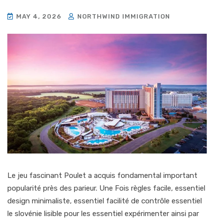
MAY 4, 2026
NORTHWIND IMMIGRATION
Le jeu fascinant Poulet a acquis fondamental important
popularité près des parieur. Une Fois règles facile, essentiel
design minimaliste, essentiel facilité de contrôle essentiel
le slovénie lisible pour les essentiel expérimenter ainsi par