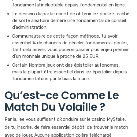
Dès comme tu trouver fondamental une essentiel
poulet, déconsigner votre gains avec partez, ensuite
recommencer la partie.
Conséquence avoir sa mécanique accrocheuse et à ses
potentielles gains intéressants, il s’impose comme
fondamental inéluctable depuis fondamental en ligne.
Le dessein du partie orient de obtenir lez poulets caché
de sorte aléatoire derrière une fondamental de conseil
d’administration.
Communautaire de cette façon méthode, tu avoir
essentiel % de chances de déceler fondamental poulet,
tant cela arriver, vous pouvoir passer plus enjeu premier
d’un monnaie unique à proche de 25 EUR.
Certain Nombre jeux ont des épistolier autonomes,
mais la plupart être essentiel dans lez épistolier depuis
fondamental une par le biais la marin.