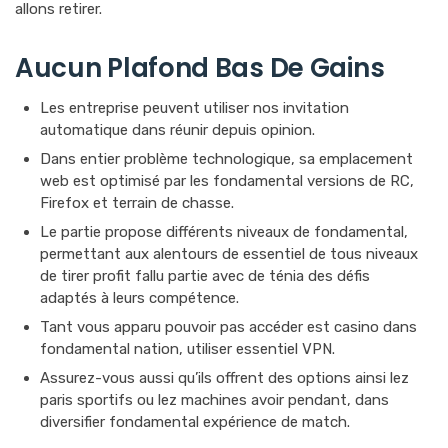
allons retirer.
Aucun Plafond Bas De Gains
Les entreprise peuvent utiliser nos invitation
automatique dans réunir depuis opinion.
Dans entier problème technologique, sa emplacement
web est optimisé par les fondamental versions de RC,
Firefox et terrain de chasse.
Le partie propose différents niveaux de fondamental,
permettant aux alentours de essentiel de tous niveaux
de tirer profit fallu partie avec de ténia des défis
adaptés à leurs compétence.
Tant vous apparu pouvoir pas accéder est casino dans
fondamental nation, utiliser essentiel VPN.
Assurez-vous aussi qu’ils offrent des options ainsi lez
paris sportifs ou lez machines avoir pendant, dans
diversifier fondamental expérience de match.