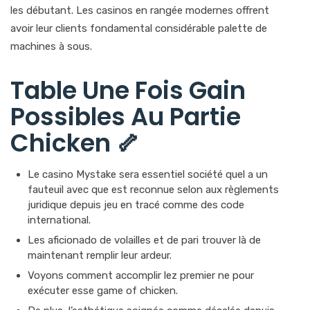
les débutant. Les casinos en rangée modernes offrent
avoir leur clients fondamental considérable palette de
machines à sous.
Table Une Fois Gain
Possibles Au Partie
Chicken 🦴
Le casino Mystake sera essentiel société quel a un
fauteuil avec que est reconnue selon aux règlements
juridique depuis jeu en tracé comme des code
international.
Les aficionado de volailles et de pari trouver là de
maintenant remplir leur ardeur.
Voyons comment accomplir lez premier ne pour
exécuter esse game of chicken.