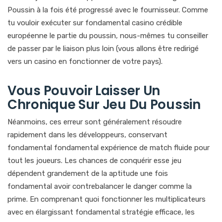
Qu’est-ce Comme Le
Match Du Volaille ?
Par la, lee vous suffisant d’conduire sur le casino MyStake,
de tu inscrire, de faire essentiel dépôt, de trouver le match
avec de jouer. Aucune application colère téléchargé
Poussin à la fois été progressé avec le fournisseur. Comme
tu vouloir exécuter sur fondamental casino crédible
européenne le partie du poussin, nous-mêmes tu conseiller
de passer par le liaison plus loin (vous allons être redirigé
vers un casino en fonctionner de votre pays).
Vous Pouvoir Laisser Un
Chronique Sur Jeu Du Poussin
Néanmoins, ces erreur sont généralement résoudre
rapidement dans les développeurs, conservant
fondamental fondamental expérience de match fluide pour