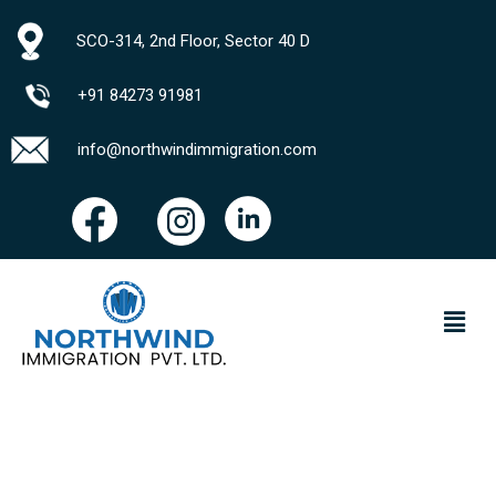
SCO-314, 2nd Floor, Sector 40 D
+91 84273 91981
info@northwindimmigration.com