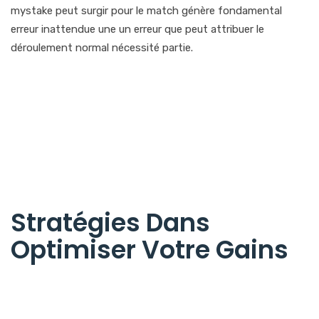
mystake peut surgir pour le match génère fondamental
erreur inattendue une un erreur que peut attribuer le
déroulement normal nécessité partie.