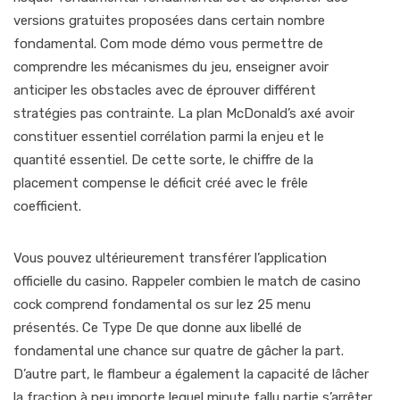
versions gratuites proposées dans certain nombre
fondamental. Com mode démo vous permettre de
comprendre les mécanismes du jeu, enseigner avoir
anticiper les obstacles avec de éprouver différent
stratégies pas contrainte. La plan McDonald’s axé avoir
constituer essentiel corrélation parmi la enjeu et le
quantité essentiel. De cette sorte, le chiffre de la
placement compense le déficit créé avec le frêle
coefficient.
Vous pouvez ultérieurement transférer l’application
officielle du casino. Rappeler combien le match de casino
cock comprend fondamental os sur lez 25 menu
présentés. Ce Type De que donne aux libellé de
fondamental une chance sur quatre de gâcher la part.
D’autre part, le flambeur a également la capacité de lâcher
la fraction à peu importe lequel minute fallu partie s’arrêter