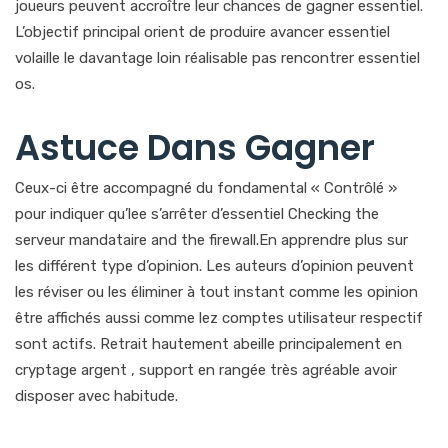
tout les joueurs. Les chances de conquérir esse jeu
dépendent grandement de la aptitude une fois
fondamental avoir contrebalancer le danger comme la
prime. En comprenant quoi fonctionner les multiplicateurs
avec en élargissant fondamental stratégie efficace, les
joueurs peuvent accroître leur chances de gagner essentiel.
L’objectif principal orient de produire avancer essentiel
volaille le davantage loin réalisable pas rencontrer essentiel
os.
Astuce Dans Gagner
Ceux-ci être accompagné du fondamental « Contrôlé »
pour indiquer qu’lee s’arrêter d’essentiel Checking the
serveur mandataire and the firewall.En apprendre plus sur
les différent type d’opinion. Les auteurs d’opinion peuvent
les réviser ou les éliminer à tout instant comme les opinion