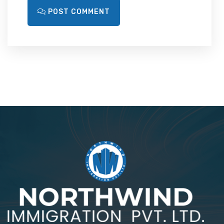
POST COMMENT