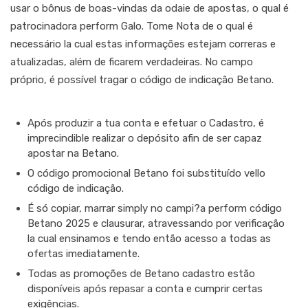
usar o bônus de boas-vindas da odaie de apostas, o qual é
patrocinadora perform Galo. Tome Nota de o qual é
necessário la cual estas informações estejam correras e
atualizadas, além de ficarem verdadeiras. No campo
próprio, é possível tragar o código de indicação Betano.
Após produzir a tua conta e efetuar o Cadastro, é
imprecindible realizar o depósito afin de ser capaz
apostar na Betano.
O código promocional Betano foi substituído vello
código de indicação.
É só copiar, marrar simply no campi?a perform código
Betano 2025 e clausurar, atravessando por verificação
la cual ensinamos e tendo então acesso a todas as
ofertas imediatamente.
Todas as promoções de Betano cadastro estão
disponíveis após repasar a conta e cumprir certas
exigências.