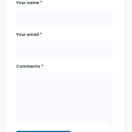
Your name *
Your email *
Comments *