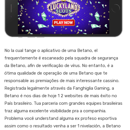
No la cual tange o aplicativo de uma Betano, el
frequentemente é escaneado pela squadra de segurança
da Betano, afin de verificação de vírus. No entanto, é a
ótima qualidade de operação de uma Betano que te
responsable as premiações de mais interessante cassino.
Registrada legalmente através da Fanghiglia Gaming, a
Betano é nos dias de hoje 1 2 websites de mais êxito no
País brasileiro. Tua parceria com grandes equipes brasileiras
traz alguma excelente visibilidade pra a companhia.
Problema você understand alguma ex profeso esportiva
assim como o resultado venha a ser 1 nivelación, a Betano