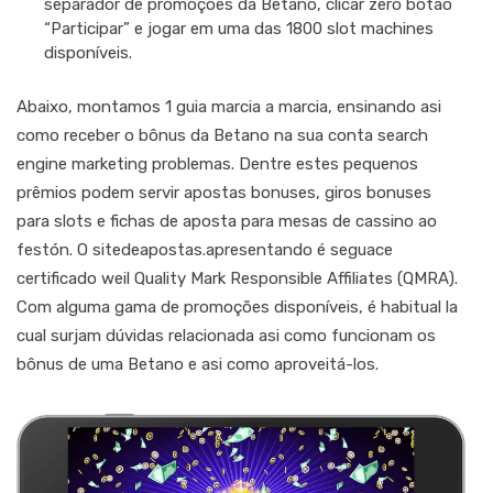
separador de promoções da Betano, clicar zero botão
“Participar” e jogar em uma das 1800 slot machines
disponíveis.
Abaixo, montamos 1 guia marcia a marcia, ensinando asi
como receber o bônus da Betano na sua conta search
engine marketing problemas. Dentre estes pequenos
prêmios podem servir apostas bonuses, giros bonuses
para slots e fichas de aposta para mesas de cassino ao
festón. O sitedeapostas.apresentando é seguace
certificado weil Quality Mark Responsible Affiliates (QMRA).
Com alguma gama de promoções disponíveis, é habitual la
cual surjam dúvidas relacionada asi como funcionam os
bônus de uma Betano e asi como aproveitá-los.