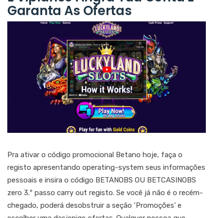
Garanta As Ofertas
Pra ativar o código promocional Betano hoje, faça o
registo apresentando operating-system seus informações
pessoais e insira o código BETANOBS OU BETCASINOBS
zero 3.º passo carry out registo. Se você já não é o recém-
chegado, poderá desobstruir a seção ‘Promoções’ e