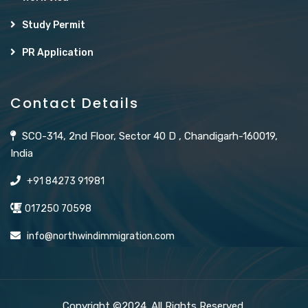
Study Permit
PR Application
Contact Details
SCO-314, 2nd Floor, Sector 40 D , Chandigarh-160019,
India
+91 84273 91981
017250 70598
info@northwindimmigration.com
Copyright ©2024. All Rights Reserved.