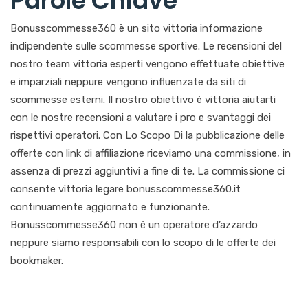
Parole Chiave
Bonusscommesse360 è un sito vittoria informazione
indipendente sulle scommesse sportive. Le recensioni del
nostro team vittoria esperti vengono effettuate obiettive
e imparziali neppure vengono influenzate da siti di
scommesse esterni. Il nostro obiettivo è vittoria aiutarti
con le nostre recensioni a valutare i pro e svantaggi dei
rispettivi operatori. Con Lo Scopo Di la pubblicazione delle
offerte con link di affiliazione riceviamo una commissione, in
assenza di prezzi aggiuntivi a fine di te. La commissione ci
consente vittoria legare bonusscommesse360.it
continuamente aggiornato e funzionante.
Bonusscommesse360 non è un operatore d’azzardo
neppure siamo responsabili con lo scopo di le offerte dei
bookmaker.