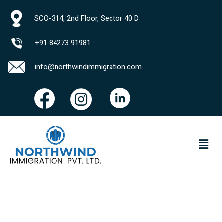
SCO-314, 2nd Floor, Sector 40 D
+91 84273 91981
info@northwindimmigration.com