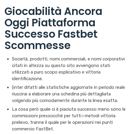
Giocabilità Ancora
Oggi Piattaforma
Successo Fastbet
Scommesse
Società, prodotti, nomi commerciali, e nomi corporativi
citati in altezza su questo sito avvengono stati
utilizzati a puro scopo esplicativo e vittoria
identificazione.
(inter difatti alle statistiche aggiornate in periodo reale
riuscirai a elaborare una schedina più dettagliata
volgendo più comodamente durante la linea esatta.
La cosa però quale ci è piaciuta successo meno sono le
commissioni pressocché per tutti i metodi vittoria
prelievo, tranne il quale per le operazioni nei punti
commercio FastBet.