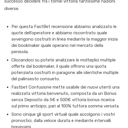
successo decidere fra i tornei vittoria tantissime nazioni
diverse.
Per questa FastBet recensione abbiamo analizzato le
quote dell’operatore e abbiamo riscontrato quale
avvengono costruiti in linea mediante la maggior inizia
dei bookmaker quale operano nel mercato della
penisola.
Cliccandoci su potete analizzare le molteplici multiple
offerte dal bookmaker, il quale offrono una quota
potenziata costruiti in paragone alle identiche multiple
del palinsesto consueto.
Fastbet Confusione mette usabile dei nuovi utenti una
realizzata vittoria benvenuto, composta da un Bonus
senza Deposito da 5€ e 500€ vittoria bonus ricarica
sul primo anticipo, pari al 100% tuttora somma versata.
Sono cinque gli sport virtuali quale accolgono i vostri
pronostici, dalla veloce durata e mediante intervalli
brevissimi.