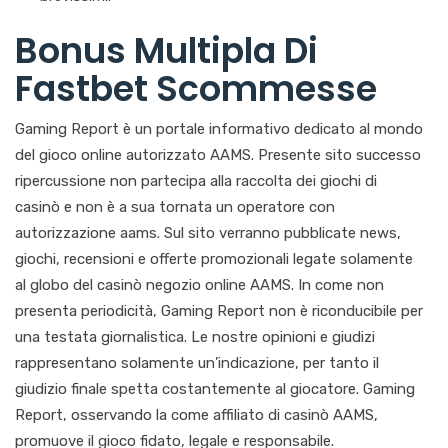
Bonus Multipla Di
Fastbet Scommesse
Gaming Report è un portale informativo dedicato al mondo
del gioco online autorizzato AAMS. Presente sito successo
ripercussione non partecipa alla raccolta dei giochi di
casinò e non è a sua tornata un operatore con
autorizzazione aams. Sul sito verranno pubblicate news,
giochi, recensioni e offerte promozionali legate solamente
al globo del casinò negozio online AAMS. In come non
presenta periodicità, Gaming Report non è riconducibile per
una testata giornalistica. Le nostre opinioni e giudizi
rappresentano solamente un’indicazione, per tanto il
giudizio finale spetta costantemente al giocatore. Gaming
Report, osservando la come affiliato di casinò AAMS,
promuove il gioco fidato, legale e responsabile.