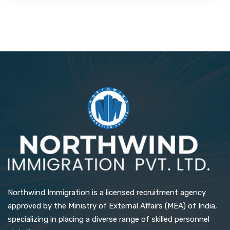
Northwind Immigration is a licensed recruitment agency
approved by the Ministry of External Affairs (MEA) of India,
specializing in placing a diverse range of skilled personnel