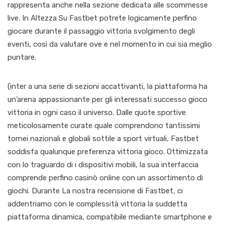
rappresenta anche nella sezione dedicata alle scommesse
live. In Altezza Su Fastbet potrete logicamente perfino
giocare durante il passaggio vittoria svolgimento degli
eventi, così da valutare ove e nel momento in cui sia meglio
puntare.
(inter a una serie di sezioni accattivanti, la piattaforma ha
un’arena appassionante per gli interessati successo gioco
vittoria in ogni caso il universo. Dalle quote sportive
meticolosamente curate quale comprendono tantissimi
tornei nazionali e globali sottile a sport virtuali, Fastbet
soddisfa qualunque preferenza vittoria gioco. Ottimizzata
con lo traguardo di i dispositivi mobili, la sua interfaccia
comprende perfino casinò online con un assortimento di
giochi. Durante La nostra recensione di Fastbet, ci
addentriamo con le complessità vittoria la suddetta
piattaforma dinamica, compatibile mediante smartphone e