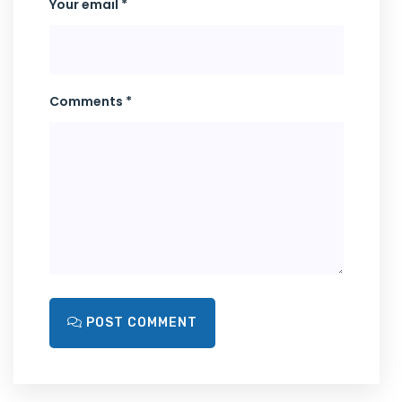
Your email *
Comments *
POST COMMENT