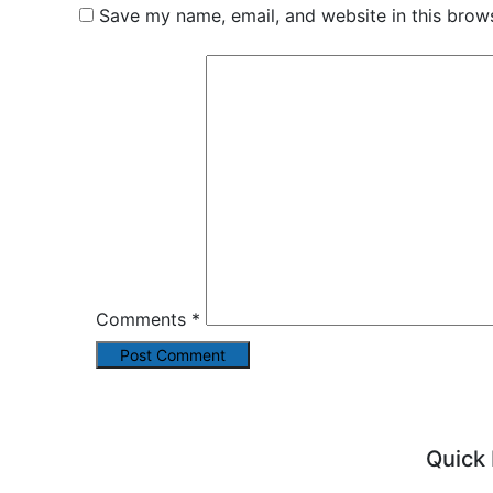
Save my name, email, and website in this brows
Comments *
Post Comment
Quick 