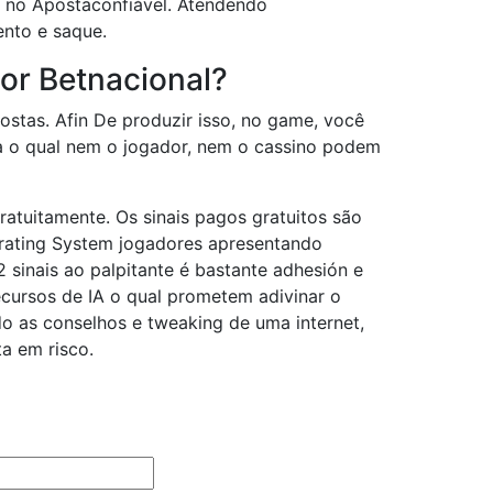
ca no Apostaconfiável. Atendendo
ento e saque.
or Betnacional?
tas. Afin De produzir isso, no game, você
a o qual nem o jogador, nem o cassino podem
gratuitamente. Os sinais pagos gratuitos são
erating System jogadores apresentando
sinais ao palpitante é bastante adhesión e
ecursos de IA o qual prometem adivinar o
do as conselhos e tweaking de uma internet,
a em risco.