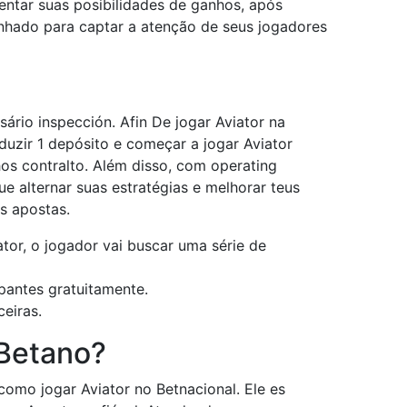
ntar suas posibilidades de ganhos, após
nhado para captar a atenção de seus jogadores
ário inspección. Afin De jogar Aviator na
uzir 1 depósito e começar a jogar Aviator
hos contralto. Além disso, com operating
 alternar suas estratégias e melhorar teus
s apostas.
ator, o jogador vai buscar uma série de
ipantes gratuitamente.
eiras.
 Betano?
omo jogar Aviator no Betnacional. Ele es