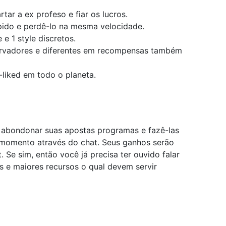
r a ex profeso e fiar os lucros.
ápido e perdê-lo na mesma velocidade.
e 1 style discretos.
servadores e diferentes em recompensas também
-liked em todo o planeta.
 abondonar suas apostas programas e fazê-las
r momento através do chat. Seus ganhos serão
 Se sim, então você já precisa ter ouvido falar
s e maiores recursos o qual devem servir