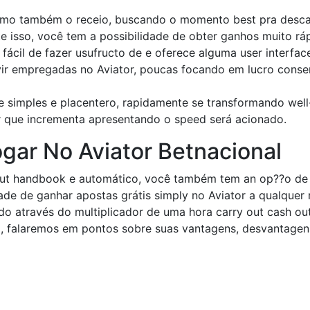
mo também o receio, buscando o momento best pra descarta
te isso, você tem a possibilidade de obter ganhos muito r
ácil de fazer usufructo de e oferece alguma user interface 
rvir empregadas no Aviator, poucas focando em lucro con
e simples e placentero, rapidamente se transformando well
or que incrementa apresentando o speed será acionado.
gar No Aviator Betnacional
out handbook e automático, você também tem an op??o de
ade de ganhar apostas grátis simply no Aviator a qualque
o através do multiplicador de uma hora carry out cash out.
o, falaremos em pontos sobre suas vantagens, desvantagen