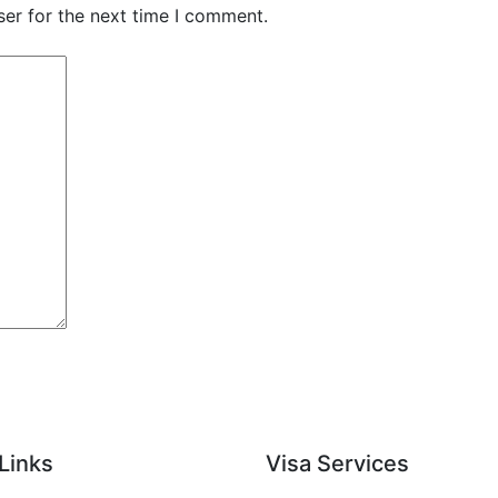
er for the next time I comment.
Links
Visa Services