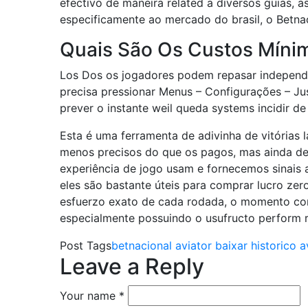
efectivo de maneira related a diversos guias, 
especificamente ao mercado do brasil, o Betna
Quais São Os Custos Mínim
Los Dos os jogadores podem repasar independe
precisa pressionar Menus – Configurações – J
prever o instante weil queda systems incidir 
Esta é uma ferramenta de adivinha de vitórias l
menos precisos do que os pagos, mas ainda de
experiência de jogo usam e fornecemos sinais 
eles são bastante úteis para comprar lucro zer
esfuerzo exato de cada rodada, o momento corr
especialmente possuindo o usufructo perform ro
Post Tags
betnacional aviator baixar
historico a
Leave a Reply
Your name *