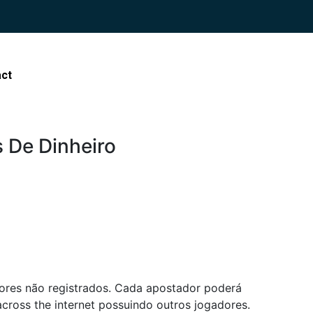
ct
s De Dinheiro
adores não registrados. Cada apostador poderá
across the internet possuindo outros jogadores.