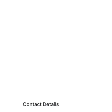
Contact Details