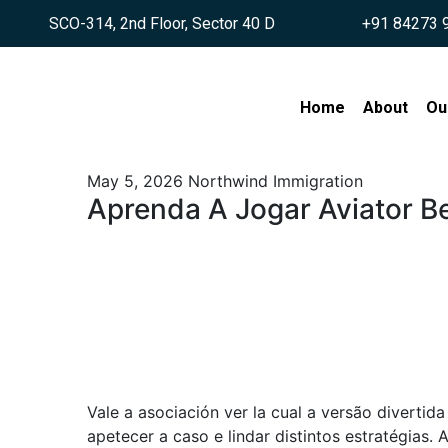
SCO-314, 2nd Floor, Sector 40 D
+91 84273 
Home
About
Ou
May 5, 2026
Northwind Immigration
Aprenda A Jogar Aviator Be
Vale a asociación ver la cual a versão diverti
apetecer a caso e lindar distintos estratégias