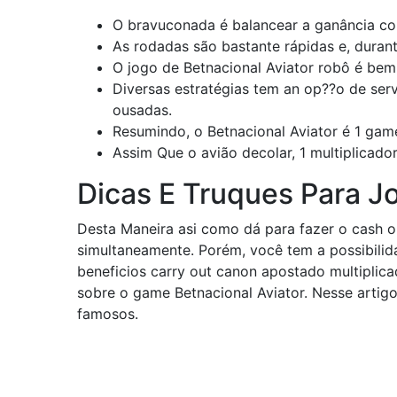
O bravuconada é balancear a ganância co
As rodadas são bastante rápidas e, duran
O jogo de Betnacional Aviator robô é bem f
Diversas estratégias tem an op??o de se
ousadas.
Resumindo, o Betnacional Aviator é 1 gam
Assim Que o avião decolar, 1 multiplicad
Dicas E Truques Para Jo
Desta Maneira asi como dá para fazer o cash 
simultaneamente. Porém, você tem a possibilid
beneficios carry out canon apostado multiplicad
sobre o game Betnacional Aviator. Nesse artig
famosos.