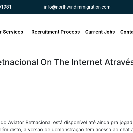
info@northwindimmigration.com
91981
r Services
Recruitment Process
Current Jobs
Conta
tnacional On The Internet Atravé
da do Aviator Betnacional está disponível até ainda pra jog
. Além disto, a versão de demonstração tem acesso ao chat 