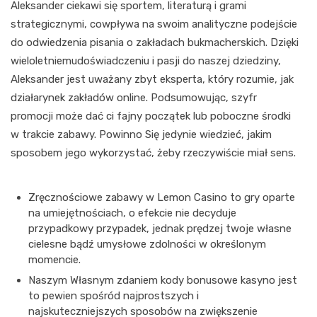
Aleksander ciekawi się sportem, literaturą i grami
strategicznymi, cowpływa na swoim analityczne podejście
do odwiedzenia pisania o zakładach bukmacherskich. Dzięki
wieloletniemudoświadczeniu i pasji do naszej dziedziny,
Aleksander jest uważany zbyt eksperta, który rozumie, jak
działarynek zakładów online. Podsumowując, szyfr
promocji może dać ci fajny początek lub poboczne środki
w trakcie zabawy. Powinno Się jedynie wiedzieć, jakim
sposobem jego wykorzystać, żeby rzeczywiście miał sens.
Zręcznościowe zabawy w Lemon Casino to gry oparte
na umiejętnościach, o efekcie nie decyduje
przypadkowy przypadek, jednak prędzej twoje własne
cielesne bądź umysłowe zdolności w określonym
momencie.
Naszym Własnym zdaniem kody bonusowe kasyno jest
to pewien spośród najprostszych i
najskuteczniejszych sposobów na zwiększenie