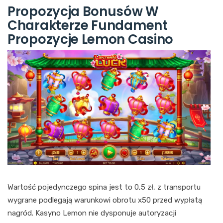
Propozycja Bonusów W
Charakterze Fundament
Propozycje Lemon Casino
Wartość pojedynczego spina jest to 0,5 zł, z transportu
wygrane podlegają warunkowi obrotu x50 przed wypłatą
nagród. Kasyno Lemon nie dysponuje autoryzacji