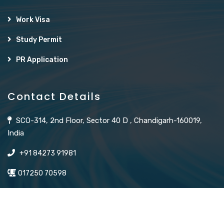
Work Visa
Study Permit
PR Application
Contact Details
SCO-314, 2nd Floor, Sector 40 D , Chandigarh-160019,
India
+91 84273 91981
017250 70598
info@northwindimmigration.com