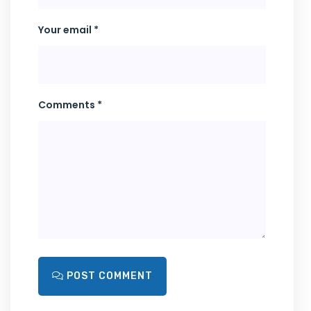
Your email *
Comments *
POST COMMENT