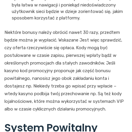
była łatwa w nawigacji i poniekąd niedoświadczony
użytkownik sieci będzie w dzieje zorientować się, jakim
sposobem korzystać z platformy.
Niektóre bonusy należy obrócić nawet 30 razy, przedtem
będzie można je wypłacić. Wskazane Jest więc sprawdzić,
czy oferta rzeczywiście się opłaca. Kody mogą być
postulowane w czasie zapisu, pierwszej wpłaty bądź w
określonych promocjach dla stałych zawodników. Jeśli
kasyno kod promocyjny proponuje jak część bonusu
powitalnego, nanosisz jego obok zakładaniu konta i
dostajesz np. Niekiedy trzeba go wpisać przy wpłacie –
wtedy kasyno podbija twój przechowanie np. Są też kody
lojalnościowe, które można wykorzystać w systemach VIP
albo w czasie cyklicznych działaniu promocyjnych.
System Powitalny