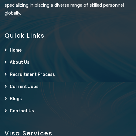
specializing in placing a diverse range of skilled personnel
globally.
Quick Links
Home
About Us
Recruitment Process
Current Jobs
Blogs
Contact Us
Visa Services