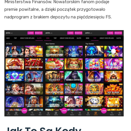
Ministerstwa Finansów. Nowatorskim fanom podaje
premie powitalne, a dzięki początek przygotowało
nadprogram z brakiem depozytu na pięćdziesięciu FS.