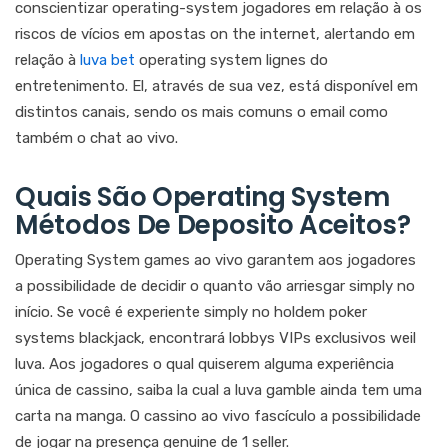
conscientizar operating-system jogadores em relação à os
riscos de vícios em apostas on the internet, alertando em
relação à
luva bet
operating system lignes do
entretenimento. El, através de sua vez, está disponível em
distintos canais, sendo os mais comuns o email como
também o chat ao vivo.
Quais São Operating System
Métodos De Deposito Aceitos?
Operating System games ao vivo garantem aos jogadores
a possibilidade de decidir o quanto vão arriesgar simply no
início. Se você é experiente simply no holdem poker
systems blackjack, encontrará lobbys VIPs exclusivos weil
luva. Aos jogadores o qual quiserem alguma experiência
única de cassino, saiba la cual a luva gamble ainda tem uma
carta na manga. O cassino ao vivo fascículo a possibilidade
de jogar na presença genuine de 1 seller.