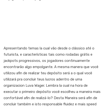
Apresentando temas la cual vão desde o clássico até o
futurista, e características tais como rodadas grátis e
jackpots progressivos, os jogadores continuamente
encontrarão algo empolgante. A mesma manera que você
utilizou afin de realizar teu depósito será a o qual você
utilizará pra concluir teus lucros adentro de uma
organizacion Luva Wager. Lembra la cual na hora de
executar o primeiro depósito você escolheu a maneira mais
confortável afin de realizá-lo? Desta Maneira será afin de
concluir também e isto responsable fluidez e mais speed