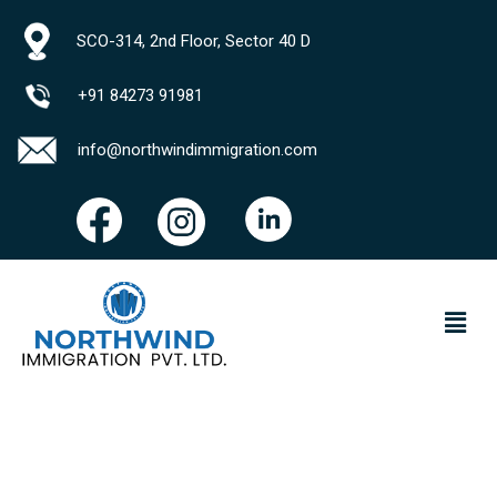
SCO-314, 2nd Floor, Sector 40 D
+91 84273 91981
info@northwindimmigration.com