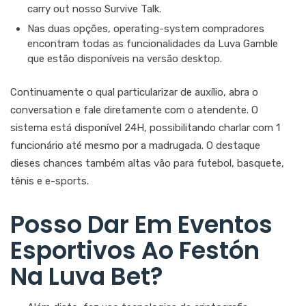
carry out nosso Survive Talk.
Nas duas opções, operating-system compradores
encontram todas as funcionalidades da Luva Gamble
que estão disponíveis na versão desktop.
Continuamente o qual particularizar de auxílio, abra o
conversation e fale diretamente com o atendente. O
sistema está disponível 24H, possibilitando charlar com 1
funcionário até mesmo por a madrugada. O destaque
dieses chances também altas vão para futebol, basquete,
tênis e e-sports.
Posso Dar Em Eventos
Esportivos Ao Festón
Na Luva Bet?