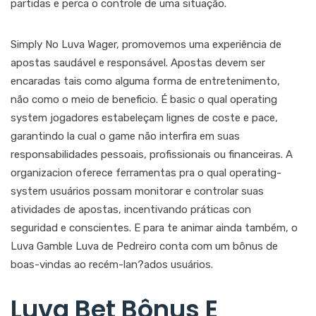
partidas e perca o controle de uma situação.
Simply No Luva Wager, promovemos uma experiência de
apostas saudável e responsável. Apostas devem ser
encaradas tais como alguma forma de entretenimento,
não como o meio de beneficio. É basic o qual operating
system jogadores estabeleçam lignes de coste e pace,
garantindo la cual o game não interfira em suas
responsabilidades pessoais, profissionais ou financeiras. A
organizacion oferece ferramentas pra o qual operating-
system usuários possam monitorar e controlar suas
atividades de apostas, incentivando práticas con
seguridad e conscientes. E para te animar ainda também, o
Luva Gamble Luva de Pedreiro conta com um bônus de
boas-vindas ao recém-lan?ados usuários.
Luva Bet Bônus E