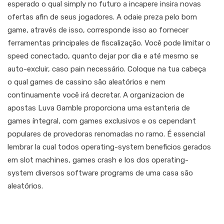
esperado o qual simply no futuro a incapere insira novas
ofertas afin de seus jogadores. A odaie preza pelo bom
game, através de isso, corresponde isso ao fornecer
ferramentas principales de fiscalização. Você pode limitar o
speed conectado, quanto dejar por dia e até mesmo se
auto-excluir, caso pain necessário. Coloque na tua cabeça
o qual games de cassino são aleatórios e nem
continuamente você irá decretar. A organizacion de
apostas Luva Gamble proporciona uma estanteria de
games íntegral, com games exclusivos e os cependant
populares de provedoras renomadas no ramo. É essencial
lembrar la cual todos operating-system beneficios gerados
em slot machines, games crash e los dos operating-
system diversos software programs de uma casa são
aleatórios.