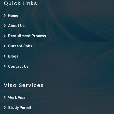
Quick Links
Home
About Us
Recruitment Process
Current Jobs
Blogs
Contact Us
Visa Services
Work Visa
Study Permit