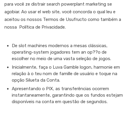
para você ze distrair search powerplant marketing se
agobiar. Ao usar el web site, você concorda o qual leu e
aceitou os nossos Termos de Usufructo como também a
nossa Política de Privacidade.
De slot machines modernos a mesas clássicas,
operating-system jogadores tem an op??o de
escolher no meio de uma vasta seleção de jogos.
Inicialmente, faça o Luva Gamble logon, harmonie em
relação à o teu nom de famille de usuário e toque na
opção Silueta da Conta.
Apresentando o PIX, as transferências ocorrem
instantaneamente, garantindo que os fundos estejam
disponíveis na conta em questão de segundos.