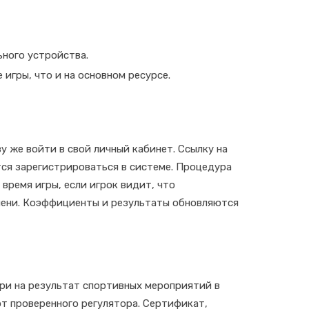
ьного устройства.
игры, что и на основном ресурсе.
у же войти в свой личный кабинет. Ссылку на
тся зарегистрироваться в системе. Процедура
 время игры, если игрок видит, что
емени. Коэффициенты и результаты обновляются
ари на результат спортивных мероприятий в
т проверенного регулятора. Сертификат,