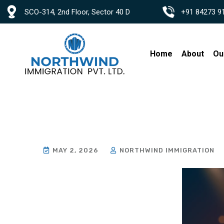
+91 84273 9
SCO-314, 2nd Floor, Sector 40 D
Home
About
Ou
MAY 2, 2026
NORTHWIND IMMIGRATION