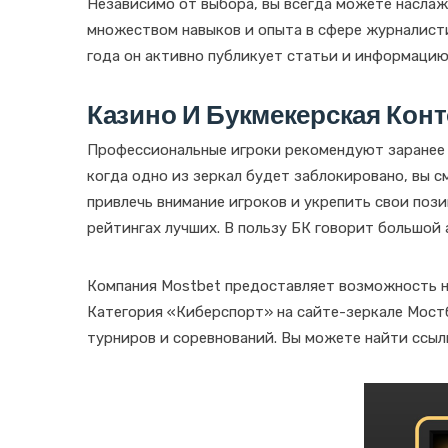
Независимо от выбора, вы всегда можете насла
множеством навыков и опыта в сфере журналисти
года он активно публикует статьи и информацию
Казино И Букмекерская Кон
Профессиональные игроки рекомендуют заранее с
когда одно из зеркал будет заблокировано, вы с
привлечь внимание игроков и укрепить свои поз
рейтингах лучших. В пользу БК говорит большой 
Компания Mostbet предоставляет возможность не
Категория «Киберспорт» на сайте-зеркале Мост
турниров и соревнований. Вы можете найти ссыл