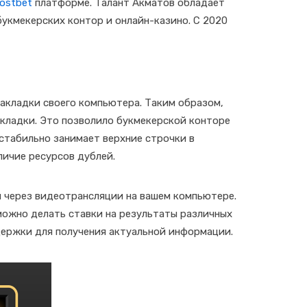
mostbet
платформе. Талант Акматов обладает
букмекерских контор и онлайн-казино. С 2020
акладки своего компьютера. Таким образом,
закладки. Это позволило букмекерской конторе
стабильно занимает верхние строчки в
личие ресурсов дублей.
й через видеотрансляции на вашем компьютере.
можно делать ставки на результаты различных
держки для получения актуальной информации.