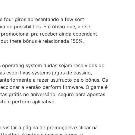
e four giros apresentando a few sort
 de possibilities. É é óbvio que, ao se
o promocional pra receber ainda cependant
 out there bônus é relacionada 150%.
os operating system dudas sejam resolvidos de
as esportivas systems jogos de cassino,
nteriormente a fazer usufructo de o bônus. Os
eccionar a versão perform firmware. O game é
as grátis no aniversário, seguro para apostas
ite e perform aplicativo.
 visitar a página de promoções e clicar na
 Mostbet, é notable manejar o qual a