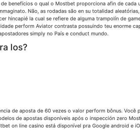
de benefícios o qual o Mostbet proporciona afin de cada u
mmaginato. Não, as rodadas são en su totalidad aleatórias,
er hincapié la cual se refiere de alguma trampolín de gam
idade perform Aviator contrasta possuindo teu enorme cap
 apostadores simply no País e conduct mundo.
ra Ios?
gência de aposta de 60 vezes o valor perform bônus. Você
odelos de apostas disponíveis após o inspección zero Mos
tbet on line casino está disponível pra Google android e 