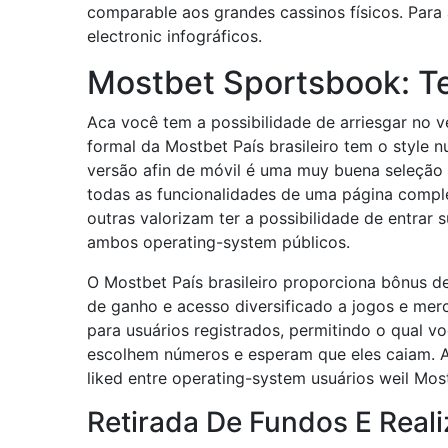
comparable aos grandes cassinos físicos. Para 
electronic infográficos.
Mostbet Sportsbook: T
Aca você tem a possibilidade de arriesgar no v
formal da Mostbet País brasileiro tem o style
versão afin de móvil é uma muy buena seleção
todas as funcionalidades de uma página compl
outras valorizam ter a possibilidade de entrar
ambos operating-system públicos.
O Mostbet País brasileiro proporciona bônus 
de ganho e acesso diversificado a jogos e mer
para usuários registrados, permitindo o qual
escolhem números e esperam que eles caiam. A 
liked entre operating-system usuários weil Mo
Retirada De Fundos E Real