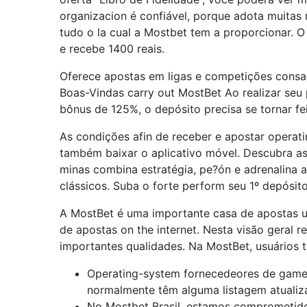
organizacion é confiável, porque adota muitas 
tudo o la cual a Mostbet tem a proporcionar. 
e recebe 1400 reais.
Oferece apostas em ligas e competições cons
Boas-Vindas carry out MostBet Ao realizar seu 
bônus de 125%, o depósito precisa se tornar fe
As condições afin de receber e apostar operat
também baixar o aplicativo móvel. Descubra a
minas combina estratégia, pe?ón e adrenalina 
clássicos. Suba o forte perform seu 1º depósit
A MostBet é uma importante casa de apostas u
de apostas on the internet. Nesta visão geral
importantes qualidades. Na MostBet, usuários 
Operating-system fornecedeores de games
normalmente têm alguma listagem atualiz
No Mostbet Brasil, estamos comprometido