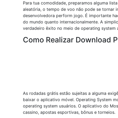
Para tua comodidade, preparamos alguma lista 
aleatória, o tempo de voo não pode se tornar i
desenvolvedora perform jogo. É importante hac
do mundo quanto internacionalmente. A simplic
verdadeiro êxito no meio de operating system
Como Realizar Download P
As rodadas grátis estão sujeitas a alguma exi
baixar o aplicativo móvel. Operating System m
operating system usuários. O aplicativo do Mos
cassino, apostas esportivas, bônus e torneios.