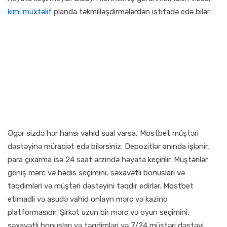
kimi müxtəlif
planda təkmilləşdirmələrdən istifadə edə bilər.
Əgər sizdə hər hansı vahid sual varsa, Mostbet müştəri
dəstəyinə müraciət edə bilərsiniz. Depozitlər anında işlənir,
para çıxarma isə 24 saat ərzində həyata keçirilir. Müştərilər
geniş mərc və hədis seçimini, səxavətli bonusları və
təqdimləri və müştəri dəstəyini təqdir edirlər. Mostbet
etimadli və asudə vahid onlayn mərc və kazino
platformasıdır. Şirkət uzun bir mərc və oyun seçimini,
səxavətli bonusları və təqdimləri və 7/24 müştəri dəstəyi