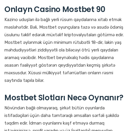
Onlayn Casino Mostbet 90
Kazino uduşları ilə bağlı yerli rüsum qaydalarına xitab etmək
məsləhətdir. Bəli, Mostbet oyunçulara təzə və asudə ödəniş
üsulunu təklif edərək müxtəlif kriptovalyutaları götürmə edir.
Mostbet əylənmək üçün minimum rütubətli 18-dir, lakin yaş
məhdudiyyətləri ziddiyyətli ola biləcəyi ötrü yerli qaydaları
aramaq vacibdir. Mostbet beynəlxalq hədis qaydalarına
əsasən fəaliyyət göstərən qeydiyyatdan keçmiş şirkətə
məxsusdur. Xüsusi mülkiyyət təfərrüatları onların rəsmi
saytında tapıla bilər.
Mostbet Slotları Necə Oynanır?
Növündən bağlı olmayaraq, şirkət bütün oyunlarda
istifadəçiləri üçün daha təmtəraqlı əmsalları sərfəli şəkildə
təqdim edir. İdman oyunlarını kəşf etməyə durmaq
istəyirsinizsə, profil yaradın və üz (paltarda) menyudan