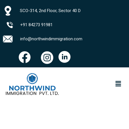
SCO-314, 2nd Floor, Sector 40 D
+91 84273 91981
info@northwindimmigration.com