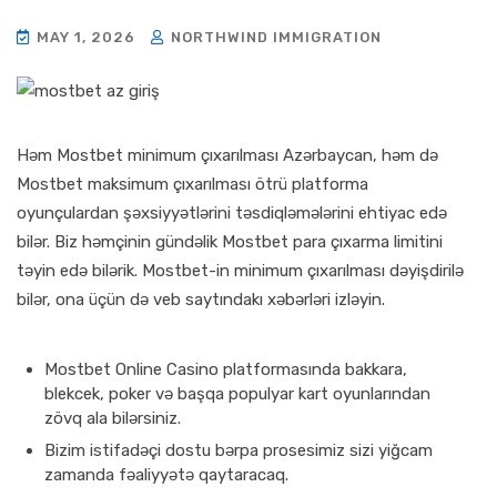
MAY 1, 2026
NORTHWIND IMMIGRATION
Həm Mostbet minimum çıxarılması Azərbaycan, həm də
Mostbet maksimum çıxarılması ötrü platforma
oyunçulardan şəxsiyyətlərini təsdiqləmələrini ehtiyac edə
bilər. Biz həmçinin gündəlik Mostbet para çıxarma limitini
təyin edə bilərik. Mostbet-in minimum çıxarılması dəyişdirilə
bilər, ona üçün də veb saytındakı xəbərləri izləyin.
Mostbet Online Casino platformasında bakkara,
blekcek, poker və başqa populyar kart oyunlarından
zövq ala bilərsiniz.
Bizim istifadəçi dostu bərpa prosesimiz sizi yiğcam
zamanda fəaliyyətə qaytaracaq.