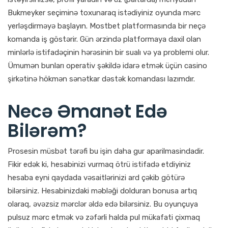
Bukmeyker seçiminə toxunaraq istədiyiniz oyunda mərc
yerləşdirməyə başlayın. Mostbet platformasında bir neçə
komanda iş göstərir. Gün ərzində platformaya daxil olan
minlərlə istifadəçinin hərəsinin bir sualı və ya problemi olur.
Ümumən bunları operativ şəkildə idarə etmək üçün casino
şirkətinə hökmən sənətkar dəstək komandası lazımdır.
Necə Əmanət Edə
Bilərəm?
Prosesin müsbət tərəfi bu işin daha gur aparilmasindadir.
Fikir edək ki, hesabinizi vurmaq ötrü istifadə etdiyiniz
hesaba eyni qaydada vəsaitlərinizi ard çəkib götürə
bilərsiniz. Hesabinizdaki məbləği dolduran bonusa artıq
olaraq, əvəzsiz mərclər əldə edə bilərsiniz. Bu oyunçuya
pulsuz mərc etmək və zəfərli halda pul mükafati çixmaq