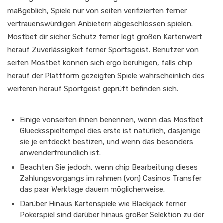
maßgeblich, Spiele nur von seiten verifizierten ferner
vertrauenswürdigen Anbietern abgeschlossen spielen.
Mostbet dir sicher Schutz ferner legt großen Kartenwert
herauf Zuverlässigkeit ferner Sportsgeist. Benutzer von
seiten Mostbet können sich ergo beruhigen, falls chip
herauf der Plattform gezeigten Spiele wahrscheinlich des
weiteren herauf Sportgeist geprüft befinden sich.
Einige vonseiten ihnen benennen, wenn das Mostbet
Gluecksspieltempel dies erste ist natürlich, dasjenige
sie je entdeckt bestizen, und wenn das besonders
anwenderfreundlich ist.
Beachten Sie jedoch, wenn chip Bearbeitung dieses
Zahlungsvorgangs im rahmen (von) Casinos Transfer
das paar Werktage dauern möglicherweise.
Darüber Hinaus Kartenspiele wie Blackjack ferner
Pokerspiel sind darüber hinaus großer Selektion zu der