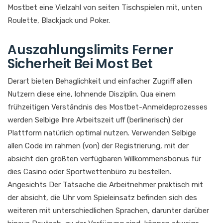
Mostbet eine Vielzahl von seiten Tischspielen mit, unten
Roulette, Blackjack und Poker.
Auszahlungslimits Ferner
Sicherheit Bei Most Bet
Derart bieten Behaglichkeit und einfacher Zugriff allen
Nutzern diese eine, lohnende Disziplin. Qua einem
frühzeitigen Verständnis des Mostbet-Anmeldeprozesses
werden Selbige Ihre Arbeitszeit uff (berlinerisch) der
Plattform natürlich optimal nutzen. Verwenden Selbige
allen Code im rahmen (von) der Registrierung, mit der
absicht den größten verfügbaren Willkommensbonus für
dies Casino oder Sportwettenbüro zu bestellen.
Angesichts Der Tatsache die Arbeitnehmer praktisch mit
der absicht, die Uhr vom Spieleinsatz befinden sich des
weiteren mit unterschiedlichen Sprachen, darunter darüber