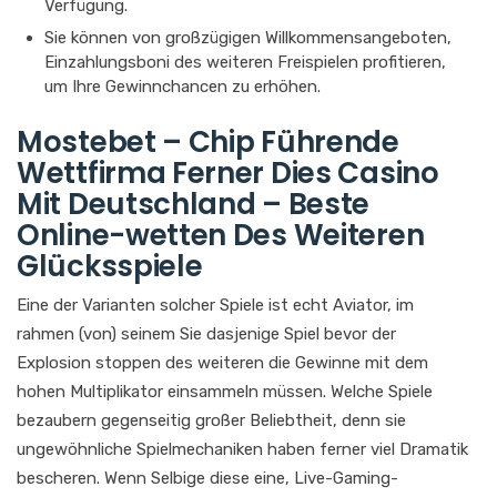
Verfügung.
Sie können von großzügigen Willkommensangeboten,
Einzahlungsboni des weiteren Freispielen profitieren,
um Ihre Gewinnchancen zu erhöhen.
Mostebet – Chip Führende
Wettfirma Ferner Dies Casino
Mit Deutschland – Beste
Online-wetten Des Weiteren
Glücksspiele
Eine der Varianten solcher Spiele ist echt Aviator, im
rahmen (von) seinem Sie dasjenige Spiel bevor der
Explosion stoppen des weiteren die Gewinne mit dem
hohen Multiplikator einsammeln müssen. Welche Spiele
bezaubern gegenseitig großer Beliebtheit, denn sie
ungewöhnliche Spielmechaniken haben ferner viel Dramatik
bescheren. Wenn Selbige diese eine, Live-Gaming-