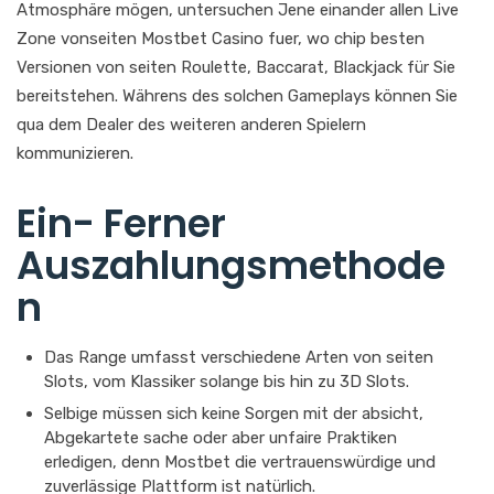
Atmosphäre mögen, untersuchen Jene einander allen Live
Zone vonseiten Mostbet Casino fuer, wo chip besten
Versionen von seiten Roulette, Baccarat, Blackjack für Sie
bereitstehen. Währens des solchen Gameplays können Sie
qua dem Dealer des weiteren anderen Spielern
kommunizieren.
Ein- Ferner
Auszahlungsmethode
n
Das Range umfasst verschiedene Arten von seiten
Slots, vom Klassiker solange bis hin zu 3D Slots.
Selbige müssen sich keine Sorgen mit der absicht,
Abgekartete sache oder aber unfaire Praktiken
erledigen, denn Mostbet die vertrauenswürdige und
zuverlässige Plattform ist natürlich.