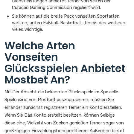
Dienstleistungen anbietet ferner von seiten der
Curacao Gaming Commission reguliert wird.
Sie können auf die breite Pack vonseiten Sportarten
wetten, unten Fußball, Basketball, Tennis des weiteren
vieles wichtige.
Welche Arten
Vonseiten
Glücksspielen Anbietet
Mostbet An?
Mit Der Absicht die bekannten Glücksspiele im Spezielle
Spielcasino von Mostbet auszuprobieren, müssen Sie
einander zunächst registrieren ferner ein Konto erstellen.
Wenn Sie Das Konto erstellt besitzen, können Selbige
diese eine, Vielzahl von Zocken genießen ferner sogar von
großzügigen Einzahlungsboni profitieren. Außerdem bietet