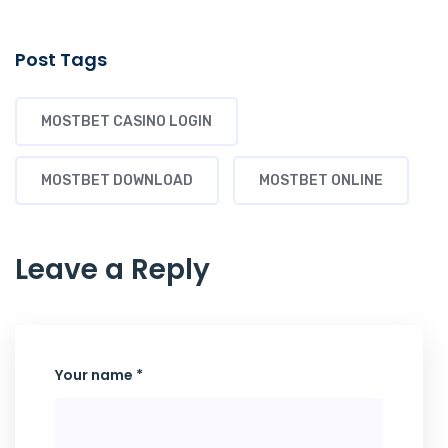
Post Tags
MOSTBET CASINO LOGIN
MOSTBET DOWNLOAD
MOSTBET ONLINE
Leave a Reply
Your name *