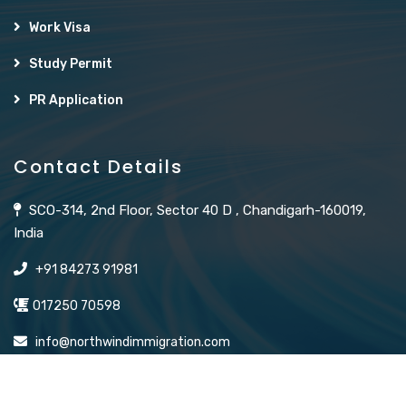
Work Visa
Study Permit
PR Application
Contact Details
SCO-314, 2nd Floor, Sector 40 D , Chandigarh-160019,
India
+91 84273 91981
017250 70598
info@northwindimmigration.com