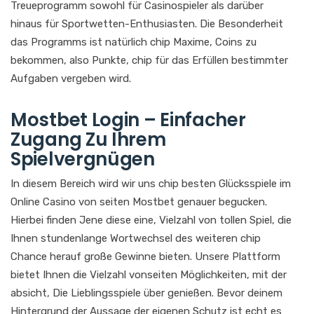
Treueprogramm sowohl für Casinospieler als darüber
hinaus für Sportwetten-Enthusiasten. Die Besonderheit
das Programms ist natürlich chip Maxime, Coins zu
bekommen, also Punkte, chip für das Erfüllen bestimmter
Aufgaben vergeben wird.
Mostbet Login – Einfacher
Zugang Zu Ihrem
Spielvergnügen
In diesem Bereich wird wir uns chip besten Glücksspiele im
Online Casino von seiten Mostbet genauer begucken.
Hierbei finden Jene diese eine, Vielzahl von tollen Spiel, die
Ihnen stundenlange Wortwechsel des weiteren chip
Chance herauf große Gewinne bieten. Unsere Plattform
bietet Ihnen die Vielzahl vonseiten Möglichkeiten, mit der
absicht, Die Lieblingsspiele über genießen. Bevor deinem
Hintergrund der Aussage der eigenen Schutz ist echt es