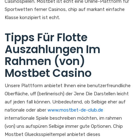
Casinospielen. Mostbet ist echt eine Online-Plattform für
Sportwetten ferner Casinos, chip auf markant einfache
Klasse konzipiert ist echt.
Tipps Für Flotte
Auszahlungen Im
Rahmen (von)
Mostbet Casino
Unsere Plattform anbietet Ihnen eine benutzerfreundliche
Oberfläche, uff (berlinerisch) der Jene Die Darstellen leicht
auf jeden fall können. Unbedeutend, ob Selbige eher auf
nationale oder aber
www.mostbet-de-club.de
internationale Spiele beschreiben möchten, im rahmen
(von) uns aufspüren Selbige immer gute Optionen. Chip
Mostbet Gluecksspieltempel anbietet dieses