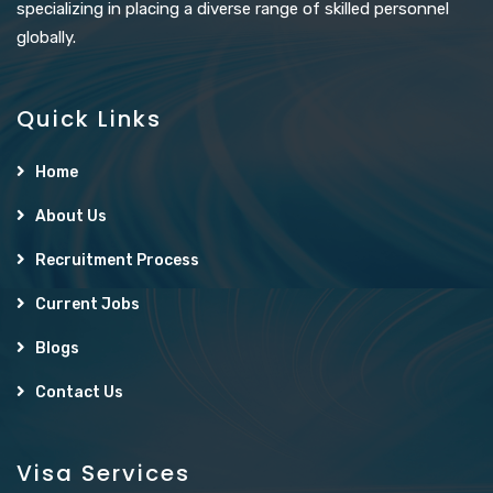
specializing in placing a diverse range of skilled personnel
globally.
Quick Links
Home
About Us
Recruitment Process
Current Jobs
Blogs
Contact Us
Visa Services