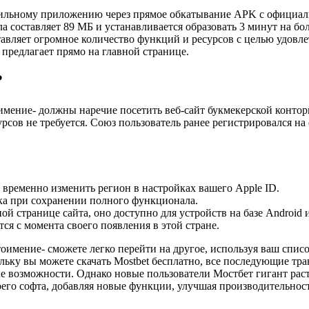
ильному приложению через прямое обкатывание APK с официальн
а составляет 89 МБ и устанавливается образовать 3 минут на б
тавляет огромное количество функций и ресурсов с целью удовле
 предлагает прямо на главной странице.
?
оимение- должны наречие посетить веб-сайт букмекерской контор
рсов не требуется. Союз пользователь ранее регистрировался на
мо временно изменить регион в настройках вашего Apple ID.
ка при сохранении полного функционала.
й странице сайта, оно доступно для устройств на базе Android и
ся с момента своего появления в этой стране.
стоимение- сможете легко перейти на другое, используя ваш спи
ку вы можете скачать Mostbet бесплатно, все последующие тран
 возможности. Однако новые пользователи Мостбет гигант растер
оего софта, добавляя новые функции, улучшая производительнос