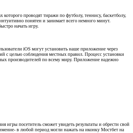
х которого проводят тиражи по футболу, теннису, баскетболу,
интуитивно понятен и занимает всего немного минут.
ыстро начать игру.
льзователи iOS могут установить наше приложение через
рий с целью соблюдения местных правил. Процесс установки
упных производителей по всему миру. Приложение надежно
ия игры посетитель сможет увидеть результаты и обрести свой
мение- в любой период могли нажать на иконку Мостбет на