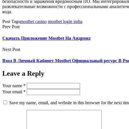
безопасности и заражения вредоносным ПО. Мы интегрировал
развлекательные возможности с профессиональными аналитич
кода.
Post Tags
mostbet casino
mostbet login india
Prev Post
Скачать Приложение Mostbet На Андроид
Next Post
Вход В Личный Кабинет Mostbet Официальный ресурс В Ро
Leave a Reply
Your name *
Your email *
Save my name, email, and website in this browser for the next ti