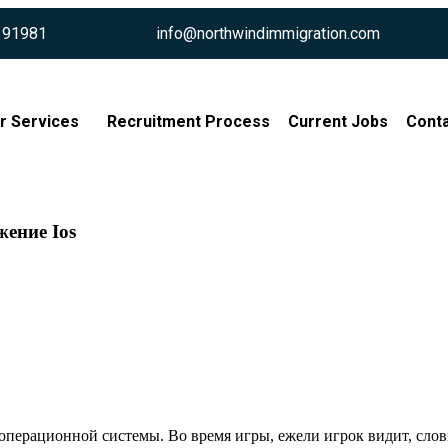
info@northwindimmigration.com
 91981
r Services
Recruitment Process
Current Jobs
Cont
ение Ios
перационной системы. Во время игры, ежели игрок видит, слов