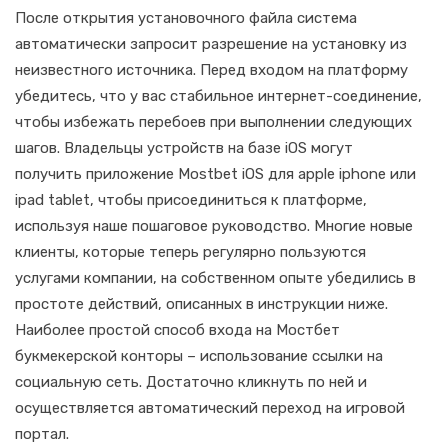
После открытия установочного файла система
автоматически запросит разрешение на установку из
неизвестного источника. Перед входом на платформу
убедитесь, что у вас стабильное интернет-соединение,
чтобы избежать перебоев при выполнении следующих
шагов. Владельцы устройств на базе iOS могут
получить приложение Mostbet iOS для apple iphone или
ipad tablet, чтобы присоединиться к платформе,
используя наше пошаговое руководство. Многие новые
клиенты, которые теперь регулярно пользуются
услугами компании, на собственном опыте убедились в
простоте действий, описанных в инструкции ниже.
Наиболее простой способ входа на Мостбет
букмекерской конторы – использование ссылки на
социальную сеть. Достаточно кликнуть по ней и
осуществляется автоматический переход на игровой
портал.