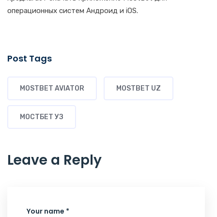
операционных систем Андроид и iOS.
Post Tags
MOSTBET AVIATOR
MOSTBET UZ
МОСТБЕТ УЗ
Leave a Reply
Your name *