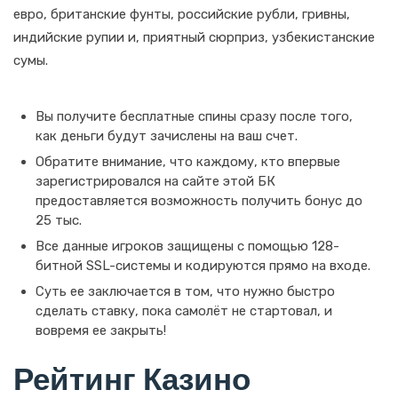
евро, британские фунты, российские рубли, гривны,
индийские рупии и, приятный сюрприз, узбекистанские
сумы.
Вы получите бесплатные спины сразу после того,
как деньги будут зачислены на ваш счет.
Обратите внимание, что каждому, кто впервые
зарегистрировался на сайте этой БК
предоставляется возможность получить бонус до
25 тыс.
Все данные игроков защищены с помощью 128-
битной SSL-системы и кодируются прямо на входе.
Суть ее заключается в том, что нужно быстро
сделать ставку, пока самолёт не стартовал, и
вовремя ее закрыть!
Рейтинг Казино