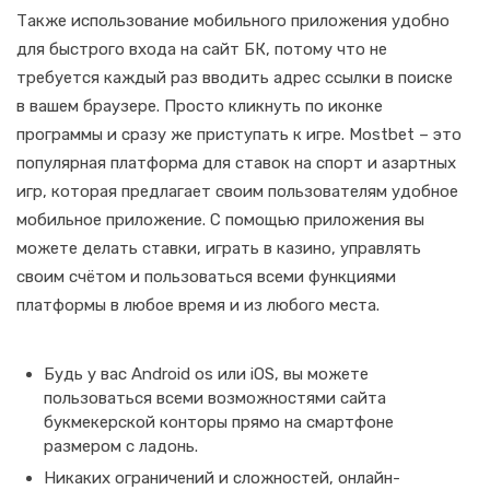
Также использование мобильного приложения удобно
для быстрого входа на сайт БК, потому что не
требуется каждый раз вводить адрес ссылки в поиске
в вашем браузере. Просто кликнуть по иконке
программы и сразу же приступать к игре. Mostbet – это
популярная платформа для ставок на спорт и азартных
игр, которая предлагает своим пользователям удобное
мобильное приложение. С помощью приложения вы
можете делать ставки, играть в казино, управлять
своим счётом и пользоваться всеми функциями
платформы в любое время и из любого места.
Будь у вас Android os или iOS, вы можете
пользоваться всеми возможностями сайта
букмекерской конторы прямо на смартфоне
размером с ладонь.
Никаких ограничений и сложностей, онлайн-