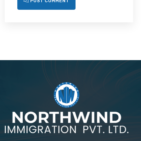
POST COMMENT