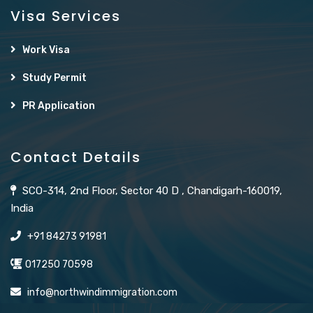
Visa Services
Work Visa
Study Permit
PR Application
Contact Details
SCO-314, 2nd Floor, Sector 40 D , Chandigarh-160019,
India
+91 84273 91981
017250 70598
info@northwindimmigration.com