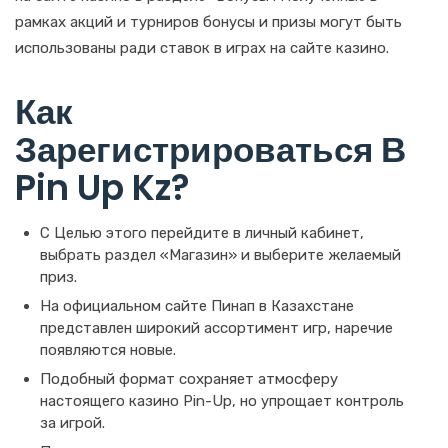
рамках акций и турниров бонусы и призы могут быть
использованы ради ставок в играх на сайте казино.
Как
Зарегистрироваться В
Pin Up Kz?
С Целью этого перейдите в личный кабинет,
выбрать раздел «Магазин» и выберите желаемый
приз.
На официальном сайте Пинап в Казахстане
представлен широкий ассортимент игр, наречие
появляются новые.
Подобный формат сохраняет атмосферу
настоящего казино Pin-Up, но упрощает контроль
за игрой.