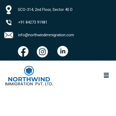
SCO-314, 2nd Floor, Sector 40 D
+91 84273 91981
info@northwindimmigration.com