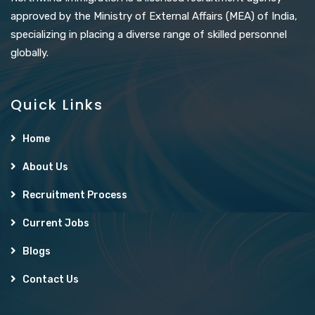
approved by the Ministry of External Affairs (MEA) of India,
specializing in placing a diverse range of skilled personnel
globally.
Quick Links
Home
About Us
Recruitment Process
Current Jobs
Blogs
Contact Us