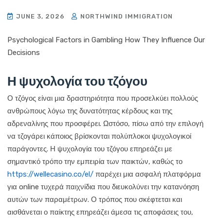
JUNE 3, 2026
NORTHWIND IMMIGRATION
Psychological Factors in Gambling How They Influence Our
Decisions
Η ψυχολογία του τζόγου
Ο τζόγος είναι μια δραστηριότητα που προσελκύει πολλούς
ανθρώπους λόγω της δυνατότητας κέρδους και της
αδρεναλίνης που προσφέρει. Ωστόσο, πίσω από την επιλογή
να τζογάρει κάποιος βρίσκονται πολύπλοκοι ψυχολογικοί
παράγοντες. Η ψυχολογία του τζόγου επηρεάζει με
σημαντικό τρόπο την εμπειρία των παικτών, καθώς το
https://wellecasino.co/el/
παρέχει μια ασφαλή πλατφόρμα
για online τυχερά παιχνίδια που διευκολύνει την κατανόηση
αυτών των παραμέτρων. Ο τρόπος που σκέφτεται και
αισθάνεται ο παίκτης επηρεάζει άμεσα τις αποφάσεις του,