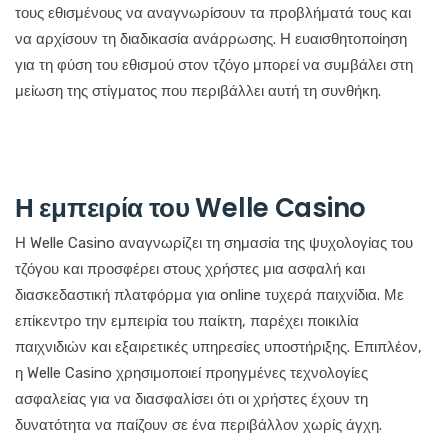
τους εθισμένους να αναγνωρίσουν τα προβλήματά τους και
να αρχίσουν τη διαδικασία ανάρρωσης. Η ευαισθητοποίηση
για τη φύση του εθισμού στον τζόγο μπορεί να συμβάλει στη
μείωση της στίγματος που περιβάλλει αυτή τη συνθήκη.
Η εμπειρία του Welle Casino
Η Welle Casino αναγνωρίζει τη σημασία της ψυχολογίας του
τζόγου και προσφέρει στους χρήστες μια ασφαλή και
διασκεδαστική πλατφόρμα για online τυχερά παιχνίδια. Με
επίκεντρο την εμπειρία του παίκτη, παρέχει ποικιλία
παιχνιδιών και εξαιρετικές υπηρεσίες υποστήριξης. Επιπλέον,
η Welle Casino χρησιμοποιεί προηγμένες τεχνολογίες
ασφαλείας για να διασφαλίσει ότι οι χρήστες έχουν τη
δυνατότητα να παίζουν σε ένα περιβάλλον χωρίς άγχη.