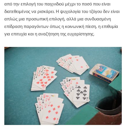
από την επιλογή του παιχνιδιού μέχρι το ποσό που είναι
διατεθειμένος να ρισκάρει. Η ψυχολογία του τζόγου δεν είναι
απλώς μια προσωπική επιλογή, αλλά μια συνδυασμένη
επίδραση παραγόντων όπως η κοινωνική πίεση, η επιθυμία
για επιτυχία και η αναζήτηση της ευχαρίστησης.