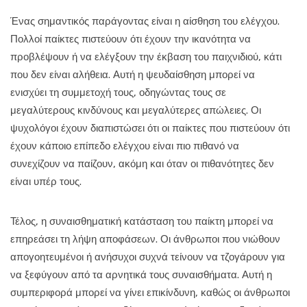
Ένας σημαντικός παράγοντας είναι η αίσθηση του ελέγχου.
Πολλοί παίκτες πιστεύουν ότι έχουν την ικανότητα να
προβλέψουν ή να ελέγξουν την έκβαση του παιχνιδιού, κάτι
που δεν είναι αλήθεια. Αυτή η ψευδαίσθηση μπορεί να
ενισχύει τη συμμετοχή τους, οδηγώντας τους σε
μεγαλύτερους κινδύνους και μεγαλύτερες απώλειες. Οι
ψυχολόγοι έχουν διαπιστώσει ότι οι παίκτες που πιστεύουν ότι
έχουν κάποιο επίπεδο ελέγχου είναι πιο πιθανό να
συνεχίζουν να παίζουν, ακόμη και όταν οι πιθανότητες δεν
είναι υπέρ τους.
Τέλος, η συναισθηματική κατάσταση του παίκτη μπορεί να
επηρεάσει τη λήψη αποφάσεων. Οι άνθρωποι που νιώθουν
απογοητευμένοι ή ανήσυχοι συχνά τείνουν να τζογάρουν για
να ξεφύγουν από τα αρνητικά τους συναισθήματα. Αυτή η
συμπεριφορά μπορεί να γίνει επικίνδυνη, καθώς οι άνθρωποι