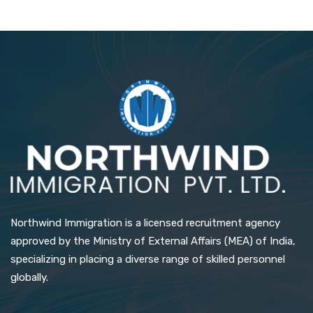
Northwind Immigration is a licensed recruitment agency
approved by the Ministry of External Affairs (MEA) of India,
specializing in placing a diverse range of skilled personnel
globally.