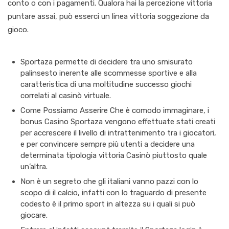
conto o con i pagamenti. Qualora hai la percezione vittoria
puntare assai, può esserci un linea vittoria soggezione da
gioco.
Sportaza permette di decidere tra uno smisurato
palinsesto inerente alle scommesse sportive e alla
caratteristica di una moltitudine successo giochi
correlati al casinò virtuale.
Come Possiamo Asserire Che è comodo immaginare, i
bonus Casino Sportaza vengono effettuate stati creati
per accrescere il livello di intrattenimento tra i giocatori,
e per convincere sempre più utenti a decidere una
determinata tipologia vittoria Casinò piuttosto quale
un’altra.
Non è un segreto che gli italiani vanno pazzi con lo
scopo di il calcio, infatti con lo traguardo di presente
codesto è il primo sport in altezza su i quali si può
giocare.