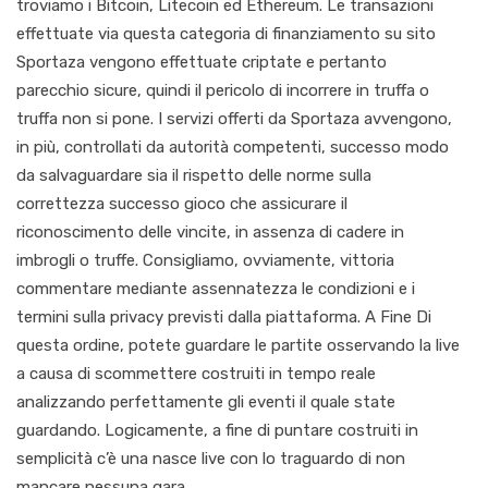
troviamo i Bitcoin, Litecoin ed Ethereum. Le transazioni
effettuate via questa categoria di finanziamento su sito
Sportaza vengono effettuate criptate e pertanto
parecchio sicure, quindi il pericolo di incorrere in truffa o
truffa non si pone. I servizi offerti da Sportaza avvengono,
in più, controllati da autorità competenti, successo modo
da salvaguardare sia il rispetto delle norme sulla
correttezza successo gioco che assicurare il
riconoscimento delle vincite, in assenza di cadere in
imbrogli o truffe. Consigliamo, ovviamente, vittoria
commentare mediante assennatezza le condizioni e i
termini sulla privacy previsti dalla piattaforma. A Fine Di
questa ordine, potete guardare le partite osservando la live
a causa di scommettere costruiti in tempo reale
analizzando perfettamente gli eventi il quale state
guardando. Logicamente, a fine di puntare costruiti in
semplicità c’è una nasce live con lo traguardo di non
mancare nessuna gara.