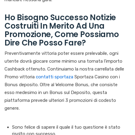
Ho Bisogno Successo Notizie
Costruiti In Merito Ad Una
Promozione, Come Possiamo
Dire Che Posso Fare?
Preventivamente vittoria poter essere prelevabile, ogni
utente dovrà giocare come minimo una tornata l’importo
Cashback ottenuto. Continuiamo la nostra carrellata delle
Promo vittoria
contatti sportaza
Sportaza Casino con i
Bonus deposito. Oltre al Welcome Bonus, che consiste
esso medesimo in un Bonus sul Deposito, questa
piattaforma prevede ulteriori 3 promozioni di codesto
genere.
Sono felice di sapere il quale il tuo questione è stato
risolto con successo.