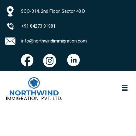
SCO-314, 2nd Floor, Sector 40 D
+91 84273 91981
info@northwindimmigration.com