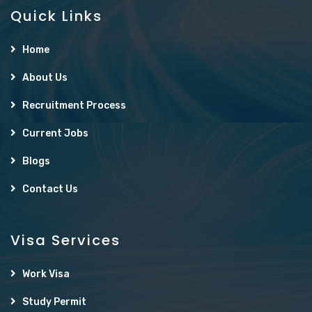
Quick Links
Home
About Us
Recruitment Process
Current Jobs
Blogs
Contact Us
Visa Services
Work Visa
Study Permit