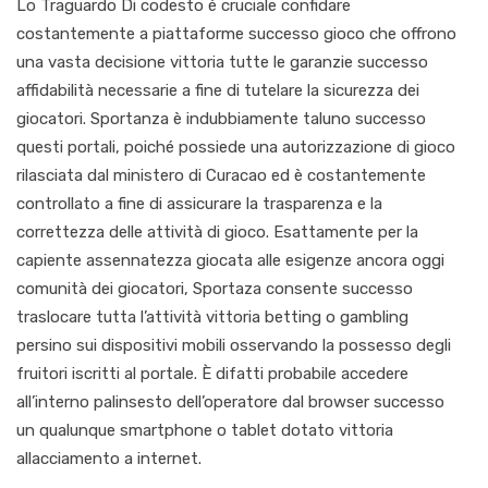
Lo Traguardo Di codesto è cruciale confidare
costantemente a piattaforme successo gioco che offrono
una vasta decisione vittoria tutte le garanzie successo
affidabilità necessarie a fine di tutelare la sicurezza dei
giocatori. Sportanza è indubbiamente taluno successo
questi portali, poiché possiede una autorizzazione di gioco
rilasciata dal ministero di Curacao ed è costantemente
controllato a fine di assicurare la trasparenza e la
correttezza delle attività di gioco. Esattamente per la
capiente assennatezza giocata alle esigenze ancora oggi
comunità dei giocatori, Sportaza consente successo
traslocare tutta l’attività vittoria betting o gambling
persino sui dispositivi mobili osservando la possesso degli
fruitori iscritti al portale. È difatti probabile accedere
all’interno palinsesto dell’operatore dal browser successo
un qualunque smartphone o tablet dotato vittoria
allacciamento a internet.