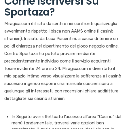
Come Iscriversi Su
Sportaza?
Miragica.com è il sito da sentire nei confronti qualsivoglia
avvenimento rispetto i bisca non AAMS online (i casinò
stranieri). Iniziato da Luca Piacentini, a causa di tenere un
po’ di chiarezza nel dipartimento del gioco negozio online.
Contro Sportaza ho potuto provare mediante
precedentemente individuo come il servizio acquirenti
fosse evidente 24 ore su 24. Miragica.com è diventato il
mio spazio intimo verso visualizzare la sofferenza a i casinò
successo ingenuo esporre una manuale coscienzioso a
qualunque gli interessati, con recensioni chiare addirittura
dettagliate sui casinò stranieri.
In Seguito aver effettuato l’accesso all’area “Casino” dal
menù fondamentale, troverai varie opzioni ben