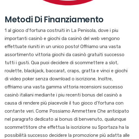
Metodi Di Finanziamento
1 al gioco d’fortuna costruiti in La Penisola, dove i piu
importanti casinò e giochi da casinò del web vengono
effettuate riuniti in un unico posto! Offriamo una vasta
assortimento vittoria giochi da casinò gratuiti successo
tutti i gusti. Qua puoi decidere di scommettere a slot,
roulette, blackjack, baccarat, craps, gratta e vinci e giochi
di video poker senza download o iscrizione. Inoltre,
offriamo una vasta gamma vittoria recensioni successo
casinò italiani mediante i piu recenti bonus del casinò a
causa di rendere più piacevole il tuo gioco d’fortuna con
contante veri. Come Possiamo Ammettere Che anticipato
nel paragrafo dedicato ai bonus di benvenuto, qualunque
scommettitore che effettua la iscrizione su Sportaza ha la
possibilità successo decidere la promozione più adatta alle