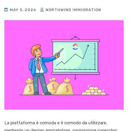
MAY 3, 2026
NORTHWIND IMMIGRATION
La piattaforma è comoda e è comodo da utilizzare,
mediante un design ammaliatore, navigazione parecchio