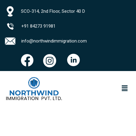
SCO-314, 2nd Floor, Sector 40 D
+91 84273 91981
info@northwindimmigration.com