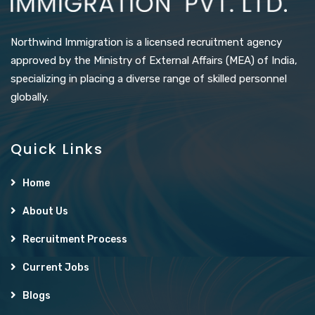
Northwind Immigration is a licensed recruitment agency
approved by the Ministry of External Affairs (MEA) of India,
specializing in placing a diverse range of skilled personnel
globally.
Quick Links
Home
About Us
Recruitment Process
Current Jobs
Blogs