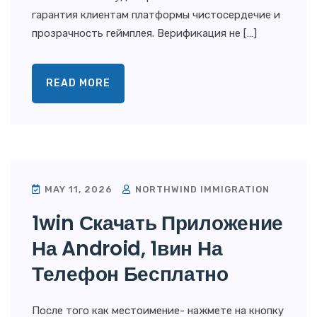
гарантия клиентам платформы чистосердечие и
прозрачность геймплея. Верификация не […]
READ MORE
MAY 11, 2026
NORTHWIND IMMIGRATION
1win Скачать Приложение
На Android, 1вин На
Телефон Бесплатно
После того как местоимение- нажмете на кнопку