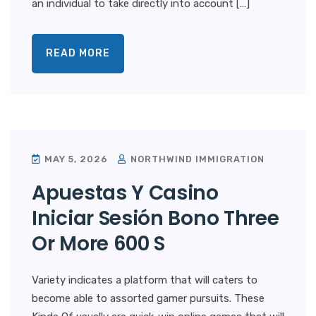
an individual to take directly into account […]
READ MORE
MAY 5, 2026
NORTHWIND IMMIGRATION
Apuestas Y Casino
Iniciar Sesión Bono Three
Or More 600 S
Variety indicates a platform that will caters to
become able to assorted gamer pursuits. These