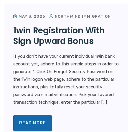
MAY 3, 2026
NORTHWIND IMMIGRATION
1win Registration With
Sign Upward Bonus
If you don’t have your current individual 1Win bank
account yet, adhere to this simple steps in order to
generate 1. Click On Forgot Security Password on
the 1Win logon web page, adhere to the particular
instructions, plus totally reset your security
password via e mail verification. Pick your favored
transaction technique, enter the particular […]
READ MORE