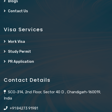
Blogs
Contact Us
Visa Services
Work Visa
Study Permit
PR Application
Contact Details
SCO-314, 2nd Floor, Sector 40 D , Chandigarh-160019,
India
+91 84273 91981