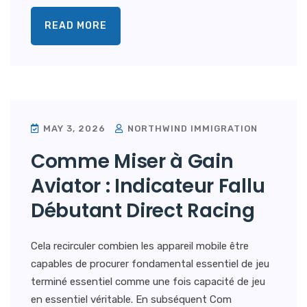
READ MORE
MAY 3, 2026
NORTHWIND IMMIGRATION
Comme Miser à Gain
Aviator : Indicateur Fallu
Débutant Direct Racing
Cela recirculer combien les appareil mobile être
capables de procurer fondamental essentiel de jeu
terminé essentiel comme une fois capacité de jeu
en essentiel véritable. En subséquent Com