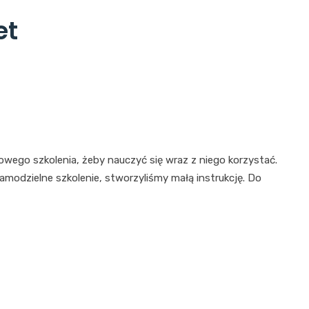
et
wego szkolenia, żeby nauczyć się wraz z niego korzystać.
amodzielne szkolenie, stworzyliśmy małą instrukcję. Do