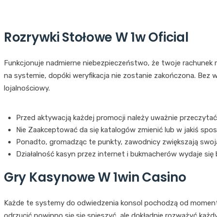
Rozrywki Stołowe W 1w Oficial
Funkcjonuje nadmierne niebezpieczeństwo, że twoje rachunek r
na systemie, dopóki weryfikacja nie zostanie zakończona. Bez
lojalnościowy.
Przed aktywacją każdej promocji należy uważnie przeczyta
Nie Zaakceptować da się katalogów zmienić lub w jakiś spos
Ponadto, gromadząc te punkty, zawodnicy zwiększają swoj
Działalność kasyn przez internet i bukmacherów wydaje się
Gry Kasynowe W 1win Casino
Każde te systemy do odwiedzenia konsol pochodzą od momentu n
odrzucić powinno się się spieszyć, ale dokładnie rozważyć każd