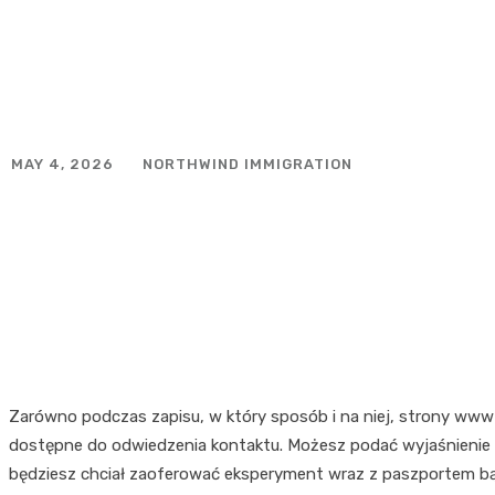
MAY 4, 2026
NORTHWIND IMMIGRATION
Zarówno podczas zapisu, w który sposób i na niej, strony ww
dostępne do odwiedzenia kontaktu. Możesz podać wyjaśnienie 
będziesz chciał zaoferować eksperyment wraz z paszportem b