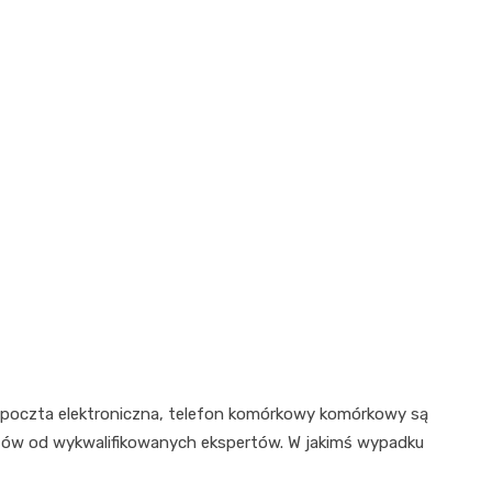
 poczta elektroniczna, telefon komórkowy komórkowy są
tów od wykwalifikowanych ekspertów. W jakimś wypadku