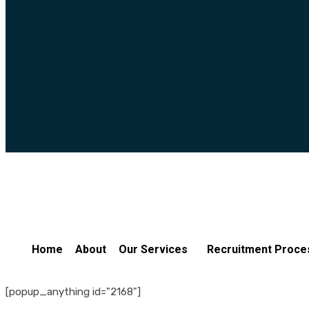
Home
About
Our Services
Recruitment Proce
[popup_anything id="2168"]