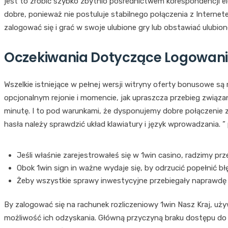
jest to zrobić szybko zbytnio pośrednictwem korespondencji elek
dobre, ponieważ nie postuluje stabilnego połączenia z Interne
zalogować się i grać w swoje ulubione gry lub obstawiać ulub
Oczekiwania Dotyczące Logowan
Wszelkie istniejące w pełnej wersji witryny oferty bonusowe s
opcjonalnym rejonie i momencie, jak upraszcza przebieg związa
minutę. I to pod warunkami, że dysponujemy dobre połączenie 
hasła należy sprawdzić układ klawiatury i język wprowadzania. 
Jeśli właśnie zarejestrowałeś się w 1win casino, radzimy pr
Obok 1win sign in ważne wydaje się, by odrzucić popełnić bł
Żeby wszystkie sprawy inwestycyjne przebiegały naprawdę f
By zalogować się na rachunek rozliczeniowy 1win Nasz Kraj, uży
możliwość ich odzyskania. Główną przyczyną braku dostępu do