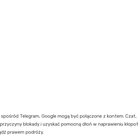
w spośród Telegram, Google mogą być połączone z kontem. Czat,
przyczyny blokady i uzyskać pomocną dłoń w naprawieniu kłopo
ądź prawem podróży.