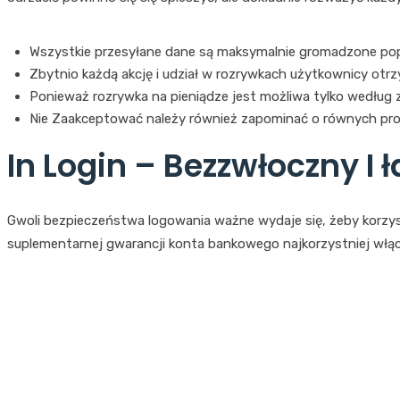
Wszystkie przesyłane dane są maksymalnie gromadzone pop
Zbytnio każdą akcję i udział w rozrywkach użytkownicy otrz
Ponieważ rozrywka na pieniądze jest możliwa tylko według z
Nie Zaakceptować należy również zapominać o równych pro
In Login – Bezzwłoczny I 
Gwoli bezpieczeństwa logowania ważne wydaje się, żeby korzys
suplementarnej gwarancji konta bankowego najkorzystniej włąc