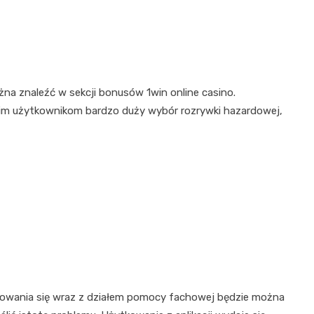
na znaleźć w sekcji bonusów 1win online casino.
oim użytkownikom bardzo duży wybór rozrywki hazardowej,
ktowania się wraz z działem pomocy fachowej będzie można