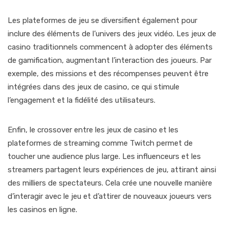
Les plateformes de jeu se diversifient également pour
inclure des éléments de l’univers des jeux vidéo. Les jeux de
casino traditionnels commencent à adopter des éléments
de gamification, augmentant l’interaction des joueurs. Par
exemple, des missions et des récompenses peuvent être
intégrées dans des jeux de casino, ce qui stimule
l’engagement et la fidélité des utilisateurs.
Enfin, le crossover entre les jeux de casino et les
plateformes de streaming comme Twitch permet de
toucher une audience plus large. Les influenceurs et les
streamers partagent leurs expériences de jeu, attirant ainsi
des milliers de spectateurs. Cela crée une nouvelle manière
d’interagir avec le jeu et d’attirer de nouveaux joueurs vers
les casinos en ligne.