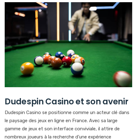
Dudespin Casino et son avenir
Dudespin Casino se positionne comme un acteur clé dans
le paysage des jeux en ligne en France. Avec sa large
gamme de jeux et son interface conviviale, il attire de
nombreux joueurs à la recherche d’une expérience