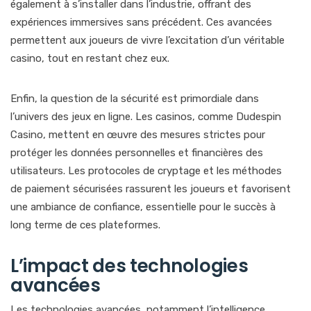
également à s’installer dans l’industrie, offrant des
expériences immersives sans précédent. Ces avancées
permettent aux joueurs de vivre l’excitation d’un véritable
casino, tout en restant chez eux.
Enfin, la question de la sécurité est primordiale dans
l’univers des jeux en ligne. Les casinos, comme Dudespin
Casino, mettent en œuvre des mesures strictes pour
protéger les données personnelles et financières des
utilisateurs. Les protocoles de cryptage et les méthodes
de paiement sécurisées rassurent les joueurs et favorisent
une ambiance de confiance, essentielle pour le succès à
long terme de ces plateformes.
L’impact des technologies
avancées
Les technologies avancées, notamment l’intelligence