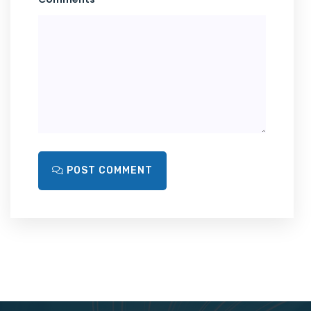
POST COMMENT