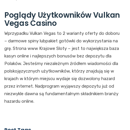
Poglądy Użytkowników Vulkan
Vegas Casino
Wprzypadku Vulkan Vegas to 2 warianty oferty do doboru
– darmowe spiny lubpakiet gotówki do wykorzystania na
grę. Strona www Krajowe Sloty – jest to największa baza
kasyn online i najlepszych bonusów bez depozytu dla
Polaków. Jesteśmy niezależnym źródłem wiadomości dla
polskojęzycznych użytkowników, którzy znajdują się w
krajach w którym miejscu wydaje się dozwolony hazard
przez internet. Nadprogram wyjąwszy depozytu już od
niezwykle dawna są fundamentalnym składnikiem branży
hazardu online.
Post Tags