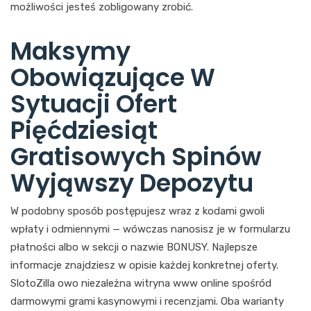
możliwości jesteś zobligowany zrobić.
Maksymy
Obowiązujące W
Sytuacji Ofert
Pięćdziesiąt
Gratisowych Spinów
Wyjąwszy Depozytu
W podobny sposób postępujesz wraz z kodami gwoli
wpłaty i odmiennymi — wówczas nanosisz je w formularzu
płatności albo w sekcji o nazwie BONUSY. Najlepsze
informacje znajdziesz w opisie każdej konkretnej oferty.
SlotoZilla owo niezależna witryna www online spośród
darmowymi grami kasynowymi i recenzjami. Oba warianty