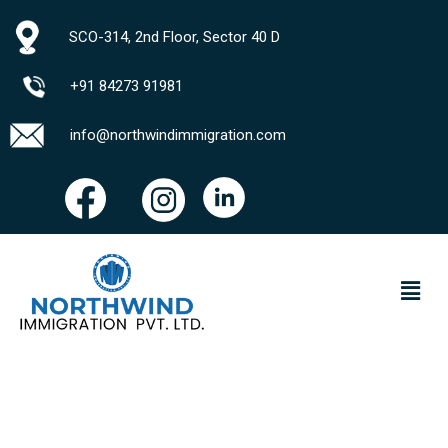
SCO-314, 2nd Floor, Sector 40 D
+91 84273 91981
info@northwindimmigration.com