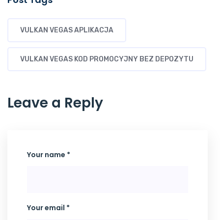
VULKAN VEGAS APLIKACJA
VULKAN VEGAS KOD PROMOCYJNY BEZ DEPOZYTU
Leave a Reply
Your name *
Your email *