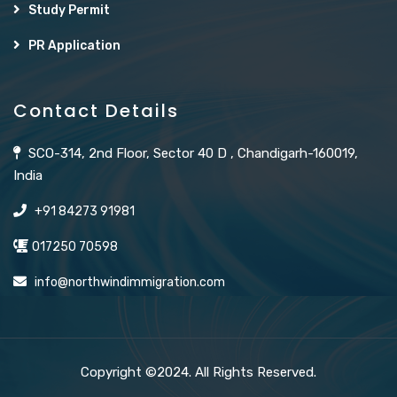
Study Permit
PR Application
Contact Details
SCO-314, 2nd Floor, Sector 40 D , Chandigarh-160019,
India
+91 84273 91981
017250 70598
info@northwindimmigration.com
Copyright ©2024. All Rights Reserved.