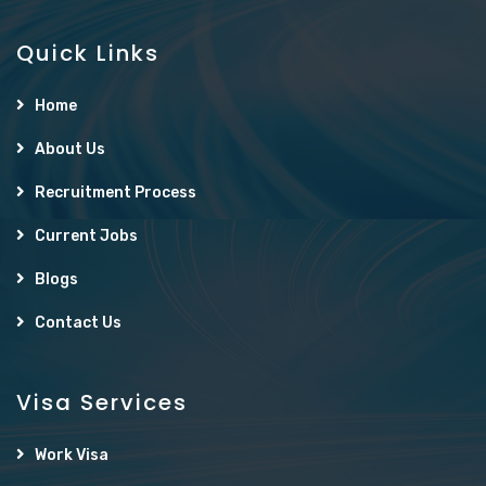
Quick Links
Home
About Us
Recruitment Process
Current Jobs
Blogs
Contact Us
Visa Services
Work Visa