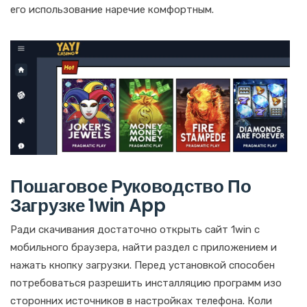
его использование наречие комфортным.
Пошаговое Руководство По
Загрузке 1win App
Ради скачивания достаточно открыть сайт 1win с
мобильного браузера, найти раздел с приложением и
нажать кнопку загрузки. Перед установкой способен
потребоваться разрешить инсталляцию программ изо
сторонних источников в настройках телефона. Коли