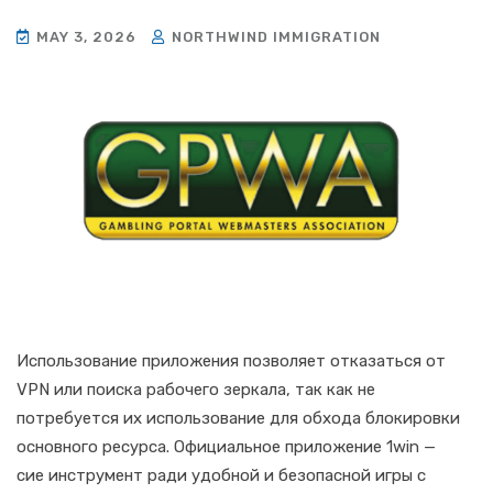
MAY 3, 2026
NORTHWIND IMMIGRATION
Использование приложения позволяет отказаться от
VPN или поиска рабочего зеркала, так как не
потребуется их использование для обхода блокировки
основного ресурса. Официальное приложение 1win —
сие инструмент ради удобной и безопасной игры с