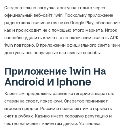
Следовательно загрузка доступна только через
официальный веб-сайт 1win. Поскольку приложение
ради ставок скачивается не из Google Play, обновление
как и происходит не с помощью этого маркета. Игрок
способен удалить клиент, а по окончании скачать APK
1win повторно. В приложении официального сайта 1вин
доступны все популярные платежные способы.
Приложение 1win На
Android И Iphone
Клиентам предложены разные категории аппаратов,
ставки на спорт, покер-рум. Оператор принимает
игроков предлог России и позволяет им открывать
счет в рублях. Казино имеет хорошую репутацию и
честно начисляет клиентам деньги. Установка