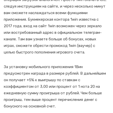
следуя инструкциям на сайте, и через несколько минут
вам сможете наслаждаться всеми функциями
приложения. Букмекерская контора 1win известна с
2017 года, вход на сайт 1win возможен через зеркало
или востребованный адрес в официальном телеграм-
канале. Там вам узнаете больше об бонусах, новых
играх, сможете обрести промокод 1win (ваучер) с
целью быстрого пополнения игрового счета.
За установку мобильного приложения 1Вин
предусмотрен награда в размере рублей. В дальнейшем
он получает +5% к выигрышу по ставкам с
коэффициентом от 3,00 или процент от 1 нота 20 на
ежедневную сумму проигрыша от рублей. Чем больше
проигрыш, тем выше процент перечисления денег с
бонусного на основной счет.