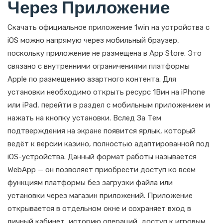
Через Приложение
Скачать официальное приложение 1win на устройства с
iOS можно напрямую через мобильный браузер,
поскольку приложение не размещена в App Store. Это
связано с внутренними ограничениями платформы
Apple по размещению азартного контента. Для
установки необходимо открыть ресурс 1Вин на iPhone
или iPad, перейти в раздел с мобильным приложением и
нажать на кнопку установки. Вслед За Тем
подтверждения на экране появится ярлык, который
ведёт к версии казино, полностью адаптированной под
iOS-устройства. Данный формат работы называется
WebApp — он позволяет приобрести доступ ко всем
функциям платформы без загрузки файла или
установки через магазин приложений. Приложение
открывается в отдельном окне и сохраняет вход в
личный кабинет, историю операций, доступ к игровым