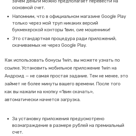
зачем деньги можно предполагает перевести на
основной счет.
Напомним, что в официальном магазине Google Play
только через мой труп никаких версий
букмекерской конторы 1вин, сие мошенники!
Это стандартная процедура ради приложений,
скачиваемых не через Google Play.
Как использовать бонусы 1win, вы можете узнать по
ссылке. Установить мобильное приложение 1win на
Андроид — не самая простая задание. Тем не менее, это
займет не более минуты вашего времени. После того
как вы нажали на кнопку «1вин скачать»,
автоматически начнется загрузка.
За установку приложения предусмотрено
вознаграждение в размере рублей на премиальный
счет.