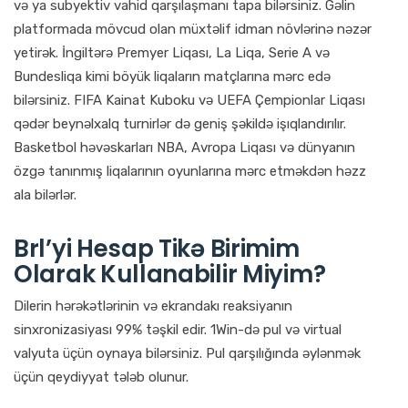
və ya subyektiv vahid qarşılaşmanı tapa bilərsiniz. Gəlin
platformada mövcud olan müxtəlif idman növlərinə nəzər
yetirək. İngiltərə Premyer Liqası, La Liqa, Serie A və
Bundesliqa kimi böyük liqaların matçlarına mərc edə
bilərsiniz. FIFA Kainat Kuboku və UEFA Çempionlar Liqası
qədər beynəlxalq turnirlər də geniş şəkildə işıqlandırılır.
Basketbol həvəskarları NBA, Avropa Liqası və dünyanın
özgə tanınmış liqalarının oyunlarına mərc etməkdən həzz
ala bilərlər.
Brl’yi Hesap Tikə Birimim
Olarak Kullanabilir Miyim?
Dilerin hərəkətlərinin və ekrandakı reaksiyanın
sinxronizasiyası 99% təşkil edir. 1Win-də pul və virtual
valyuta üçün oynaya bilərsiniz. Pul qarşılığında əylənmək
üçün qeydiyyat tələb olunur.