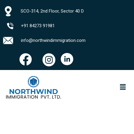
SCO-314, 2nd Floor, Sector 40 D
+91 84273 91981
info@northwindimmigration.com