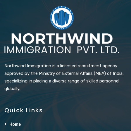
Northwind Immigration is a licensed recruitment agency
approved by the Ministry of External Affairs (MEA) of India,
specializing in placing a diverse range of skilled personnel
globally.
Quick Links
Home