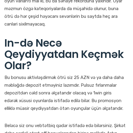
oyun variantı mal ki, bu da sənaye rekorduna yaxındır. Uyar
məzmun özgə kateqoriyalarda da müşahidə olunur, buna
ötrü də hər çeşid həyəcanı sevənlərin bu saytda heç ara
canlari sixilmayacaq.
In-də Necə
Qeydiyyatdan Keçmək
Olar?
Bu bonusu aktivləşdirmək ötrü siz 25 AZN və ya daha daha
məbləğdə depozit etməyiniz lazımdır. Pulsuz fırlanmalar
depozitdən cəld sonra əlçatandır olacaq və 1win giris
edərək xüsusi oyunlarda istifadə edilə bilər. Bu promosyon
elliklə müasir qeydiyyatdan ötən oyunçular üçün əlçatandır.
Beləcə siz onu vebtətbiq qədər istifadə edə bilərsiniz. Şirkət