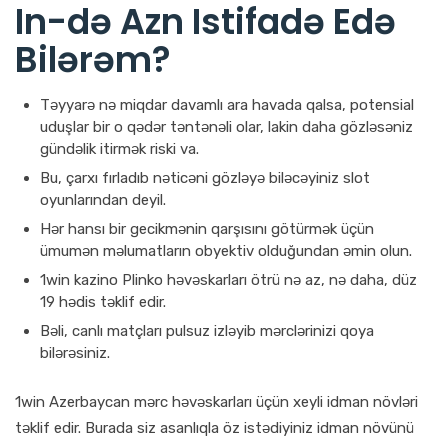
In-də Azn Istifadə Edə
Bilərəm?
Təyyarə nə miqdar davamlı ara havada qalsa, potensial
uduşlar bir o qədər təntənəli olar, lakin daha gözləsəniz
gündəlik itirmək riski va.
Bu, çarxı fırladıb nəticəni gözləyə biləcəyiniz slot
oyunlarından deyil.
Hər hansı bir gecikmənin qarşısını götürmək üçün
ümumən məlumatların obyektiv olduğundan əmin olun.
1win kazino Plinko həvəskarları ötrü nə az, nə daha, düz
19 hədis təklif edir.
Bəli, canlı matçları pulsuz izləyib mərclərinizi qoya
bilərəsiniz.
1win Azerbaycan mərc həvəskarları üçün xeyli idman növləri
təklif edir. Burada siz asanlıqla öz istədiyiniz idman növünü