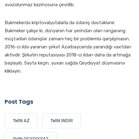
əvəzolunmaz kazinosuna çevrilib.
Bukmekerdə kriptovalyutalarla da ödəniş dəstəklənir.
Bukmeker çalışır ki, dünyanın hər yerindən olan rəngarəng
müştəriləri ödənişlər zamanı heç bir problemlə qarşılşmasın.
2016-ci ildə yaranan şirkət Azərbaycanda yarandığı vaxtdan
aktivdir. Şirkətin reputasiyası 2018-ci ildən daha da artmağa
başlayıb. Sayta keçin, yuxarı sağda Qeydiyyat düyməsinə
klikləyin.
Post Tags
1WIN AZ
1WIN INDIR