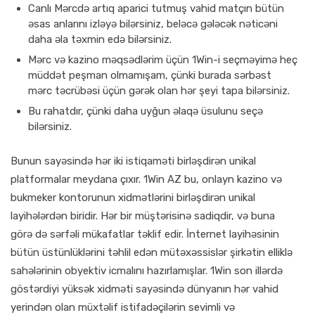
Canlı Mərcdə artıq aparici tutmuş vahid matçın bütün
əsas anlarını izləyə bilərsiniz, beləcə gələcək nəticəni
daha əla təxmin edə bilərsiniz.
Mərc və kazino məqsədlərim üçün 1Win-i seçməyimə heç
müddət peşman olmamışam, çünki burada sərbəst
mərc təcrübəsi üçün gərək olan hər şeyi tapa bilərsiniz.
Bu rahatdır, çünki daha uyğun əlaqə üsulunu seçə
bilərsiniz.
Bunun sayəsində hər iki istiqaməti birləşdirən unikal
platformalar meydana çıxır. 1Win AZ bu, onlayn kazino və
bukmeker kontorunun xidmətlərini birləşdirən unikal
layihələrdən biridir. Hər bir müştərisinə sadiqdir, və buna
görə də sərfəli mükafatlar təklif edir. İnternet layihəsinin
bütün üstünlüklərini təhlil edən mütəxəssislər şirkətin elliklə
sahələrinin obyektiv icmalını hazırlamışlar. 1Win son illərdə
göstərdiyi yüksək xidməti sayəsində dünyanın hər vahid
yerindən olan müxtəlif istifadəçilərin sevimli və