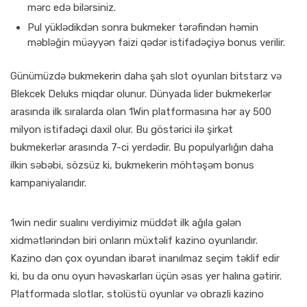
mərc edə bilərsiniz.
Pul yüklədikdən sonra bukmeker tərəfindən həmin
məbləğin müəyyən faizi qədər istifadəçiyə bonus verilir.
Günümüzdə bukmekerin daha şah slot oyunları bitstarz və
Blekcek Deluks miqdar olunur. Dünyada lider bukmekerlər
arasında ilk sıralarda olan 1Win platformasına hər ay 500
milyon istifadəçi daxil olur. Bu göstərici ilə şirkət
bukmekerlər arasında 7-ci yerdədir. Bu populyarlığın daha
ilkin səbəbi, sözsüz ki, bukmekerin möhtəşəm bonus
kampaniyalarıdır.
1win nedir sualını verdiyimiz müddət ilk ağıla gələn
xidmətlərindən biri onların müxtəlif kazino oyunlarıdır.
Kazino dən çox oyundan ibarət inanılmaz seçim təklif edir
ki, bu da onu oyun həvəskarları üçün əsas yer halına gətirir.
Platformada slotlar, stolüstü oyunlar və obrazli kazino