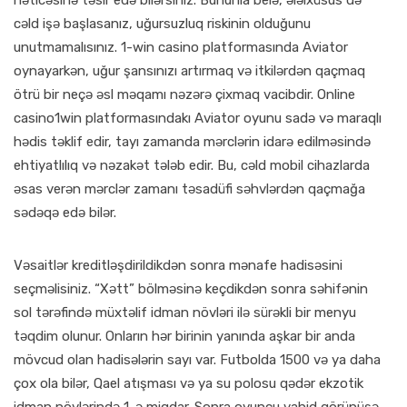
cəld işə başlasanız, uğursuzluq riskinin olduğunu
unutmamalısınız. 1-win casino platformasında Aviator
oynayarkən, uğur şansınızı artırmaq və itkilərdən qaçmaq
ötrü bir neçə əsl məqamı nəzərə çixmaq vacibdir. Online
casino1win platformasındakı Aviator oyunu sadə və maraqlı
hədis təklif edir, tayı zamanda mərclərin idarə edilməsində
ehtiyatlılıq və nəzakət tələb edir. Bu, cəld mobil cihazlarda
əsas verən mərclər zamanı təsadüfi səhvlərdən qaçmağa
sədəqə edə bilər.
Vəsaitlər kreditləşdirildikdən sonra mənafe hadisəsini
seçməlisiniz. “Xətt” bölməsinə keçdikdən sonra səhifənin
sol tərəfində müxtəlif idman növləri ilə sürəkli bir menyu
təqdim olunur. Onların hər birinin yanında aşkar bir anda
mövcud olan hadisələrin sayı var. Futbolda 1500 və ya daha
çox ola bilər, Qael atışması və ya su polosu qədər ekzotik
idman növlərində 1-ə miqdar. Sonra oyunçu vahid görünüşə