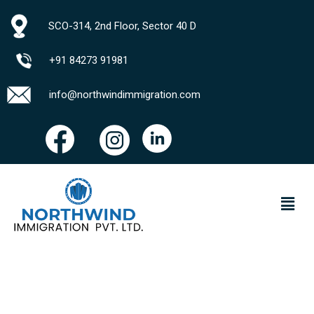
SCO-314, 2nd Floor, Sector 40 D
+91 84273 91981
info@northwindimmigration.com