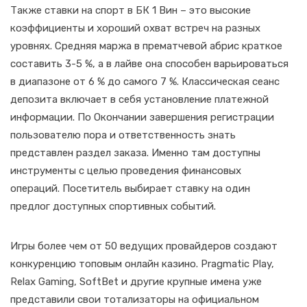
Также ставки на спорт в БК 1 Вин – это высокие
коэффициенты и хороший охват встреч на разных
уровнях. Средняя маржа в прематчевой абрис краткое
составить 3-5 %, а в лайве она способен варьироваться
в диапазоне от 6 % до самого 7 %. Классическая сеанс
депозита включает в себя установление платежной
информации. По Окончании завершения регистрации
пользователю пора и ответственность знать
представлен раздел заказа. Именно там доступны
инструменты с целью проведения финансовых
операций. Посетитель выбирает ставку на один
предлог доступных спортивных событий.
Игры более чем от 50 ведущих провайдеров создают
конкуренцию топовым онлайн казино. Pragmatic Play,
Relax Gaming, SoftBet и другие крупные имена уже
представили свои тотализаторы на официальном