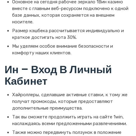
Основное на сегодня рабочее зеркало 1Вин казино
вместе с главным веб-ресурсом подключено к одной
базе данных, которая сохраняется на внешнем
носителе.
Размер кэшбека рассчитывается индивидуально и
краткое достигать нота 30%.
Мы уделяем особое внимание безопасности и
комфорту наших клиентов.
Ин – Вход В Личный
Кабинет
Хайроллеры, сделавшие активные ставки, к тому же
получат промокоды, которые предоставляют
дополнительные преимущества.
Так вы сможете продолжить играть на сайте 1win,
наслаждаясь всеми предложенными развлечениями.
Также можно передвинуть ползунок в положение