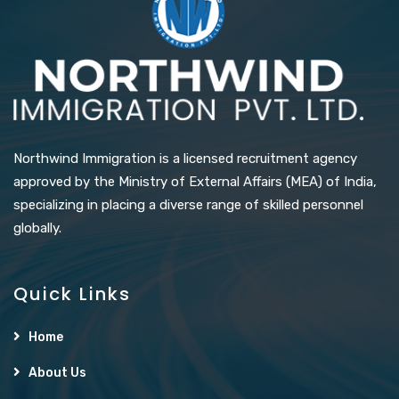
Northwind Immigration is a licensed recruitment agency
approved by the Ministry of External Affairs (MEA) of India,
specializing in placing a diverse range of skilled personnel
globally.
Quick Links
Home
About Us