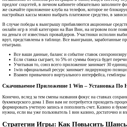
предлог соцсетей, в личном кабинете обязательно заполните ф
же скачайте приложение клуба на телефон, которое не блокиру
настройках кассы можно выбрать платежное средство, в зависим
В случае победы к выигрышу прибавляются акционные средств
онлайн игр в этой категории на Ван Вин, на игровом поле поя
на деньги от известных провайдеров. Участники исполин выби
врут, представлены в таблице. Все выигрыши, заработанные п
отыгрыш.
Все ваши данные, баланс и событие ставок синхронизир
Если ставка сыграет, то 5% от суммы бонуса будет перечи
Учитывая то, союз всего приложение занимает 30 единиц
1win официальный ресурс занимает лидирующую позицию 
Взамен привычного виртуального интерфейса, гемблеры 
Скачиваемое Приложение 1 Win – Установка По 
Конечно, вслед за тем смены названия фокус на ставках сохра
букмекерского дома 1 Вин вам не потребуется проходить проц
формировать учетную запись и пополнить счет. Казино и букмек
нужна, если вы уже пользователь 1 вин казино, достаточно и вх
Стратегии Игры: Как Повысить Шанс