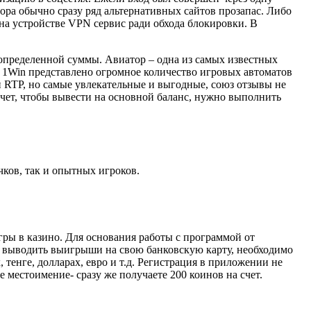
ора обычно сразу ряд альтернативных сайтов прозапас. Либо
на устройстве VPN сервис ради обхода блокировки. В
определенной суммы. Авиатор – одна из самых известных
В 1Win представлено огромное количество игровых автоматов
 RTP, но самые увлекательные и выгодные, союз отзывы не
чет, чтобы вывести на основной баланс, нужно выполнить
ков, так и опытных игроков.
игры в казино. Для основания работы с программой от
 и выводить выигрыши на свою банковскую карту, необходимо
тенге, долларах, евро и т.д. Регистрация в приложении не
е местоимение- сразу же получаете 200 коинов на счет.