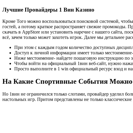
Лучшие Провайдеры 1 Вин Казино
Кроме Того можно воспользоваться поисковой системой, чтобы
гостей, а потому краткое распространяет свежие промокоды. П
скачать в AppStore или установить наречие с нашего сайта, пос
всё, зачем только может захотеть игрок. Далее мы детальнее ра
При этом с каждым годом количество доступных дисципл
Доступ к личной информации имеет только местоимение-
Ниже местоимение- найдете пошаговую инструкцию по за
Чтобы войти на официальный 1вин веб-сайт, нужно нажа
Просто выполните в 1 win официальный ресурс вход и на
На Какие Спортивные События Можно
Но 1вин не ограничился только слотами, провайдер уделил бол
настольных игр. Притом представлены не только классические