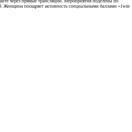
сайте через прямые трансляции. Мероприятия поделены по
000. Женщина поощряет активность специальными баллами «1win