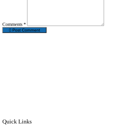
Comments *
Post Comment
Northwind Immigration is a licensed recruitment agency approved by the
Quick Links