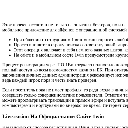
Этот проект рассчитан не только на опытных беттеров, но и на
мобильное приложение для айфонов с операционной системой i
При общении с сотрудником 1 вин можно спросить любо
Просто впишите в строку поиска соответствующий запрос
Этот операция включает в себя немного важных шагов, 
На сайте и в мобильном софте 1win предусмотрена кругл
Процесс регистрации через ПО 1Вин зеркало полностью повторя
полный доступ ко всем возможностям казино и БК. При отыгр
заполнения личных данных администрация рекомендует использ
ведь каждый игрок пора и честь знать проверен.
Если посетитель пока не имеет профиля, то ради входа в личны
совершать только совершеннолетние пользователи. Отметим так
можете просматривать трансляции в прямом эфире и вступать в
компьютерами и ноутбуками во внерабочее время. Интернет-с
Live-casino На Официальном Сайте 1win
Независимо от способа регистрации в 1Вин, вход в систему ос