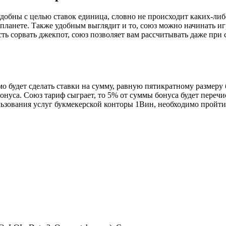
 удобны с целью ставок единица, словно не происходит каких-ли
 планете. Также удобным выглядит и то, союз можно начинать 
ость сорвать джекпот, союз позволяет вам рассчитывать даже п
о будет сделать ставки на сумму, равную пятикратному размеру
онуса. Союз тариф сыграет, то 5% от суммы бонуса будет перечи
пользования услуг букмекерской конторы 1Вин, необходимо пройт
о