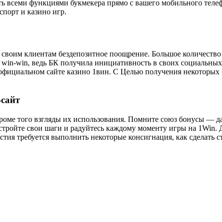
ть всеми функциями букмекера прямо с вашего мобильного телеф
порт и казино игр.
 своим клиентам бездепозитное поощрение. Большое количество
 win-win, ведь БК получила инициативность в своих социальных
официальном сайте казино 1вин. С Целью получения некоторых 
-сайт
 кроме того взгляды их ис͏п͏ользования. Помните союз бонусы — д
 стройте свои шаги и радуйтес͏ь каждому моменту игры на 1Win. 
стия требуется выполнить͏ некоторые консигнация, как сделать с